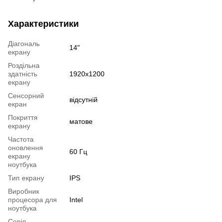
Характеристики
Діагональ
14"
екрану
Роздільна
здатність
1920x1200
екрану
Сенсорний
відсутній
екран
Покриття
матове
екрану
Частота
оновлення
60 Гц
екрану
ноутбука
Тип екрану
IPS
Виробник
процесора для
Intel
ноутбука
Серія