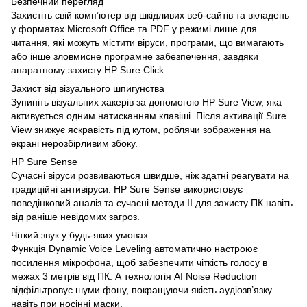
Безпечний перегляд
Захистіть свій комп’ютер від шкідливих веб-сайтів та вкладень
у форматах Microsoft Office та PDF у режимі лише для
читання, які можуть містити віруси, програми, що вимагають
або інше зловмисне програмне забезпечення, завдяки
апаратному захисту HP Sure Click.
Захист від візуального шпигунства
Зупиніть візуальних хакерів за допомогою HP Sure View, яка
активується одним натисканням клавіші. Після активації Sure
View знижує яскравість під кутом, роблячи зображення на
екрані нерозбірливим збоку.
HP Sure Sense
Сучасні віруси розвиваються швидше, ніж здатні реагувати на
традиційні антивіруси. HP Sure Sense використовує
поведінковий аналіз та сучасні методи ІІ для захисту ПК навіть
від раніше невідомих загроз.
Чіткий звук у будь-яких умовах
Функція Dynamic Voice Leveling автоматично настроює
посилення мікрофона, щоб забезпечити чіткість голосу в
межах 3 метрів від ПК. А технологія AI Noise Reduction
відфільтровує шуми фону, покращуючи якість аудіозв’язку
навіть при носінні маски.