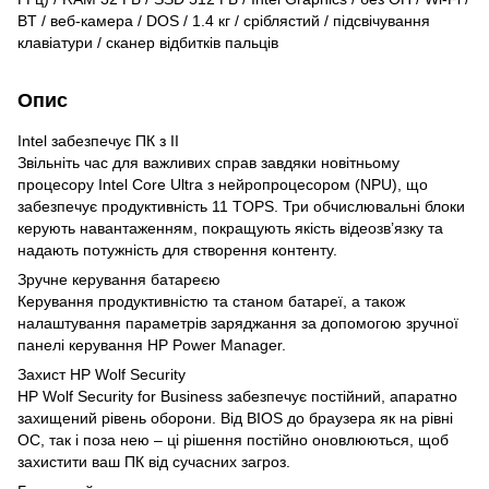
BT / веб-камера / DOS / 1.4 кг / сріблястий / підсвічування
клавіатури / сканер відбитків пальців
Опис
Intel забезпечує ПК з ІІ
Звільніть час для важливих справ завдяки новітньому
процесору Intel Core Ultra з нейропроцесором (NPU), що
забезпечує продуктивність 11 TOPS. Три обчислювальні блоки
керують навантаженням, покращують якість відеозв’язку та
надають потужність для створення контенту.
Зручне керування батареєю
Керування продуктивністю та станом батареї, а також
налаштування параметрів заряджання за допомогою зручної
панелі керування HP Power Manager.
Захист HP Wolf Security
HP Wolf Security for Business забезпечує постійний, апаратно
захищений рівень оборони. Від BIOS до браузера як на рівні
ОС, так і поза нею – ці рішення постійно оновлюються, щоб
захистити ваш ПК від сучасних загроз.