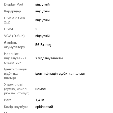
Display Port
відсутній
Кардрідер
відсутній
USB 3.2 Gen
відсутній
2x2
USB4
2
VGA (D-Sub)
відсутній
Ємність
56 Вт-год
акумулятору
Наявність
підсвічування
з підсвічуванням
клавіатури
Ідентифікація
відбитка
ідентифікація відбитка пальця
пальця
У комплекті
(сумка, чохол,
немає
рюкзак, стилус)
Вага
1,4 кг
Колір ноутбука
сріблястий