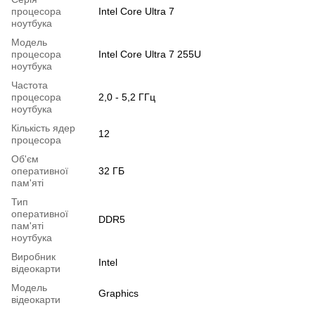
процесора
Intel Core Ultra 7
ноутбука
Модель
процесора
Intel Core Ultra 7 255U
ноутбука
Частота
процесора
2,0 - 5,2 ГГц
ноутбука
Кількість ядер
12
процесора
Об'єм
оперативної
32 ГБ
пам'яті
Тип
оперативної
DDR5
пам'яті
ноутбука
Виробник
Intel
відеокарти
Модель
Graphics
відеокарти