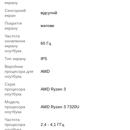
екрану
Сенсорний
відсутній
екран
Покриття
матове
екрану
Частота
оновлення
60 Гц
екрану
ноутбука
Тип екрану
IPS
Виробник
процесора для
AMD
ноутбука
Серія
процесора
AMD Ryzen 3
ноутбука
Модель
процесора
AMD Ryzen 3 7320U
ноутбука
Частота
процесора
2,4 - 4,1 ГГц
ноутбука