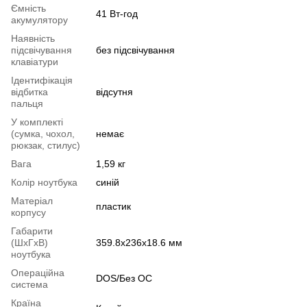
Ємність
41 Вт-год
акумулятору
Наявність
підсвічування
без підсвічування
клавіатури
Ідентифікація
відбитка
відсутня
пальця
У комплекті
(сумка, чохол,
немає
рюкзак, стилус)
Вага
1,59 кг
Колір ноутбука
синій
Матеріал
пластик
корпусу
Габарити
(ШхГхВ)
359.8х236х18.6 мм
ноутбука
Операційна
DOS/Без ОС
система
Країна