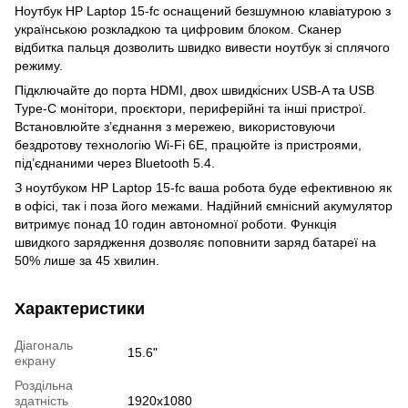
Ноутбук HP Laptop 15-fc оснащений безшумною клавіатурою з
українською розкладкою та цифровим блоком. Сканер
відбитка пальця дозволить швидко вивести ноутбук зі сплячого
режиму.
Підключайте до порта HDMI, двох швидкісних USB-A та USB
Type-C монітори, проєктори, периферійні та інші пристрої.
Встановлюйте з’єднання з мережею, використовуючи
бездротову технологію Wi-Fi 6Е, працюйте із пристроями,
під’єднаними через Bluetooth 5.4.
З ноутбуком HP Laptop 15-fc ваша робота буде ефективною як
в офісі, так і поза його межами. Надійний ємнісний акумулятор
витримує понад 10 годин автономної роботи. Функція
швидкого зарядження дозволяє поповнити заряд батареї на
50% лише за 45 хвилин.
Характеристики
Діагональ
15.6"
екрану
Роздільна
здатність
1920x1080