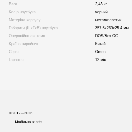
Вага
2,43 кг
Колір ноутбука
чорний
Матеріал корпусу
метал/пластик
Габарити (ШхГхВ) ноутбука
357.5х269х25.4 мм
Операційна система
DOS/Без ОС
Країна виробник
Китай
Серія
Omen
Гарантія
12 міс.
© 2012—2026
Мобільна версія