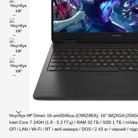
Ноутбук HP Omen 16-am0046ua (C9RZ8EA); 16" WQXGA (2560x1
Intel Core 7 240H (1.8 - 5.2 ГГц) / RAM 32 ГБ / SSD 1 ТБ / nVid
ОП / LAN / Wi-Fi / BT / веб-камера / DOS / 2.43 кг / чорний / під