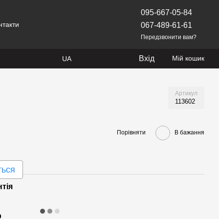
095-667-05-84
нтакти
067-489-61-61
Передзвонити вам?
Вхід
Мій кошик
UA
Артикул
113602
Порівняти
В бажання
ться
нтія
р