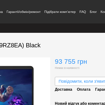
ка
Гарантії/обмін/ремонт
Підібрати комп’ютер
FAQ
Блог
Ко
9RZ8EA) Black
93 755 грн
Немає в наявності
Повідомити, коли з'яви
Доставка
Оплата
Гара
Новий відгук або комента