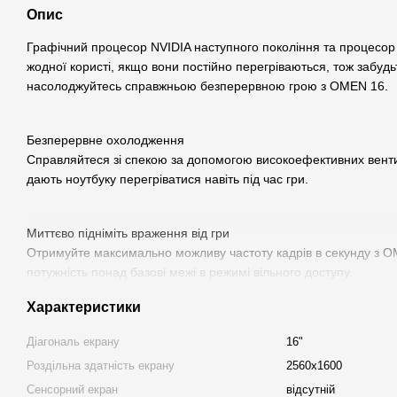
Опис
Графічний процесор NVIDIA наступного покоління та процесор 
жодної користі, якщо вони постійно перегріваються, тож забудь
насолоджуйтесь справжньою безперервною грою з OMEN 16.
Безперервне охолодження
Справляйтеся зі спекою за допомогою високоефективних венти
дають ноутбуку перегріватися навіть під час гри.
Миттєво підніміть враження від гри
Отримуйте максимально можливу частоту кадрів в секунду з OM
потужність понад базові межі в режимі вільного доступу.
Характеристики
Продуктивність нового покоління
Діагональ екрану
16"
Отримайте максимальну продуктивність завдяки найновішим г
Intel наступного покоління.
Роздільна здатність екрану
2560x1600
Сенсорний екран
відсутній