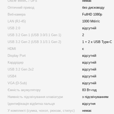
Обсяг eMMC / UFS
немає
Оптичний привод
без дисководу
Веб-камера
FullHD 1080p
LAN (RJ-45)
1000 Мбіт/с
USB 2.0
відсутній
USB 3.2 Gen 1 (USB 3.0/3.1 Gen 1)
2
USB 3.2 Gen 2 (USB 3.1/3.1 Gen 2)
1 + 2 x USB Type-C
HDMI
є
Display Port
відсутній
Кардрідер
відсутній
USB 3.2 Gen 2x2
відсутній
USB4
відсутній
VGA (D-Sub)
відсутній
Ємність акумулятору
83 Вт-год
Наявність підсвічування клавіатури
з підсвічуванням
Ідентифікація відбитка пальця
відсутня
У комплекті (сумка, чохол, рюкзак, стилус)
немає