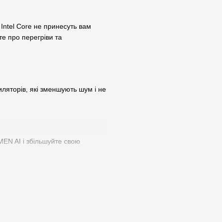
Intel Core не принесуть вам
те про перегріви та
ляторів, які зменшують шум і не
EN AI і збільшуйте свою
рафічним процесорам NVIDIA та