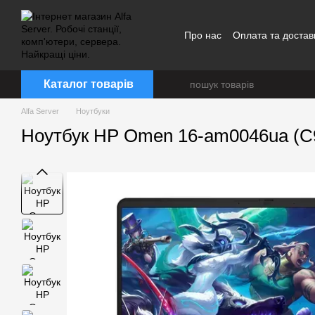
Перейти до основного контенту
Про нас
Оплата та достав
Каталог товарів
Alfa Server
Ноутбуки
Ноутбук HP Omen 16-am0046ua (C