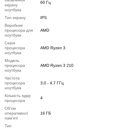
60 Гц
екрану
ноутбука
Тип екрану
IPS
Виробник
процесора для
AMD
ноутбука
Серія
процесора
AMD Ryzen 3
ноутбука
Модель
процесора
AMD Ryzen 3 210
ноутбука
Частота
процесора
3,0 - 4,7 ГГц
ноутбука
Кількість ядер
4
процесора
Об'єм
оперативної
16 ГБ
пам'яті
Тип