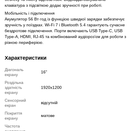
клавіатура з підсвіткою додає зручності при роботі.
Мобільність і підключення
Акумулятор 56 Вт·год із функцією швидкої зарядки забезпечує
зручність у поїздках. Wi-Fi 7 і Bluetooth 5.4 гарантують сучасне
бездротове підключення. Порти включають USB Type-C, USB
Type-A, HDMI, RJ-45 та комбінований аудіороз’єм для роботи з
різною периферією.
Характеристики
Діагональ
16"
екрану
Роздільна
здатність
1920x1200
екрану
Сенсорний
відсутній
екран
Покриття
матове
екрану
Частота
оновлення