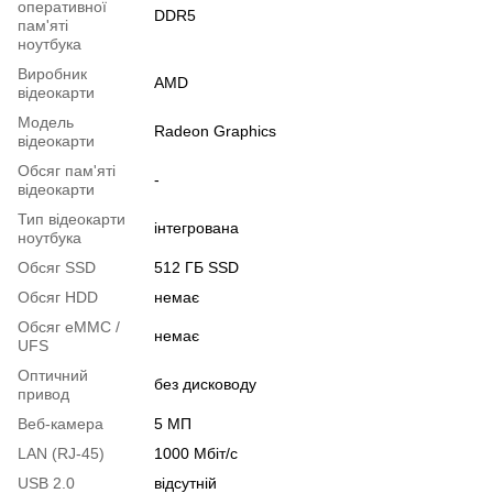
оперативної
DDR5
пам'яті
ноутбука
Виробник
AMD
відеокарти
Модель
Radeon Graphics
відеокарти
Обсяг пам'яті
-
відеокарти
Тип відеокарти
інтегрована
ноутбука
Обсяг SSD
512 ГБ SSD
Обсяг HDD
немає
Обсяг eMMC /
немає
UFS
Оптичний
без дисководу
привод
Веб-камера
5 МП
LAN (RJ-45)
1000 Мбіт/с
USB 2.0
відсутній