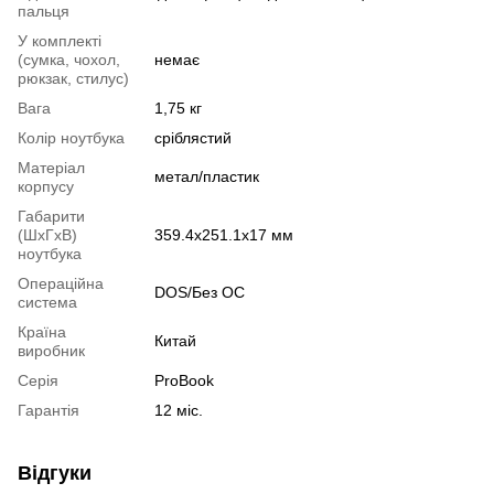
пальця
У комплекті
(сумка, чохол,
немає
рюкзак, стилус)
Вага
1,75 кг
Колір ноутбука
сріблястий
Матеріал
метал/пластик
корпусу
Габарити
(ШхГхВ)
359.4х251.1х17 мм
ноутбука
Операційна
DOS/Без ОС
система
Країна
Китай
виробник
Серія
ProBook
Гарантія
12 міс.
Відгуки