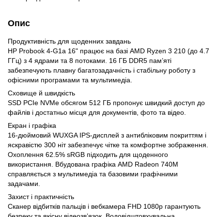
Опис
Продуктивність для щоденних завдань
HP Probook 4-G1a 16" працює на базі AMD Ryzen 3 210 (до 4.7
ГГц) з 4 ядрами та 8 потоками. 16 ГБ DDR5 пам’яті
забезпечують плавну багатозадачність і стабільну роботу з
офісними програмами та мультимедіа.
Сховище й швидкість
SSD PCIe NVMe обсягом 512 ГБ пропонує швидкий доступ до
файлів і достатньо місця для документів, фото та відео.
Екран і графіка
16-дюймовий WUXGA IPS-дисплей з антибліковим покриттям і
яскравістю 300 ніт забезпечує чітке та комфортне зображення.
Охоплення 62.5% sRGB підходить для щоденного
використання. Вбудована графіка AMD Radeon 740M
справляється з мультимедіа та базовими графічними
задачами.
Захист і практичність
Сканер відбитків пальців і вебкамера FHD 1080p гарантують
безпеку та якісну відеозв’язок. Водовідштовхувальна