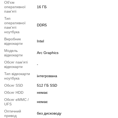
Об'єм
оперативної
16 ГБ
пам'яті
Тип
оперативної
DDR5
пам'яті
ноутбука
Виробник
Intel
відеокарти
Модель
Arc Graphics
відеокарти
Обсяг пам'яті
-
відеокарти
Тип відеокарти
інтегрована
ноутбука
Обсяг SSD
512 ГБ SSD
Обсяг HDD
немає
Обсяг eMMC /
немає
UFS
Оптичний
без дисководу
привод