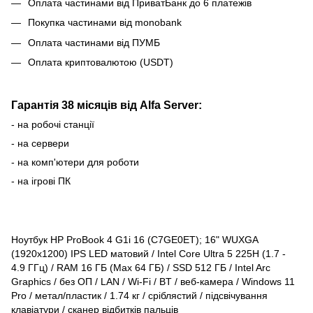
Оплата частинами від ПриватБанк до 6 платежів
Покупка частинами від monobank
Оплата частинами від ПУМБ
Оплата криптовалютою (USDT)
Гарантія 38 місяців від Alfa Server:
- на робочі станції
- на сервери
- на комп'ютери для роботи
- на ігрові ПК
Ноутбук HP ProBook 4 G1i 16 (C7GE0ET); 16" WUXGA
(1920x1200) IPS LED матовий / Intel Core Ultra 5 225H (1.7 -
4.9 ГГц) / RAM 16 ГБ (Max 64 ГБ) / SSD 512 ГБ / Intel Arc
Graphics / без ОП / LAN / Wi-Fi / BT / веб-камера / Windows 11
Pro / метал/пластик / 1.74 кг / сріблястий / підсвічування
клавіатури / сканер відбитків пальців