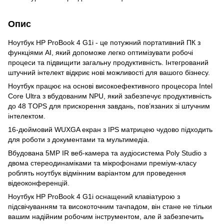
Опис
Ноутбук HP ProBook 4 G1i - це потужний портативний ПК з
функціями AI, який допоможе легко оптимізувати робочі
процеси та підвищити загальну продуктивність. Інтегрований
штучний інтелект відкриє нові можливості для вашого бізнесу.
Ноутбук працює на основі високоефективного процесора Intel
Core Ultra з вбудованим NPU, який забезпечує продуктивність
до 48 TOPS для прискорення завдань, пов’язаних зі штучним
інтелектом.
16-дюймовий WUXGA екран з IPS матрицею чудово підходить
для роботи з документами та мультимедіа.
Вбудована 5MP IR веб-камера та аудіосистема Poly Studio з
двома стереодинаміками та мікрофонами преміум-класу
роблять ноутбук відмінним варіантом для проведення
відеоконференцій.
Ноутбук HP ProBook 4 G1i оснащений клавіатурою з
підсвічуванням та високоточним тачпадом, він стане не тільки
вашим надійним робочим інструментом, але й забезпечить