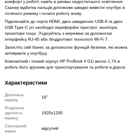
комфорт у роботі, навіть в умовах недостатнього освітлення.
Сканер відбитка пальців допоможе швидко вивести ноутбук зі
сплячого режиму і почати роботу знову.
Підключайте до порта HDMI, двох швидкісних USB-A та двох
USB Type-C усі необхідні периферійні пристрої, монітори,
проєктори тощо. З’єднуйтесь з мережею за допомогою
інтерфейсу RJ-45 або бездротової технології Wi-Fi 7.
Захистіть свій бізнес за допомогою функцій безпеки, які можна
активувати у ноутбуці.
Компактний і тонкий корпус HP ProBook 4 G1i вагою 1,74 кг
робить його зручним для транспортування та роботи в дорозі.
Характеристики
Діагональ
16"
екрану
Роздільна
здатність
1920x1200
екрану
Сенсорний
відсутній
екран