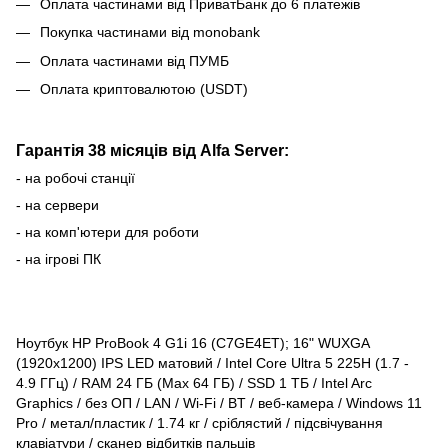
Оплата частинами від ПриватБанк до 6 платежів
Покупка частинами від monobank
Оплата частинами від ПУМБ
Оплата криптовалютою (USDT)
Гарантія 38 місяців від Alfa Server:
- на робочі станції
- на сервери
- на комп'ютери для роботи
- на ігрові ПК
Ноутбук HP ProBook 4 G1i 16 (C7GE4ET); 16" WUXGA
(1920x1200) IPS LED матовий / Intel Core Ultra 5 225H (1.7 -
4.9 ГГц) / RAM 24 ГБ (Max 64 ГБ) / SSD 1 ТБ / Intel Arc
Graphics / без ОП / LAN / Wi-Fi / BT / веб-камера / Windows 11
Pro / метал/пластик / 1.74 кг / сріблястий / підсвічування
клавіатури / сканер відбитків пальців