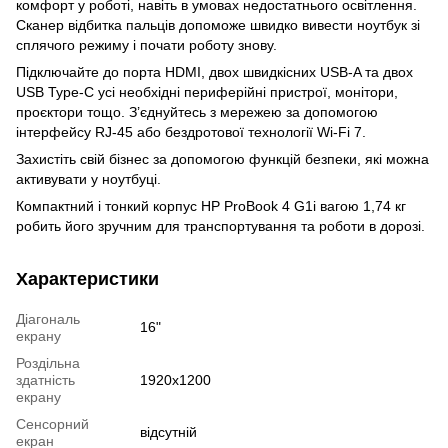
комфорт у роботі, навіть в умовах недостатнього освітлення.
Сканер відбитка пальців допоможе швидко вивести ноутбук зі
сплячого режиму і почати роботу знову.
Підключайте до порта HDMI, двох швидкісних USB-A та двох
USB Type-C усі необхідні периферійні пристрої, монітори,
проєктори тощо. З’єднуйтесь з мережею за допомогою
інтерфейсу RJ-45 або бездротової технології Wi-Fi 7.
Захистіть свій бізнес за допомогою функцій безпеки, які можна
активувати у ноутбуці.
Компактний і тонкий корпус HP ProBook 4 G1i вагою 1,74 кг
робить його зручним для транспортування та роботи в дорозі.
Характеристики
Діагональ
16"
екрану
Роздільна
здатність
1920x1200
екрану
Сенсорний
відсутній
екран