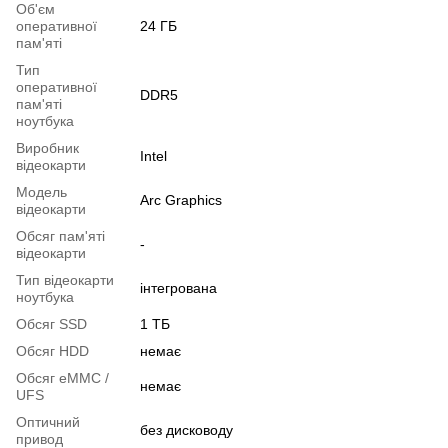
Об'єм
оперативної
24 ГБ
пам'яті
Тип
оперативної
DDR5
пам'яті
ноутбука
Виробник
Intel
відеокарти
Модель
Arc Graphics
відеокарти
Обсяг пам'яті
-
відеокарти
Тип відеокарти
інтегрована
ноутбука
Обсяг SSD
1 ТБ
Обсяг HDD
немає
Обсяг eMMC /
немає
UFS
Оптичний
без дисководу
привод