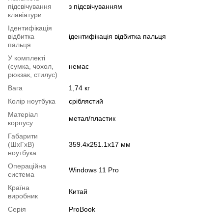
підсвічування
з підсвічуванням
клавіатури
Ідентифікація
відбитка
ідентифікація відбитка пальця
пальця
У комплекті
(сумка, чохол,
немає
рюкзак, стилус)
Вага
1,74 кг
Колір ноутбука
сріблястий
Матеріал
метал/пластик
корпусу
Габарити
(ШхГхВ)
359.4х251.1х17 мм
ноутбука
Операційна
Windows 11 Pro
система
Країна
Китай
виробник
Серія
ProBook