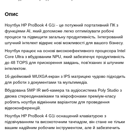
Опис
Ноутбук HP ProBook 4 G1i - це потужний портативний ПК з
функціями AI, який допоможе легко оптимізувати робочі
процеси та підвищити загальну продуктивність. Інтегрований
штучний інтелект відкриє нові можливості для вашого бізнесу.
Ноутбук працює на основі високоефективного процесора Intel
Core Ultra з вбудованим NPU, який забезпечує продуктивність
до 48 TOPS для прискорення завдань, пов’язаних зі штучним
інтелектом.
16-дюймовий WUXGA екран з IPS матрицею чудово підходить
для роботи з документами та мультимедіа.
Вбудована 5MP IR веб-камера та аудіосистема Poly Studio з
двома стереодинаміками та мікрофонами преміум-класу
роблять ноутбук відмінним варіантом для проведення
відеоконференцій.
Ноутбук HP ProBook 4 G1i оснащений клавіатурою з
підсвічуванням та високоточним тачпадом, він стане не тільки
вашим надійним робочим інструментом, але й забезпечить