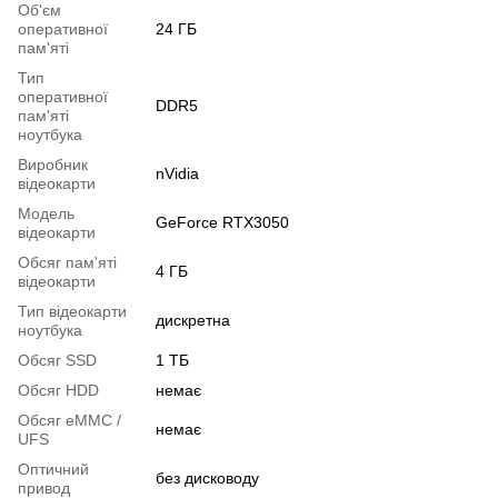
Об'єм
оперативної
24 ГБ
пам'яті
Тип
оперативної
DDR5
пам'яті
ноутбука
Виробник
nVidia
відеокарти
Модель
GeForce RTX3050
відеокарти
Обсяг пам'яті
4 ГБ
відеокарти
Тип відеокарти
дискретна
ноутбука
Обсяг SSD
1 ТБ
Обсяг HDD
немає
Обсяг eMMC /
немає
UFS
Оптичний
без дисководу
привод