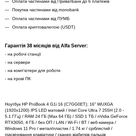
Оплата частинами від ПриватБанк до 6 платежів
Покупка частинами від monobank
Оплата частинами від ПУМБ
Оплата криптовалютою (USDT)
Гарантія 38 місяців від Alfa Server:
- на робочі станції
- на сервери
- на комп'ютери для роботи
- на ігрові ПК
Ноутбук HP ProBook 4 G1i 16 (C7GG0ET); 16" WUXGA
(1920x1200) IPS LED матовий / Intel Core Ultra 7 255H (2.0 -
5.1 ГГц) / RAM 24 ГБ (Max 64 ГБ) / SSD 1 ТБ / nVidia GeForce
RTX3050, 4 ГБ / без ОП / LAN / Wi-Fi / BT / веб-камера /
Windows 11 Pro / метал/пластик / 1.74 кг / сріблястий /
підсвічування клавіатури / сканер відбитків пальців