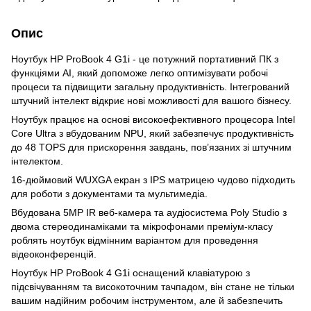
Опис
Ноутбук HP ProBook 4 G1i - це потужний портативний ПК з
функціями AI, який допоможе легко оптимізувати робочі
процеси та підвищити загальну продуктивність. Інтегрований
штучний інтелект відкриє нові можливості для вашого бізнесу.
Ноутбук працює на основі високоефективного процесора Intel
Core Ultra з вбудованим NPU, який забезпечує продуктивність
до 48 TOPS для прискорення завдань, пов’язаних зі штучним
інтелектом.
16-дюймовий WUXGA екран з IPS матрицею чудово підходить
для роботи з документами та мультимедіа.
Вбудована 5MP IR веб-камера та аудіосистема Poly Studio з
двома стереодинаміками та мікрофонами преміум-класу
роблять ноутбук відмінним варіантом для проведення
відеоконференцій.
Ноутбук HP ProBook 4 G1i оснащений клавіатурою з
підсвічуванням та високоточним тачпадом, він стане не тільки
вашим надійним робочим інструментом, але й забезпечить