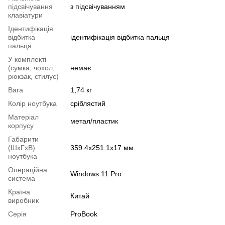
підсвічування
з підсвічуванням
клавіатури
Ідентифікація
відбитка
ідентифікація відбитка пальця
пальця
У комплекті
(сумка, чохол,
немає
рюкзак, стилус)
Вага
1,74 кг
Колір ноутбука
сріблястий
Матеріал
метал/пластик
корпусу
Габарити
(ШхГхВ)
359.4х251.1х17 мм
ноутбука
Операційна
Windows 11 Pro
система
Країна
Китай
виробник
Серія
ProBook