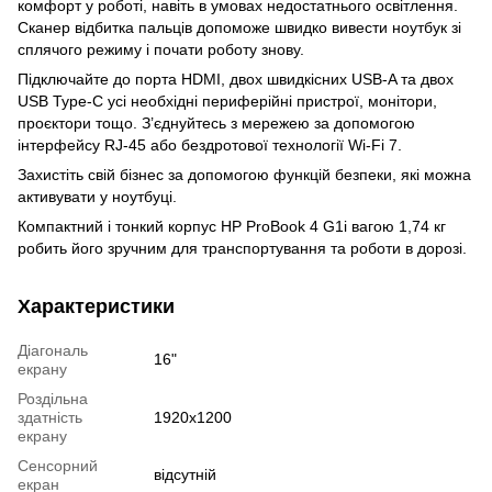
комфорт у роботі, навіть в умовах недостатнього освітлення.
Сканер відбитка пальців допоможе швидко вивести ноутбук зі
сплячого режиму і почати роботу знову.
Підключайте до порта HDMI, двох швидкісних USB-A та двох
USB Type-C усі необхідні периферійні пристрої, монітори,
проєктори тощо. З’єднуйтесь з мережею за допомогою
інтерфейсу RJ-45 або бездротової технології Wi-Fi 7.
Захистіть свій бізнес за допомогою функцій безпеки, які можна
активувати у ноутбуці.
Компактний і тонкий корпус HP ProBook 4 G1i вагою 1,74 кг
робить його зручним для транспортування та роботи в дорозі.
Характеристики
Діагональ
16"
екрану
Роздільна
здатність
1920x1200
екрану
Сенсорний
відсутній
екран