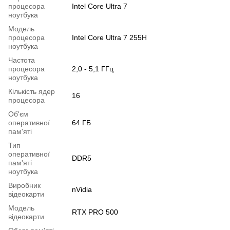
процесора
Intel Core Ultra 7
ноутбука
Модель
процесора
Intel Core Ultra 7 255H
ноутбука
Частота
процесора
2,0 - 5,1 ГГц
ноутбука
Кількість ядер
16
процесора
Об'єм
оперативної
64 ГБ
пам'яті
Тип
оперативної
DDR5
пам'яті
ноутбука
Виробник
nVidia
відеокарти
Модель
RTX PRO 500
відеокарти