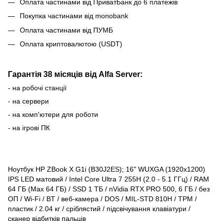
Оплата частинами від ПриватБанк до 6 платежів
Покупка частинами від monobank
Оплата частинами від ПУМБ
Оплата криптовалютою (USDT)
Гарантія 38 місяців від Alfa Server:
- на робочі станції
- на сервери
- на комп'ютери для роботи
- на ігрові ПК
Ноутбук HP ZBook X G1i (B30J2ES); 16" WUXGA (1920x1200)
IPS LED матовий / Intel Core Ultra 7 255H (2.0 - 5.1 ГГц) / RAM
64 ГБ (Max 64 ГБ) / SSD 1 ТБ / nVidia RTX PRO 500, 6 ГБ / без
ОП / Wi-Fi / BT / веб-камера / DOS / MIL-STD 810H / TPM /
пластик / 2.04 кг / сріблястий / підсвічування клавіатури /
сканер відбитків пальців