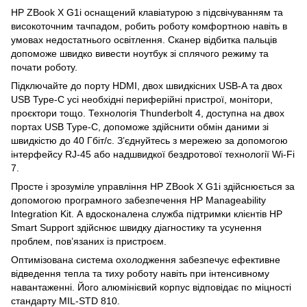
HP ZBook X G1i оснащений клавіатурою з підсвічуванням та
високоточним тачпадом, робить роботу комфортною навіть в
умовах недостатнього освітлення. Сканер відбитка пальців
допоможе швидко вивести ноутбук зі сплячого режиму та
почати роботу.
Підключайте до порту HDMI, двох швидкісних USB-A та двох
USB Type-C усі необхідні периферійні пристрої, монітори,
проєктори тощо. Технологія Thunderbolt 4, доступна на двох
портах USB Type-C, допоможе здійснити обмін даними зі
швидкістю до 40 Гбіт/с. З’єднуйтесь з мережею за допомогою
інтерфейсу RJ-45 або надшвидкої бездротової технології Wi-Fi
7.
Просте і зрозуміле управління HP ZBook X G1i здійснюється за
допомогою програмного забезпечення HP Manageability
Integration Kit. А вдосконалена служба підтримки клієнтів HP
Smart Support здійснює швидку діагностику та усунення
проблем, пов’язаних із пристроєм.
Оптимізована система охолодження забезпечує ефективне
відведення тепла та тиху роботу навіть при інтенсивному
навантаженні. Його алюмінієвий корпус відповідає по міцності
стандарту MIL-STD 810.