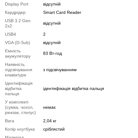
Display Port
відсутній
Кардрідер
Smart Card Reader
USB 3.2 Gen
відсутній
2x2
USB4
2
VGA (D-Sub)
відсутній
Ємність
83 Вт-год
акумулятору
Наявність
підсвічування
з підсвічуванням
клавіатури
Ідентифікація
відбитка
ідентифікація відбитка пальця
пальця
У комплекті
(сумка, чохол,
немає
рюкзак, стилус)
Вага
2,04 кг
Колір ноутбука
сріблястий
Матеріал