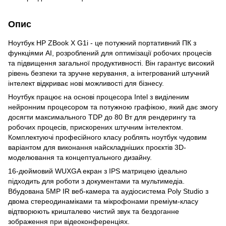
Опис
Ноутбук HP ZBook X G1i - це потужний портативний ПК з
функціями AI, розроблений для оптимізації робочих процесів
та підвищення загальної продуктивності. Він гарантує високий
рівень безпеки та зручне керування, а інтегрований штучний
інтелект відкриває нові можливості для бізнесу.
Ноутбук працює на основі процесора Intel з виділеним
нейронним процесором та потужною графікою, який дає змогу
досягти максимального TDP до 80 Вт для рендерингу та
робочих процесів, прискорених штучним інтелектом.
Комплектуючі професійного класу роблять ноутбук чудовим
варіантом для виконання найскладніших проєктів 3D-
моделювання та концептуального дизайну.
16-дюймовий WUXGA екран з IPS матрицею ідеально
підходить для роботи з документами та мультимедіа.
Вбудована 5MP IR веб-камера та аудіосистема Poly Studio з
двома стереодинаміками та мікрофонами преміум-класу
відтворюють кришталево чистий звук та бездоганне
зображення при відеоконференціях.