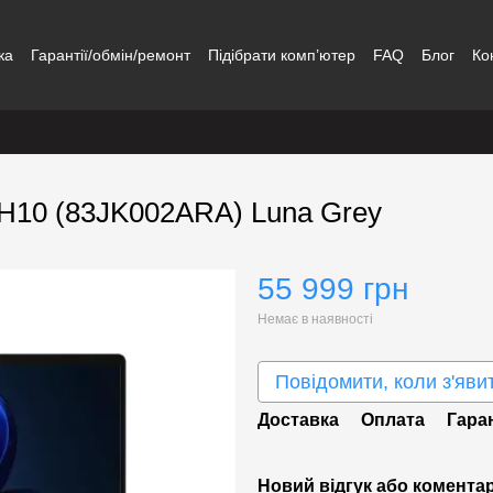
ка
Гарантії/обмін/ремонт
Підібрати комп’ютер
FAQ
Блог
Ко
AH10 (83JK002ARA) Luna Grey
55 999 грн
Немає в наявності
Повідомити, коли з'яви
Доставка
Оплата
Гара
Новий відгук або комента