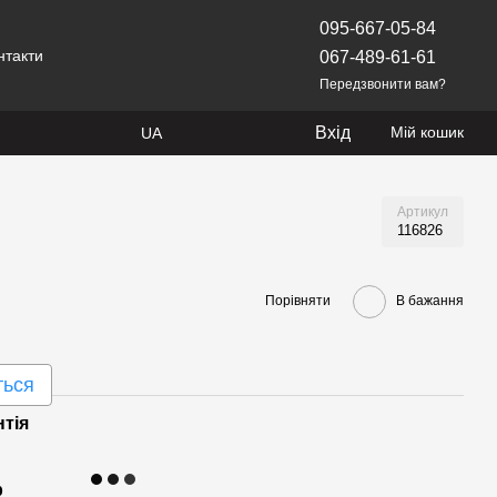
095-667-05-84
нтакти
067-489-61-61
Передзвонити вам?
Вхід
Мій кошик
UA
Артикул
116826
Порівняти
В бажання
ться
нтія
р