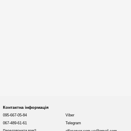
Контактна інформація
095-667-05-84
Viber
067-489-61-61
Telegram
alfaserver.com.ua@gmail.com
Передзвонити вам?