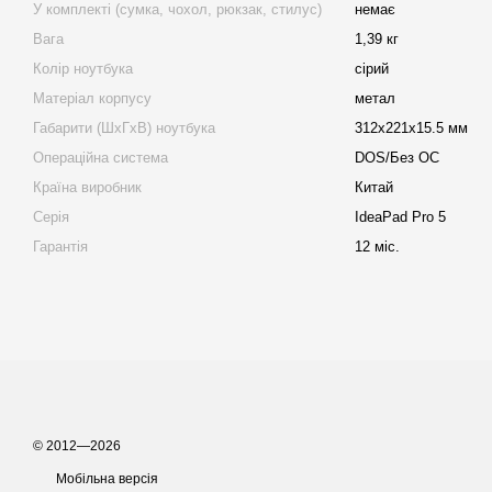
У комплекті (сумка, чохол, рюкзак, стилус)
немає
Вага
1,39 кг
Колір ноутбука
сірий
Матеріал корпусу
метал
Габарити (ШхГхВ) ноутбука
312х221х15.5 мм
Операційна система
DOS/Без ОС
Країна виробник
Китай
Серія
IdeaPad Pro 5
Гарантія
12 міс.
© 2012—2026
Мобільна версія