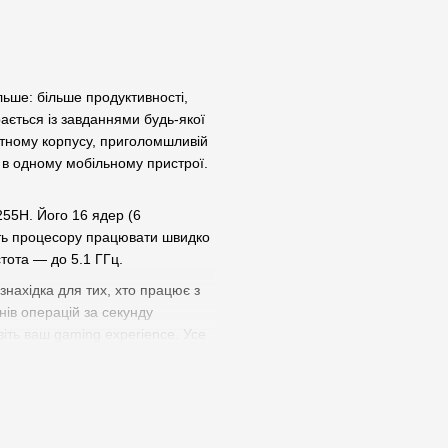
льше: більше продуктивності,
ається із завданнями будь-якої
ктному корпусу, приголомшливій
 в одному мобільному пристрої.
255H. Його 16 ядер (6
ють процесору працювати швидко
тота — до 5.1 ГГц.
нахідка для тих, хто працює з
нів операцій за секунду
віть ваш gaming experience. Усе
 творчості.
 частотою до 8533 МГц — це
дку роботу навіть найскладніших