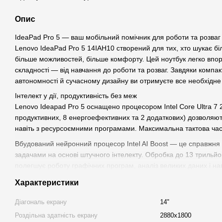
Опис
IdeaPad Pro 5 — ваш мобільний помічник для роботи та розваг
Lenovo IdeaPad Pro 5 14IAH10 створений для тих, хто шукає бі
більше можливостей, більше комфорту. Цей ноутбук легко впор
складності — від навчання до роботи та розваг. Завдяки компа
автономності й сучасному дизайну ви отримуєте все необхідне
Інтелект у дії, продуктивність без меж
Lenovo Ideapad Pro 5 оснащено процесором Intel Core Ultra 7 
продуктивних, 8 енергоефективних та 2 додаткових) дозволя
навіть з ресурсоємними програмами. Максимальна тактова час
Вбудований нейронний процесор Intel AI Boost — це справжня з
задачами на основі штучного інтелекту. Обробка до 13 трильйо
полегшує роботу графічних програм, аналіз великих даних і на
це робить ноутбук ідеальним для багатозадачності, навчання чи
Характеристики
Максимум пам’яті — максимум можливостей
Діагональ екрану
14"
Ideapad Pro 5 має 24 ГБ оперативної пам’яті типу LPDDR5x із
суперефективна пам’ять нового покоління, яка забезпечує шви
Роздільна здатність екрану
2880x1800