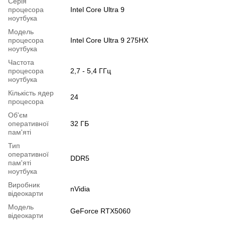
Серія
процесора
Intel Core Ultra 9
ноутбука
Модель
процесора
Intel Core Ultra 9 275HX
ноутбука
Частота
процесора
2,7 - 5,4 ГГц
ноутбука
Кількість ядер
24
процесора
Об'єм
оперативної
32 ГБ
пам'яті
Тип
оперативної
DDR5
пам'яті
ноутбука
Виробник
nVidia
відеокарти
Модель
GeForce RTX5060
відеокарти