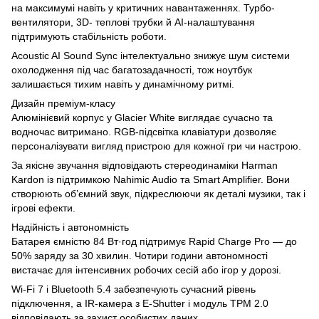
на максимумі навіть у критичних навантаженнях. Турбо-
вентилятори, 3D- теплові трубки й AI-налаштування
підтримують стабільність роботи.
Acoustic AI Sound Sync інтелектуально знижує шум системи
охолодження під час багатозадачності, тож ноутбук
залишається тихим навіть у динамічному ритмі.
Дизайн преміум-класу
Алюмінієвий корпус у Glacier White виглядає сучасно та
водночас витримано. RGB-підсвітка клавіатури дозволяє
персоналізувати вигляд пристрою для кожної гри чи настрою.
За якісне звучання відповідають стереодинаміки Harman
Kardon із підтримкою Nahimic Audio та Smart Amplifier. Вони
створюють об’ємний звук, підкреслюючи як деталі музики, так і
ігрові ефекти.
Надійність і автономність
Батарея ємністю 84 Вт·год підтримує Rapid Charge Pro — до
50% заряду за 30 хвилин. Чотири години автономності
вистачає для інтенсивних робочих сесій або ігор у дорозі.
Wi-Fi 7 і Bluetooth 5.4 забезпечують сучасний рівень
підключення, а IR-камера з E-Shutter і модуль TPM 2.0
відповідають за захист особистих даних.