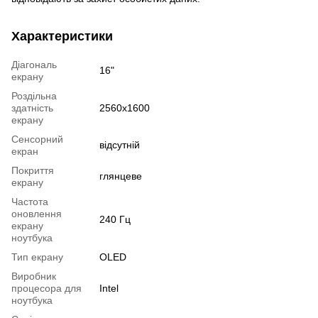
Характеристики
Діагональ
16"
екрану
Роздільна
здатність
2560x1600
екрану
Сенсорний
відсутній
екран
Покриття
глянцеве
екрану
Частота
оновлення
240 Гц
екрану
ноутбука
Тип екрану
OLED
Виробник
процесора для
Intel
ноутбука