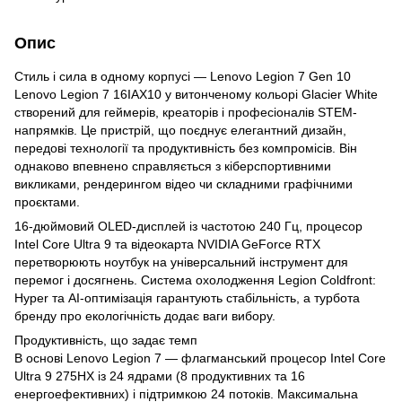
Опис
Стиль і сила в одному корпусі — Lenovo Legion 7 Gen 10
Lenovo Legion 7 16IAX10 у витонченому кольорі Glacier White
створений для геймерів, креаторів і професіоналів STEM-
напрямків. Це пристрій, що поєднує елегантний дизайн,
передові технології та продуктивність без компромісів. Він
однаково впевнено справляється з кіберспортивними
викликами, рендерингом відео чи складними графічними
проєктами.
16-дюймовий OLED-дисплей із частотою 240 Гц, процесор
Intel Core Ultra 9 та відеокарта NVIDIA GeForce RTX
перетворюють ноутбук на універсальний інструмент для
перемог і досягнень. Система охолодження Legion Coldfront:
Hyper та AI-оптимізація гарантують стабільність, а турбота
бренду про екологічність додає ваги вибору.
Продуктивність, що задає темп
В основі Lenovo Legion 7 — флагманський процесор Intel Core
Ultra 9 275HX із 24 ядрами (8 продуктивних та 16
енергоефективних) і підтримкою 24 потоків. Максимальна