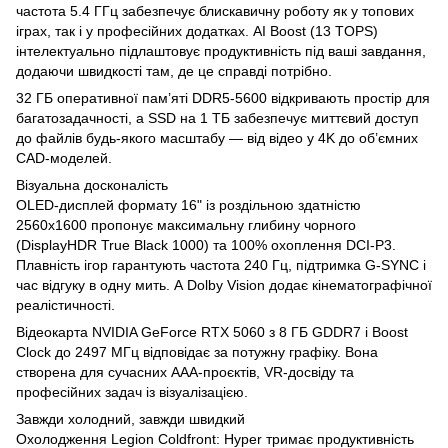
частота 5.4 ГГц забезпечує блискавичну роботу як у топових
іграх, так і у професійних додатках. AI Boost (13 TOPS)
інтелектуально підлаштовує продуктивність під ваші завдання,
додаючи швидкості там, де це справді потрібно.
32 ГБ оперативної пам’яті DDR5-5600 відкривають простір для
багатозадачності, а SSD на 1 ТБ забезпечує миттєвий доступ
до файлів будь-якого масштабу — від відео у 4K до об’ємних
CAD-моделей.
Візуальна досконалість
OLED-дисплей формату 16" із роздільною здатністю
2560x1600 пропонує максимальну глибину чорного
(DisplayHDR True Black 1000) та 100% охоплення DCI-P3.
Плавність ігор гарантують частота 240 Гц, підтримка G-SYNC і
час відгуку в одну мить. А Dolby Vision додає кінематографічної
реалістичності.
Відеокарта NVIDIA GeForce RTX 5060 з 8 ГБ GDDR7 і Boost
Clock до 2497 МГц відповідає за потужну графіку. Вона
створена для сучасних AAA-проєктів, VR-досвіду та
професійних задач із візуалізацією.
Завжди холодний, завжди швидкий
Охолодження Legion Coldfront: Hyper тримає продуктивність