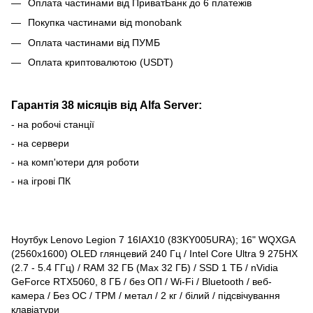
Оплата частинами від ПриватБанк до 6 платежів
Покупка частинами від monobank
Оплата частинами від ПУМБ
Оплата криптовалютою (USDT)
Гарантія 38 місяців від Alfa Server:
- на робочі станції
- на сервери
- на комп'ютери для роботи
- на ігрові ПК
Ноутбук Lenovo Legion 7 16IAX10 (83KY005URA); 16" WQXGA
(2560x1600) OLED глянцевий 240 Гц / Intel Core Ultra 9 275HX
(2.7 - 5.4 ГГц) / RAM 32 ГБ (Max 32 ГБ) / SSD 1 ТБ / nVidia
GeForce RTX5060, 8 ГБ / без ОП / Wi-Fi / Bluetooth / веб-
камера / Без ОС / TPM / метал / 2 кг / білий / підсвічування
клавіатури