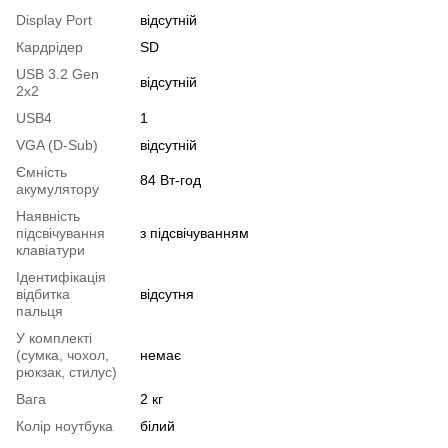
Display Port
відсутній
Кардрідер
SD
USB 3.2 Gen
відсутній
2x2
USB4
1
VGA (D-Sub)
відсутній
Ємність
84 Вт-год
акумулятору
Наявність
підсвічування
з підсвічуванням
клавіатури
Ідентифікація
відбитка
відсутня
пальця
У комплекті
(сумка, чохол,
немає
рюкзак, стилус)
Вага
2 кг
Колір ноутбука
білий