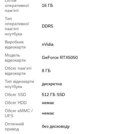
Об'єм
оперативної
16 ГБ
пам'яті
Тип
оперативної
DDR5
пам'яті
ноутбука
Виробник
nVidia
відеокарти
Модель
GeForce RTX5050
відеокарти
Обсяг пам'яті
8 ГБ
відеокарти
Тип відеокарти
дискретна
ноутбука
Обсяг SSD
512 ГБ SSD
Обсяг HDD
немає
Обсяг eMMC /
немає
UFS
Оптичний
без дисководу
привод