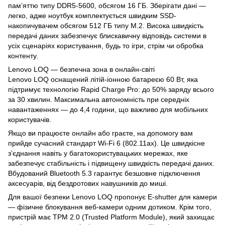
пам’яттю типу DDR5-5600, обсягом 16 ГБ. Зберігати дані —
легко, адже ноутбук комплектується швидким SSD-
накопичувачем обсягом 512 ГБ типу M.2. Висока швидкість
передачі даних забезпечує блискавичну відповідь системи в
усіх сценаріях користування, будь то ігри, стрім чи обробка
контенту.
Lenovo LOQ — безпечна зона в онлайн-світі
Lenovo LOQ оснащений літій-іонною батареєю 60 Вт, яка
підтримує технологію Rapid Charge Pro: до 50% заряду всього
за 30 хвилин. Максимальна автономність при середніх
навантаженнях — до 4,4 години, що важливо для мобільних
користувачів.
Якщо ви працюєте онлайн або граєте, на допомогу вам
прийде сучасний стандарт Wi-Fi 6 (802.11ax). Це швидкісне
з’єднання навіть у багатокористувацьких мережах, яке
забезпечує стабільність і підвищену швидкість передачі даних.
Вбудований Bluetooth 5.3 гарантує безшовне підключення
аксесуарів, від бездротових навушників до миші.
Для вашої безпеки Lenovo LOQ пропонує E-shutter для камери
— фізичне блокування веб-камери одним дотиком. Крім того,
пристрій має TPM 2.0 (Trusted Platform Module), який захищає