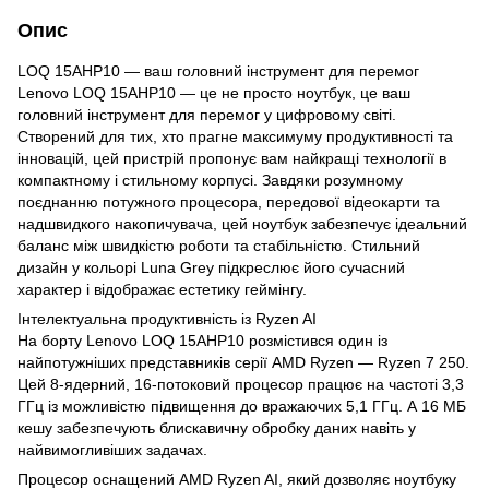
Опис
LOQ 15AHP10 — ваш головний інструмент для перемог
Lenovo LOQ 15AHP10 — це не просто ноутбук, це ваш
головний інструмент для перемог у цифровому світі.
Створений для тих, хто прагне максимуму продуктивності та
інновацій, цей пристрій пропонує вам найкращі технології в
компактному і стильному корпусі. Завдяки розумному
поєднанню потужного процесора, передової відеокарти та
надшвидкого накопичувача, цей ноутбук забезпечує ідеальний
баланс між швидкістю роботи та стабільністю. Стильний
дизайн у кольорі Luna Grey підкреслює його сучасний
характер і відображає естетику геймінгу.
Інтелектуальна продуктивність із Ryzen AI
На борту Lenovo LOQ 15AHP10 розмістився один із
найпотужніших представників серії AMD Ryzen — Ryzen 7 250.
Цей 8-ядерний, 16-потоковий процесор працює на частоті 3,3
ГГц із можливістю підвищення до вражаючих 5,1 ГГц. А 16 МБ
кешу забезпечують блискавичну обробку даних навіть у
найвимогливіших задачах.
Процесор оснащений AMD Ryzen AI, який дозволяє ноутбуку