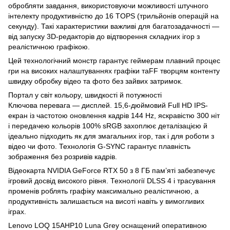
обробляти завдання, використовуючи можливості штучного
інтелекту продуктивністю до 16 TOPS (трильйонів операцій на
секунду). Такі характеристики важливі для багатозадачності —
від запуску 3D-редакторів до відтворення складних ігор з
реалістичною графікою.
Цей технологічний монстр гарантує геймерам плавний процес
гри на високих налаштуваннях графіки таFF творцям контенту
швидку обробку відео та фото без зайвих затримок.
Портал у світ кольору, швидкості й потужності
Ключова перевага — дисплей. 15,6-дюймовий Full HD IPS-
екран із частотою оновлення кадрів 144 Hz, яскравістю 300 ніт
і передачею кольорів 100% sRGB захоплює деталізацією й
ідеально підходить як для змагальних ігор, так і для роботи з
відео чи фото. Технологія G-SYNC гарантує плавність
зображення без розривів кадрів.
Відеокарта NVIDIA GeForce RTX 50 з 8 ГБ пам’яті забезпечує
ігровий досвід високого рівня. Технології DLSS 4 і трасування
променів роблять графіку максимально реалістичною, а
продуктивність залишається на висоті навіть у вимогливих
іграх.
Lenovo LOQ 15AHP10 Luna Grey оснащений оперативною