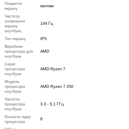
Покриття
матове
екрану
Частота
оновлення
144 Гц
екрану
ноутбука
Тип екрану
IPS
Виробник
процесора для
AMD
ноутбука
Серія
процесора
AMD Ryzen 7
ноутбука
Модель
процесора
AMD Ryzen 7 250
ноутбука
Частота
процесора
3,3 - 5,1 ГГц
ноутбука
Кількість ядер
8
процесора