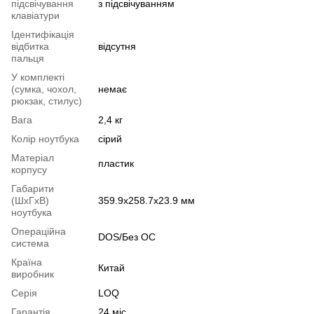
підсвічування
з підсвічуванням
клавіатури
Ідентифікація
відбитка
відсутня
пальця
У комплекті
(сумка, чохол,
немає
рюкзак, стилус)
Вага
2,4 кг
Колір ноутбука
сірий
Матеріал
пластик
корпусу
Габарити
(ШхГхВ)
359.9х258.7х23.9 мм
ноутбука
Операційна
DOS/Без ОС
система
Країна
Китай
виробник
Серія
LOQ
Гарантія
24 міс.