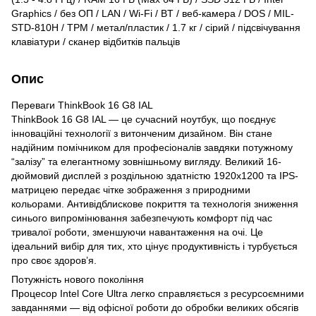
Graphics / без ОП / LAN / Wi-Fi / BT / веб-камера / DOS / MIL-
STD-810H / TPM / метал/пластик / 1.7 кг / сірий / підсвічування
клавіатури / сканер відбитків пальців
Опис
Переваги ThinkBook 16 G8 IAL
ThinkBook 16 G8 IAL — це сучасний ноутбук, що поєднує
інноваційні технології з витонченим дизайном. Він стане
надійним помічником для професіоналів завдяки потужному
“залізу” та елегантному зовнішньому вигляду. Великий 16-
дюймовий дисплей з роздільною здатністю 1920x1200 та IPS-
матрицею передає чітке зображення з природними
кольорами. Антивідблискове покриття та технологія зниження
синього випромінювання забезпечують комфорт під час
тривалої роботи, зменшуючи навантаження на очі. Це
ідеальний вибір для тих, хто цінує продуктивність і турбується
про своє здоров’я.
Потужність нового покоління
Процесор Intel Core Ultra легко справляється з ресурсоємними
завданнями — від офісної роботи до обробки великих обсягів