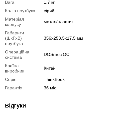
Вага
1,7 кг
Колір ноутбука
сірий
Матеріал
метал/пластик
корпусу
Габарити
(ШхГхВ)
356х253.5х17.5 мм
ноутбука
Операційна
DOS/Без ОС
система
Країна
Китай
виробник
Серія
ThinkBook
Гарантія
36 міс.
Відгуки