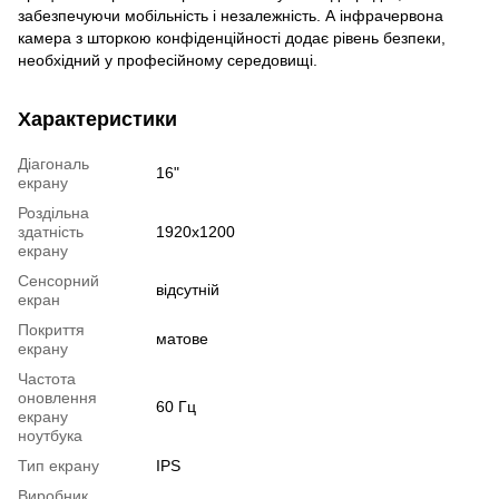
забезпечуючи мобільність і незалежність. А інфрачервона
камера з шторкою конфіденційності додає рівень безпеки,
необхідний у професійному середовищі.
Характеристики
Діагональ
16"
екрану
Роздільна
здатність
1920x1200
екрану
Сенсорний
відсутній
екран
Покриття
матове
екрану
Частота
оновлення
60 Гц
екрану
ноутбука
Тип екрану
IPS
Виробник