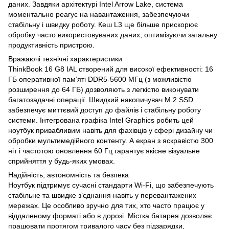
даних. Завдяки архітектурі Intel Arrow Lake, система
моментально реагує на навантаження, забезпечуючи
стабільну і швидку роботу. Кеш L3 ще більше прискорює
обробку часто використовуваних даних, оптимізуючи загальну
продуктивність пристрою.
Вражаючі технічні характеристики
ThinkBook 16 G8 IAL створений для високої ефективності: 16
ГБ оперативної пам’яті DDR5-5600 МГц (з можливістю
розширення до 64 ГБ) дозволяють з легкістю виконувати
багатозадачні операції. Швидкий накопичувач M.2 SSD
забезпечує миттєвий доступ до файлів і стабільну роботу
системи. Інтегрована графіка Intel Graphics робить цей
ноутбук привабливим навіть для фахівців у сфері дизайну чи
обробки мультимедійного контенту. А екран з яскравістю 300
ніт і частотою оновлення 60 Гц гарантує якісне візуальне
сприйняття у будь-яких умовах.
Надійність, автономність та безпека
Ноутбук підтримує сучасні стандарти Wi-Fi, що забезпечують
стабільне та швидке з’єднання навіть у перевантажених
мережах. Це особливо зручно для тих, хто часто працює у
віддаленому форматі або в дорозі. Містка батарея дозволяє
працювати протягом тривалого часу без підзарядки,