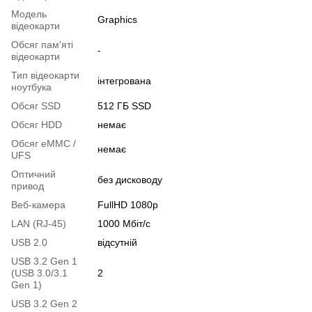
Модель
Graphics
відеокарти
Обсяг пам'яті
-
відеокарти
Тип відеокарти
інтегрована
ноутбука
Обсяг SSD
512 ГБ SSD
Обсяг HDD
немає
Обсяг eMMC /
немає
UFS
Оптичний
без дисководу
привод
Веб-камера
FullHD 1080p
LAN (RJ-45)
1000 Мбіт/с
USB 2.0
відсутній
USB 3.2 Gen 1
(USB 3.0/3.1
2
Gen 1)
USB 3.2 Gen 2