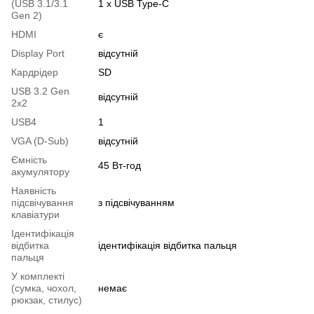
(USB 3.1/3.1
1 х USB Type-C
Gen 2)
HDMI
є
Display Port
відсутній
Кардрідер
SD
USB 3.2 Gen
відсутній
2x2
USB4
1
VGA (D-Sub)
відсутній
Ємність
45 Вт-год
акумулятору
Наявність
підсвічування
з підсвічуванням
клавіатури
Ідентифікація
відбитка
ідентифікація відбитка пальця
пальця
У комплекті
(сумка, чохол,
немає
рюкзак, стилус)