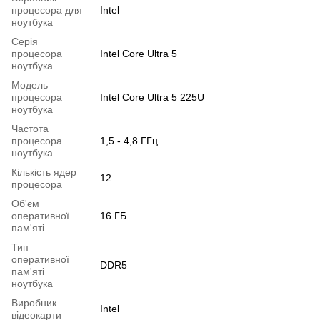
процесора для
Intel
ноутбука
Серія
процесора
Intel Core Ultra 5
ноутбука
Модель
процесора
Intel Core Ultra 5 225U
ноутбука
Частота
процесора
1,5 - 4,8 ГГц
ноутбука
Кількість ядер
12
процесора
Об'єм
оперативної
16 ГБ
пам'яті
Тип
оперативної
DDR5
пам'яті
ноутбука
Виробник
Intel
відеокарти