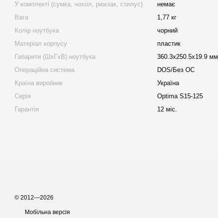
У комплекті (сумка, чохол, рюкзак, стилус)
немає
Вага
1,77 кг
Колір ноутбука
чорний
Матеріал корпусу
пластик
Габарити (ШхГхВ) ноутбука
360.3х250.5х19.9 мм
Операційна система
DOS/Без ОС
Країна виробник
Україна
Серія
Optima S15-125
Гарантія
12 міс.
© 2012—2026
Мобільна версія