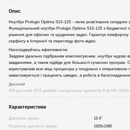
Опис
Ноутбук Prologix Optima S15-125 - легке розв’язання складних 
Функціональний ноутбук Prologix Optima S15-125 з бюджетної 
рішення для офісних та щоденних задач. Гарантує комфортну 
серфінгу в Інтернеті та перегляду фото-вiдео.
Насолоджуйтесь ефективністю
Завдяки ідеально підібраним комплектуючим, ноутбук чудово в
завданнями, а також підійде для більшості сучасних програм.
користувачеві всю міць процесора у поєднанні з оперативною
завантажуються і працюють швидко, а робота в багатозадачно
Дисплей
IPS дисплей 15.6-дюймів з роздільною здатністю Full HD 1920x
виняткову передачу кольорів для справді яскравого зображенн
Невеликі габарити ноутбука дуже зручні для щоденного викори
Характеристики
19.9 мм, вага 1.77 кг.
Діагональ екрану
15.6"
Потужна батарея, більше годин роботи
Батарея ємністю 55 Вт (11.4 В) на 4825 мАг забезпечує автоно
Роздільна здатність екрану
1920x1080