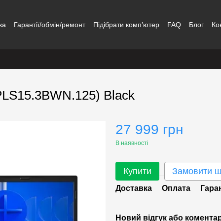
ка
Гарантії/обмін/ремонт
Підібрати комп’ютер
FAQ
Блог
Ко
(PLS15.3BWN.125) Black
27 999 грн
В наявності
Купити
Замовити 
Доставка
Оплата
Гара
Новий відгук або комента