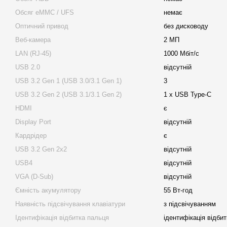
Обсяг eMMC / UFS
немає
Оптичний привод
без дисководу
Веб-камера
2 МП
LAN (RJ-45)
1000 Мбіт/с
USB 2.0
відсутній
USB 3.2 Gen 1 (USB 3.0/3.1 Gen 1)
3
USB 3.2 Gen 2 (USB 3.1/3.1 Gen 2)
1 х USB Type-C
HDMI
є
Display Port
відсутній
Кардрідер
є
USB 3.2 Gen 2x2
відсутній
USB4
відсутній
VGA (D-Sub)
відсутній
Ємність акумулятору
55 Вт-год
Наявність підсвічування клавіатури
з підсвічуванням
Ідентифікація відбитка пальця
ідентифікація відби