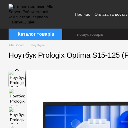
Перейти до основного контенту
Про нас
Оплата та достав
Каталог товарів
Alfa Server
Ноутбуки
Ноутбук Prologix Optima S15-125 