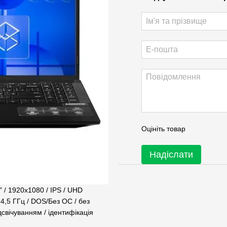
Оцініть товар
Надіслати
 / 1920x1080 / IPS / UHD
- 4,5 ГГц / DOS/Без ОС / без
підсвічуванням / ідентифікація