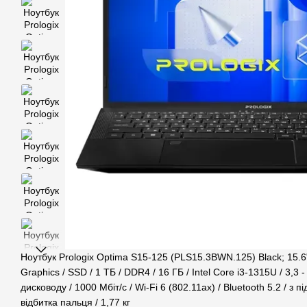
Ноутбук Prologix Optima S15-125 (PLS15.3BWN.125) Black; 15.6"
Graphics / SSD / 1 ТБ / DDR4 / 16 ГБ / Intel Core i3-1315U / 3,3 
дисководу / 1000 Мбіт/с / Wi-Fi 6 (802.11ax) / Bluetooth 5.2 / з 
відбитка пальця / 1,77 кг