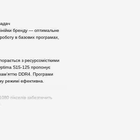
задач
лінійки бренду — оптимальне
роботу в базових програмах,
порається з ресурсомісткими
 Optima S15-125 пропонує
 пам’яттю DDR4. Програми
му режимі ефективна.
1080 пікселів забезпечить
я.
стання - його товщина всього
мну роботу ноутбука до 5-8