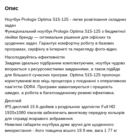
Опис
Ноутбук Prologix Optima S15-125 - легке розв’язання складних
задач
Функціональний ноутбук Prologix Optima S15-125 з бюджетної
лінійки бренду — оптимальне рішення для офісних та
щоденних задач. Гарантує комфортну роботу в базових
програмах, серфінгу в Інтернеті та перегляду фото-вiдео.
Насолоджуйтесь ефективністю
Завдяки ідеально підібраним комплектуючим, ноутбук чудово
впорається з ресурсомісткими завданнями, а також підійде
для більшості сучасних програм. Optima S15-125 пропонує
користувачеві всю міць процесора у поєднанні з оперативною
пам’яттю DDR4. Програми завантажуються і працюють
швидко, а робота в багатозадачному режимі ефективна.
Дисплей
IPS дисплей 15.6-дюймів з роздільною здатністю Full HD
1920x1080 пікселів забезпечить виняткову передачу кольорів
для справді яскравого зображення.
Невеликі габарити ноутбука дуже зручні для щоденного
використання - його товщина всього 19.9 мм, вага 1.77 кг.