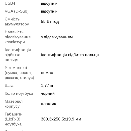
USB4
відсутній
VGA (D-Sub)
відсутній
Ємність
55 Вт-год
акумулятору
Наявність
підсвічування
з підсвічуванням
клавіатури
Ідентифікація
відбитка
ідентифікація відбитка пальця
пальця
У комплекті
(сумка, чохол,
немає
рюкзак, стилус)
Вага
1,77 кг
Колір ноутбука
чорний
Матеріал
пластик
корпусу
Габарити
(ШхГхВ)
360.3х250.5х19.9 мм
ноутбука