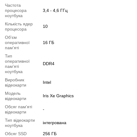
Частота
процесора
3,4 - 4,6 ГГц
ноутбука
Кількість ядер
10
процесора
Об'єм
оперативної
16 ГБ
пам'яті
Тип
оперативної
DDR4
пам'яті
ноутбука
Виробник
Intel
відеокарти
Модель
Iris Xe Graphics
відеокарти
Обсяг пам'яті
-
відеокарти
Тип відеокарти
інтегрована
ноутбука
Обсяг SSD
256 ГБ