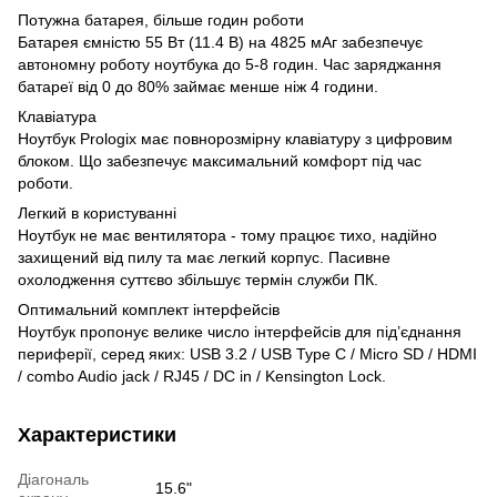
Потужна батарея, більше годин роботи
Батарея ємністю 55 Вт (11.4 В) на 4825 мАг забезпечує
автономну роботу ноутбука до 5-8 годин. Час заряджання
батареї від 0 до 80% займає менше ніж 4 години.
Клавіатура
Ноутбук Prologix має повнорозмірну клавіатуру з цифровим
блоком. Що забезпечує максимальний комфорт під час
роботи.
Легкий в користуванні
Ноутбук не має вентилятора - тому працює тихо, надійно
захищений від пилу та має легкий корпус. Пасивне
охолодження суттєво збільшує термін служби ПК.
Оптимальний комплект інтерфейсів
Ноутбук пропонує велике число інтерфейсів для під’єднання
периферії, серед яких: USB 3.2 / USB Type C / Micro SD / HDMI
/ combo Audio jack / RJ45 / DC in / Kensington Lock.
Характеристики
Діагональ
15.6"