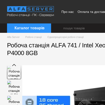
Перейти до основного контенту
Про нас
Оплата та достав
Каталог товарів
Alfa Server
Робочі станції
Однопроцесорні робочі станції
Робоча станція ALFA 741 / Intel X
P4000 8GB