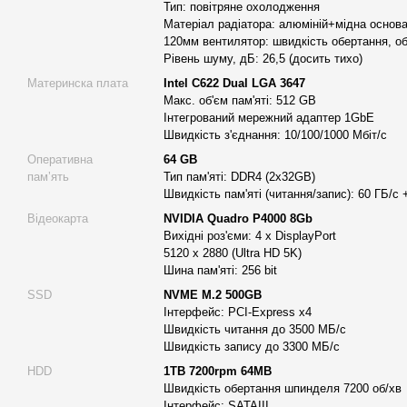
Тип: повітряне охолодження
роботи з графікою високої роздільної здатності;
Матеріал радіатора: алюміній+мідна основа
монтажу та постобробки відео.
120мм вентилятор: швидкість обертання, об
Рівень шуму, дБ: 26,5 (досить тихо)
Опис основних характеристик робочої станції ALFA
Материнска плата
Intel C622 Dual LGA 3647
В основі робочої станції Alfa Server ALFA 741 використовує
Макс. об'єм пам'яті: 512 GB
Xeon Gold 6254 з тактовою частотою від 3,10 до 4,00 GHz. В
Інтегрований мережний адаптер 1GbE
Швидкість з'єднання: 10/100/1000 Мбіт/с
забезпечує ефективну обробку паралельних задач, складних
Кеш-памʼять 24,75 MB Intel® Smart Cache знижує затримки 
Оперативна
64 GB
памʼять
Тип пам'яті: DDR4 (2x32GB)
використовуваної інформації та позитивно впливає на зага
Швидкість пам'яті (читання/запис): 60 ГБ/с 
Система охолодження Active 4U CPU Tower Silent Heatsink
Відеокарта
NVIDIA Quadro P4000 8Gb
схемою та поєднує алюмінієвий радіатор з мідною основою 
Вихідні роз'єми: 4 x DisplayPort
мм вентилятор зі швидкістю обертання до 1800 об/хв підт
5120 x 2880 (Ultra HD 5K)
режим навіть під тривалим навантаженням. Рівень шуму 26
Шина пам'яті: 256 bit
робочу станцію в офісі або студії без дискомфорту.
SSD
NVME M.2 500GB
Інтерфейс: PCI-Express x4
Материнська плата Intel C622 Dual LGA 3647 забезпечує се
Швидкість читання до 3500 МБ/с
підтримує встановлення до 512 GB оперативної памʼяті. І
Швидкість запису до 3300 МБ/с
1GbE зі швидкістю 10/100/1000 Мбіт/с підходить для корпо
HDD
1TB 7200rpm 64MB
з файлами та віддаленого доступу.
Швидкість обертання шпинделя 7200 об/хв
Оперативна памʼять DDR4 64GB ECC Registered з підтримк
Інтерфейс: SATAIII