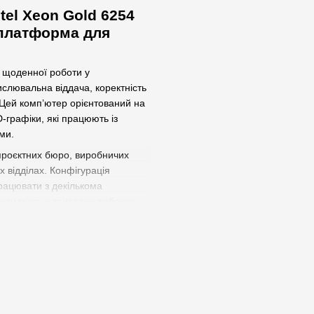
ntel Xeon Gold 6254
 платформа для
ї щоденної роботи у
слювальна віддача, коректність
 Цей комп’ютер орієнтований на
3D-графіки, які працюють із
ми.
 проєктних бюро, виробничих
их відділах. Конфігурація
рацювати з декількома
швидкість у тривалих робочих