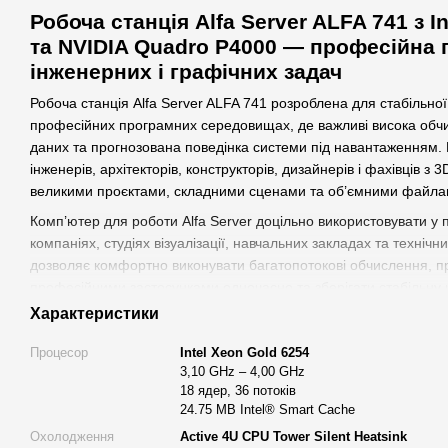
Робоча станція Alfa Server ALFA 741 з I
та NVIDIA Quadro P4000 — професійна
інженерних і графічних задач
Робоча станція Alfa Server ALFA 741 розроблена для стабільно
професійних програмних середовищах, де важливі висока обчи
даних та прогнозована поведінка системи під навантаженням.
інженерів, архітекторів, конструкторів, дизайнерів і фахівців з 
великими проєктами, складними сценами та об’ємними файла
Комп’ютер для роботи Alfa Server доцільно використовувати у
компаніях, студіях візуалізації, навчальних закладах та технічн
дозволяє комфортно виконувати багатопотокові обчислення, п
професійними застосунками одночасно та зберігати стабільну 
сесіях.
Характеристики
Робоча станція підходить для:
Процесор
Intel Xeon Gold 6254
CAD та BIM-проєктування;
3,10 GHz – 4,00 GHz
18 ядер, 36 потоків
3D-моделювання і рендерингу;
24.75 MB Intel® Smart Cache
інженерних розрахунків та симуляцій;
Охолодження
Active 4U CPU Tower Silent Heatsink