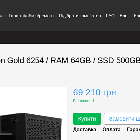
ка
Гарантії/обмін/ремонт
Підібрати комп’ютер
FAQ
Блог
Ко
eon Gold 6254 / RAM 64GB / SSD 500G
69 210 грн
В наявності
Купити
Замовити 
Доставка
Оплата
Гара