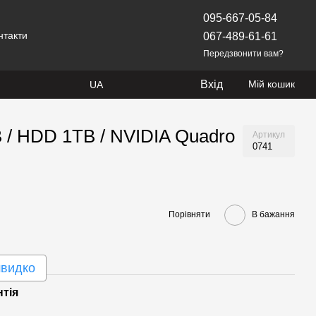
095-667-05-84
нтакти
067-489-61-61
Передзвонити вам?
Вхід
Мій кошик
UA
B / HDD 1TB / NVIDIA Quadro
Артикул
0741
Порівняти
В бажання
швидко
нтія