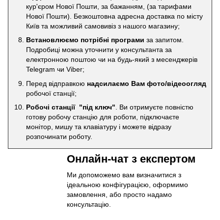
кур'єром Нової Пошти, за бажанням, (за тарифами
Нової Пошти). Безкоштовна адресна доставка по місту
Київ та можливий самовивіз з нашого магазину;
Встановлюємо потрібні програми
за запитом.
Подробиці можна уточнити у консультанта за
електронною поштою чи на будь-який з месенджерів
Telegram чи Viber;
Перед відправкою
надсилаємо Вам фото/відеоогляд
робочої станції;
Робочі станції "під ключ"
. Ви отримуєте повністю
готову робочу станцію для роботи, підключаєте
монітор, мишу та клавіатуру і можете відразу
розпочинати роботу.
Онлайн-чат з експертом
Ми допоможемо вам визначитися з
ідеальною конфігурацією, оформимо
замовлення, або просто надамо
консультацію.