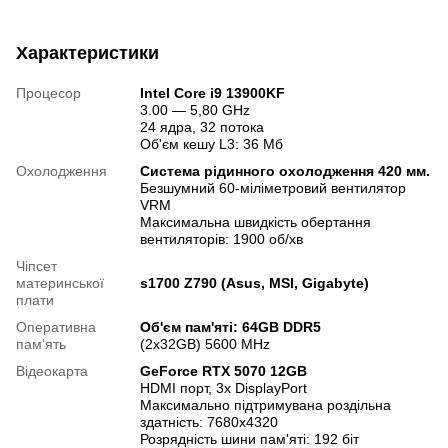
Характеристики
Процесор
Intel Core i9 13900KF
3.00 — 5,80 GHz
24 ядра, 32 потока
Об'єм кешу L3: 36 Мб
Охолодження
Система рідинного охолодження 420 мм.
Безшумний 60-міліметровий вентилятор
VRM
Максимальна швидкість обертання
вентиляторів: 1900 об/хв
Чіпсет
материнської
s1700 Z790 (Asus, MSI, Gigabyte)
плати
Оперативна
Об'єм пам'яті: 64GB DDR5
памʼять
(2x32GB) 5600 MHz
Відеокарта
GeForce RTX 5070 12GB
HDMI порт, 3х DisplayPort
Максимально підтримувана роздільна
здатність: 7680x4320
Розрядність шини пам'яті: 192 біт