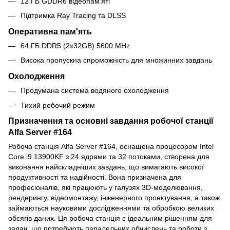
12 ГБ GDDR6 відеопам'яті
Підтримка Ray Tracing та DLSS
Оперативна пам'ять
64 ГБ DDR5 (2x32GB) 5600 MHz
Висока пропускна спроможність для множинних завдань
Охолодження
Продумана система водяного охолодження
Тихий робочий режим
Призначення та основні завдання робочої станції
Alfa Server #164
Робоча станція Alfa Server #164, оснащена процесором Intel
Core i9 13900KF з 24 ядрами та 32 потоками, створена для
виконання найскладніших завдань, що вимагають високої
продуктивності та надійності. Вона призначена для
професіоналів, які працюють у галузях 3D-моделювання,
рендерингу, відеомонтажу, інженерного проектування, а також
займаються науковими дослідженнями та обробкою великих
обсягів даних. Ця робоча станція є ідеальним рішенням для
задач, що потребують паралельних обчислень та роботи з