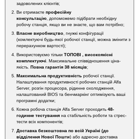
задоволених клієнтів;
Ви отримаєте
професійну
консультацію
, допоможемо підібрати необхідну
робочу станція, якщо ви не знаєте, що вам потрібно;
Власне виробництво
, гнужкі конфігурації
(комлектуючі будь-якої робочої станції, можна змінити з
перерахунком вартості);
Використовуємо тільки
ТОПОВІ , високоякісні
комплектуючі
. Максимальне співвідношення ціна-
якість.
Повна гарантія 38 місяців
;
Максимальна продуктивність
робочої станції.
Налаштування продуктивності робочих станцій Alfa
Server, розгін процесора, рідинне охолодження,
налаштований BIOS та бенчмаркінг оптимізують ваші
програмні додатки;
Кожна робоча станція Alfa Server проходить
48-
годинне тестування
на стабільність роботи та стрес-
тести всіх компонентів;
Доставка безкоштовна по всій Україні
(до
відділення Нової Пошти
) або адресно доставка