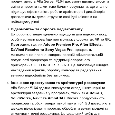
продуктивність Alfa Server #164 дає змогу швидко вносити
зміни в проекти та миттєво бачити результати, що значно
підвищує ефективність роботи архітекторів і дизайнерів,
дозволяючи їм демонструвати свої ідеї клієнтам на
найвищому рівні.
Відеомонтаж та обробка медіаконтенту
Ця робоча станція ідеально підходить для відеомонтажу,
особливо коли мова йде про монтаж у форматах
4K та 8K.
Програми, такі як Adobe Premiere Pro, After Effects,
DaVinci Resolve та Sony Vegas Pro
, працюють
максимально плавно, завдяки високій обчислювальній
потужності процесора та підтримці апаратного
прискорення GEFORCE RTX 5070. Це забезпечує швидке
накладання ефектів, обробку кольору та редагування
великих відеофайлів без затримок.
Інженерне проектування та архітектурні розрахунки
Alfa Server #164 здатна виконувати складні інженерні та
архітектурні завдання у програмах, таких як
AutoCAD,
SolidWorks, Revit та ArchiCAD
. Висока продуктивність
процесора та обсяг оперативної пам’яті 64 GB дозволяють
швидко візуалізувати проекти, обробляти великі моделі та
виконувати точні розрахунки. Це ідеальний вибір для