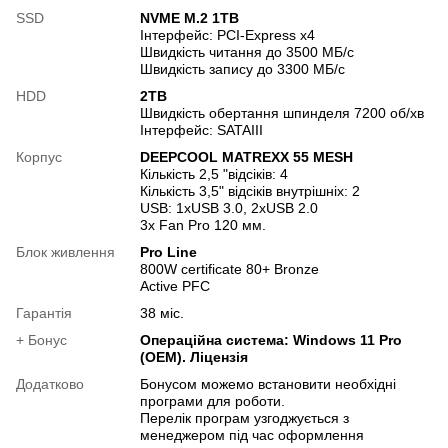
SSD
NVME M.2 1TB
Інтерфейс: PCI-Express x4
Швидкість читання до 3500 МБ/с
Швидкість запису до 3300 МБ/с
HDD
2TB
Швидкість обертання шпинделя 7200 об/хв
Інтерфейс: SATAIII
Корпус
DEEPCOOL MATREXX 55 MESH
Кількість 2,5 "відсіків: 4
Кількість 3,5" відсіків внутрішніх: 2
USB: 1хUSB 3.0, 2хUSB 2.0
3х Fan Pro 120 мм.
Блок живлення
Pro Line
800W certificate 80+ Bronze
Active PFC
Гарантія
38 міс.
+ Бонус
Операційна система: Windows 11 Pro
(OEM). Ліцензія
Додатково
Бонусом можемо встановити необхідні
програми для роботи.
Перелік програм узгоджується з
менеджером під час оформлення