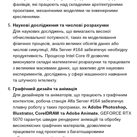
фахівців, які працюють над складними архітектурними
проєктами, механічними моделями чи інженерними
кресленнями.
Наукові дослідження та числові розрахунки
Для наукових досліджень, що вимагають високої
обчислювальної потужності, таких як моделювання
фізичних процесів, аналіз великих обсягів даних або
числові симуляції, Alfa Server #164 забезпечує необхідну
продуктивність. Процесор Intel Core i9 дозволяє
виконувати складні математичні розрахунки та працювати
з великими масивами даних, що важливо для наукових
експериментів, досліджень у сфері машинного навчання
та штучного інтелекту.
Графічний дизайн та анімація
Для дизайнерів та аніматорів, що працюють з графічним
контентом, робоча станція Alfa Server #164 забезпечує
плавну роботу у таких програмах, як
Adobe Photoshop,
Illustrator, CorelDRAW та Adobe Animate.
GEFORCE RTX
5070 гарантує швидке рендеринг анімацій та обробку
високоякісних графічних матеріалів, дозволяючи
працювати над проєктами з багатошаровими