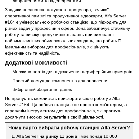
зображеннями та відеоефектами.
Завдяки поєднанню потужного процесора, великої
оперативної пам’яті та продуктивної відеокарти, Alfa Server
#164 є універсальною робочою станцією, що підходить для
різних задач у професійній сфері. Вона забезпечує стабільну
роботу та високу продуктивність навіть при виконанні
найвимогливіших обчислювальних завдань, що робить її
ідеальним вибором для професіоналів, які цінують
ефективність та надійність.
Додаткові можливості
Множина портів для підключення периферійних пристроїв
Простий доступ до компонентів для оновлення
Вибір опцій зберігання даних
Не пропустіть можливість прискорити свою роботу з Alfa-
Server #164. Ця робоча станція є не просто комп'ютером, а
справжнім інструментом для професіоналів, які прагнуть
досягнути високих результатів в своїй діяльності.
Чому варто вибрати робочу станцію Alfa Server?
Alfa Server
на ринку 11 років
і має понад 10 000