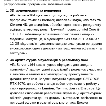
ресурсоємним програмним забезпеченням.
3D-моделювання та рендеринг
Alfa Server #164 ідеально підходить для роботи в
програмах, таких як
Blender, Autodesk Maya, 3ds Max та
Cinema 4D
, де швидкість обробки сцен і якість рендерингу
відіграють ключову роль. Потужний процесор Intel Core i9
13900KF забезпечує ефективне обчислення складних
моделей і симуляцій, а відеокарта GEFORCE RTX 5070 з
12 GB відеопам'яті дозволяє швидко виконувати рендеринг
високоякісних сцен з детальними графічними ефектами та
текстурами.
3D архітектурна візуалізація в реальному часі
Alfa Server #164 також чудово підходить для завдань
тривимірної архітектурної візуалізації в реальному часі, яка
є важливим етапом в архітектурному проектуванні та
дизайні інтер'єрів. Завдяки потужній відеокарті GEFORCE
RTX 5070, ця робоча станція забезпечує плавну роботу у
таких програмах, як
Lumion, Twinmotion та Enscape.
Це
дозволяє створювати реалістичні візуалізації архітектурних
об'єктів, додаючи до них детальні матеріали, освітлення та
природні ефекти в режимі реального часу. Висока