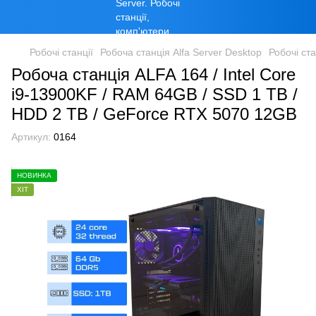
Робочі станції
Робоча станція Alfa Server Desktop
Робочі ста
Робоча станція ALFA 164 / Intel Core
i9-13900KF / RAM 64GB / SSD 1 TB /
HDD 2 TB / GeForce RTX 5070 12GB
Артикул:
0164
НОВИНКА
ХІТ