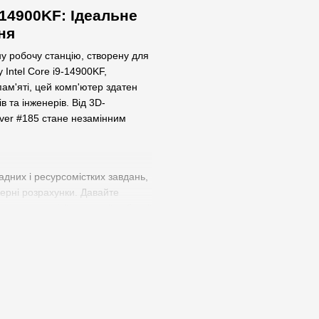
9-14900KF: Ідеальне
ня
ну робочу станцію, створену для
Intel Core i9-14900KF,
ам'яті, цей комп'ютер здатен
 та інженерів. Від 3D-
ver #185 стане незамінним
адних і ресурсомістких завдань,
ерні розрахунки. Давайте
ористання цієї потужної робочої
e i9-14900KF з 24 ядрами та 32
Server #185 ідеально підходить
ema 4D. Ці додатки можуть
та плавний робочий процес, що