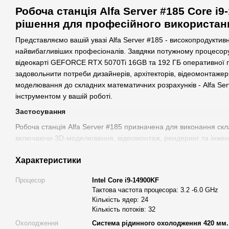
Робоча станція Alfa Server #185 Core i
рішення для професійного використан
Представляємо вашій увазі Alfa Server #185 - високопродуктив
найвибагливіших професіоналів. Завдяки потужному процесору 
відеокарті GEFORCE RTX 5070Ti 16GB та 192 ГБ оперативної п
задовольнити потреби дизайнерів, архітекторів, відеомонтажерів
моделювання до складних математичних розрахунків - Alfa Ser
інструментом у вашій роботі.
Застосування
Робоча станція Alfa Server #185 призначена для виконання скл
включаючи 3D-моделювання, відеомонтаж, рендеринг та інжен
розглянемо, які конкретні програми найбільше виграють від вик
Характеристики
станції.
3D-моделювання та рендеринг:
Завдяки процесору Intel Cor
Процесор
Intel Core i9-14900KF
потоками, а також відеокарті GEFORCE RTX 5070Ti 16GB, Alfa 
Тактова частота процесора: 3.2 -6.0 GHz
для програм, таких як Autodesk Maya, Blender, 3ds Max та Cin
Кількість ядер: 24
Кількість потоків: 32
використовувати всі ресурси системи, забезпечуючи швидкий 
особливо важливо при рендерингу складних сцен.
Охолодження
Система рідинного охолодження 420 мм.