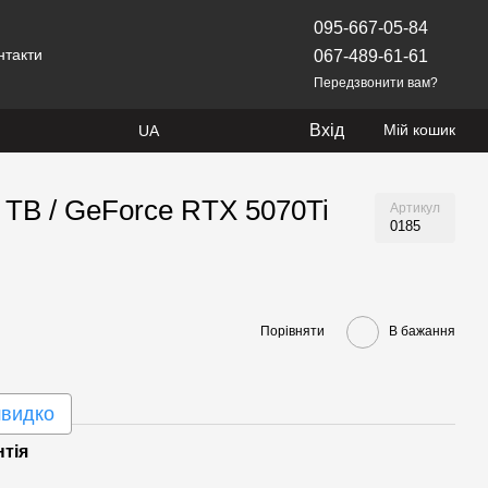
095-667-05-84
нтакти
067-489-61-61
Передзвонити вам?
Вхід
Мій кошик
UA
4 TB / GeForce RTX 5070Ti
Артикул
0185
Порівняти
В бажання
швидко
нтія