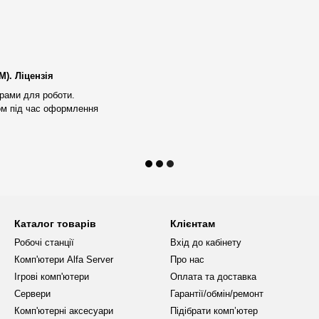
 даних.
 лише стильно виглядає, але й
ення Pro Line 1000W з
 ефективність живлення.
). Ліцензія
адійності вашого обладнання.
рами для роботи.
ом під час оформлення
учасній відеокарті, Alfa Server
льною ефективністю.
ане охолодження забезпечують
 накопичувачі дозволяють
и.
Каталог товарів
Клієнтам
Робочі станції
Вхід до кабінету
нкціональний, але й естетично
Комп'ютери Alfa Server
Про нас
вигляду.
Ігрові комп'ютери
Оплата та доставка
я надають додаткову впевненість
Сервери
Гарантії/обмін/ремонт
Комп'ютерні аксесуари
Підібрати комп’ютер