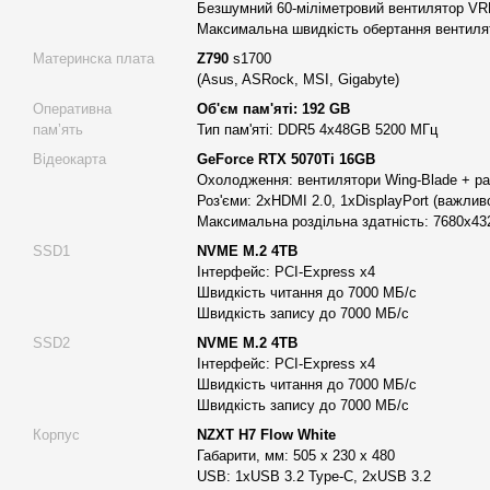
Безшумний 60-міліметровий вентилятор V
Відеомонтаж:
Робота з відео високої роздільної здатності (4K 
Максимальна швидкість обертання вентилят
ефективнішою завдяки великій кількості оперативної пам'яті 
Материнска плата
Z790
s1700
накопичувачам Kingston FURY Renegade PCIe 4.0. Програми, та
(Asus, ASRock, MSI, Gigabyte)
DaVinci Resolve та Final Cut Pro, працюватимуть максимально
Оперативна
Об'єм пам'яті: 192 GB
редагування в реальному часі та швидке виведення готових про
памʼять
Тип пам'яті: DDR5 4x48GB 5200 МГц
Проектування та математичні розрахунки:
Інженери та науко
Відеокарта
GeForce RTX 5070Ti 16GB
надзвичайно корисним для програм, таких як AutoCAD, SolidW
Охолодження: вентилятори Wing-Blade + ра
продуктивність процесора та велика кількість оперативної пам
Роз'єми: 2хHDMI 2.0, 1хDisplayPort (важли
обробляти складні моделі та виконувати масштабні симуляції б
Максимальна роздільна здатність: 7680x43
Опис основних характеристик
SSD1
NVME M.2 4TB
Інтерфейс: PCI-Express x4
Alfa Server #185 оснащений наступними ключовими компонен
Швидкість читання до 7000 МБ/с
Швидкість запису до 7000 МБ/с
Процесор:
Intel Core i9-14900KF з 24 ядрами та 32 потока
ГГц, забезпечує надзвичайну обчислювальну потужність.
SSD2
NVME M.2 4TB
Інтерфейс: PCI-Express x4
Відеокарта:
GEFORCE RTX 5070Ti 16GB гарантує високу пр
Швидкість читання до 7000 МБ/с
задачах, підтримку трасування променів у реальному часі т
Швидкість запису до 7000 МБ/с
Оперативна пам'ять:
192 ГБ DDR5 забезпечує плавну роб
Корпус
NZXT H7 Flow White
Габарити, мм: 505 x 230 x 480
та багатозадачність на найвищому рівні.
USB: 1хUSB 3.2 Type-C, 2хUSB 3.2
Накопичувачі:
Два NVME M.2 4TB SSD диски забезпечують