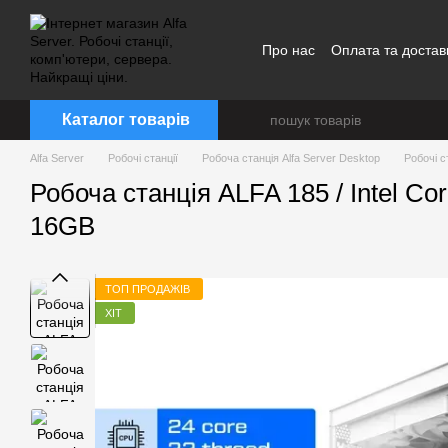
Перейти до основного контенту
Про нас
Оплата та достав
Каталог товарів
Alfa Server
Робочі станції
Робоча станція Alfa Server Desktop
Робочі ст
Робоча станція ALFA 185 / Intel C
16GB
ТОП ПРОДАЖІВ
ХІТ