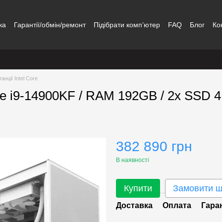
ка
Гарантії/обмін/ремонт
Підібрати комп’ютер
FAQ
Блог
Ко
анції Intel Core
ore i9-14900KF / RAM 192GB / 2x SSD 
382 890 грн
В наявності
Купити
Замовити 
Доставка
Оплата
Гара