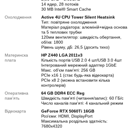
14 ядер, 28 потоків
30 MB Intel® Smart Cache
Охолодження
Active 4U CPU Tower Silent Heatsink
Тип: повітряне охолодження
Матеріал радіатора: алюміній+мідна основа
та 5 теплових трубки
120мм вентилятор: швидкість обертання,
об/хв: 1800
Рівень шуму, дБ: 26,5 (досить тихо)
Материнска
HP Z440 LGA 2011v3
плата
Кількість портів USB 2.0 4 шт/USB 3.0 4шт
Інтегрований мережний адаптер 1GbE
Макс. об'єм пам'яті: 256 GB
PCIe x16 1 (стає будь-яка відеокарта)
PCIe x8 2 (можна встановити кілька
контролерів)
Оперативна
64 GB DDR4 ECC Reg
памʼять
Швидкість пам'яті (читання/запис): 60 ГБ/с
Число каналів пам'яті: 4 канальний режим
Відеокарта
GeForce RTX 5060Ti 16GB
Роз'єми: HDMI, DisplayPort
Максимальна роздільна здатність:
7680х4320