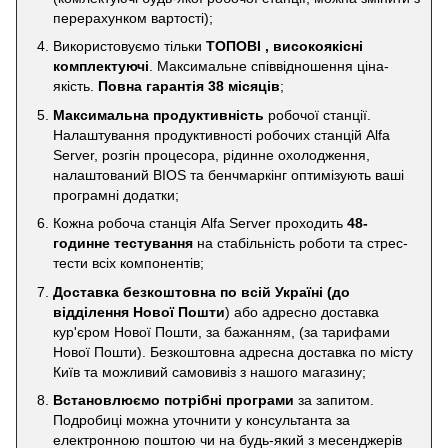
перерахунком вартості);
Використовуємо тільки
ТОПОВІ , високоякісні
комплектуючі
. Максимальне співвідношення ціна-
якість.
Повна гарантія 38 місяців
;
Максимальна продуктивність
робочої станції.
Налаштування продуктивності робочих станцій Alfa
Server, розгін процесора, рідинне охолодження,
налаштований BIOS та бенчмаркінг оптимізують ваші
програмні додатки;
Кожна робоча станція Alfa Server проходить
48-
годинне тестування
на стабільність роботи та стрес-
тести всіх компонентів;
Доставка безкоштовна по всій Україні
(до
відділення Нової Пошти
) або адресно доставка
кур'єром Нової Пошти, за бажанням, (за тарифами
Нової Пошти). Безкоштовна адресна доставка по місту
Київ та можливий самовивіз з нашого магазину;
Встановлюємо потрібні програми
за запитом.
Подробиці можна уточнити у консультанта за
електронною поштою чи на будь-який з месенджерів