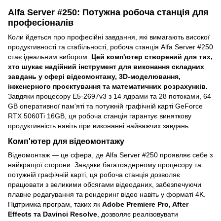
Alfa Server #250: Потужна робоча станція для
професіоналів
Коли йдеться про професійні завдання, які вимагають високої
продуктивності та стабільності, робоча станція Alfa Server #250
стає ідеальним вибором.
Цей комп'ютер створений для тих,
хто шукає надійний інструмент для виконання складних
завдань у сфері відеомонтажу, 3D-моделювання,
інженерного проєктування та математичних розрахунків.
Завдяки процесору E5-2697v3 з 14 ядрами та 28 потоками, 64
GB оперативної пам'яті та потужній графічній карті GeForce
RTX 5060Ti 16GB, ця робоча станція гарантує виняткову
продуктивність навіть при виконанні найважчих завдань.
Комп'ютер для відеомонтажу
Відеомонтаж — це сфера, де Alfa Server #250 проявляє себе з
найкращої сторони. Завдяки багатоядерному процесору та
потужній графічній карті, ця робоча станція дозволяє
працювати з великими обсягами відеоданих, забезпечуючи
плавне редагування та рендеринг відео навіть у форматі 4K.
Підтримка програм, таких як
Adobe Premiere Pro, After
Effects та Davinci Resolve
, дозволяє реалізовувати