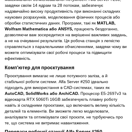
завдяки своїм 14 ядрам та 28 потокам, забезпечує
надзвичайно високу продуктивність при виконанні складних
наукових розрахунків, моделювання фізичних процесів або
обробки статистичних даних. Програми, такі як
MATLAB,
Wolfram Mathematica або ANSYS,
працюють бездоганно,
дозволяючи вам зосередитися на вирішенні важливих завдань,
а не на очікуванні результатів. Ця робоча станція з легкістю
справляється з паралельними обчисленнями, завдяки чому ви
можете оптимізувати свої робочі процеси та підвищити
ефективність.
Комп'ютер для проєктування
Проєктування вимагає не лише потужного заліза, а й
стабільної роботи системи. Alfa Server #250 ідеально
підходить для використання в CAD-системах, таких як
AutoCAD, SolidWorks або ArchiCAD.
Процесор E5-2697v3 та
відеокарта RTX 5060Ti 16GB забезпечують плавну роботу
навіть зі складними проєктами, що включають велику кількість
деталей та елементів. Ви зможете легко моделювати,
аналізувати та оптимізувати свої проєкти, не турбуючись про
те, що система не витримає навантаження.
Переваги робочої станції Alfa Server #250