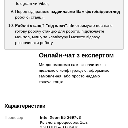
Telegram чи Viber;
Перед відправкою
надсилаємо Вам фото/відеоогляд
робочої станції;
Робочі станції "під ключ"
. Ви отримуєте повністю
готову робочу станцію для роботи, підключаєте
монітор, мишу та клавіатуру і можете відразу
розпочинати роботу.
Онлайн-чат з експертом
Ми допоможемо вам визначитися з
ідеальною конфігурацією, оформимо
замовлення, або просто надамо
консультацію.
Характеристики
Процесор
Intel Xeon E5-2697v3
Кількість процесорів: 1шт.
2,90 GHz – 3.60GHz