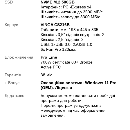
SSD
NVME M.2 500GB
Інтерфейс: PCI-Express x4
Швидкість читання до 3500 МБ/с
Швидкість запису до 3300 МБ/с
Корпус
VINGA CS216B
Габарити, мм: 193 x 445 x 335
Кількість 3,5" відсіків внутрішніх: 2
Кількість 2,5 "відсіків: 2
USB: 1хUSB 3.0, 2хUSB 1.0
6х Fan Pro 120мм.
Блок живлення
Pro Line
700W certificate 80+ Bronze
Active PFC
Гарантія
38 міс.
+ Бонус
Операційна система: Windows 11 Pro
(OEM). Ліцензія
Додатково
Бонусом можемо встановити необхідні
програми для роботи.
Перелік програм узгоджується з
менеджером під час оформлення
замовлення.