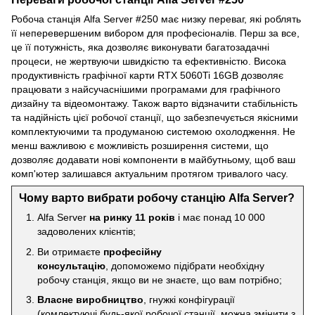
Робоча станція Alfa Server #250 має низку переваг, які роблять
її неперевершеним вибором для професіоналів. Перш за все,
це її потужність, яка дозволяє виконувати багатозадачні
процеси, не жертвуючи швидкістю та ефективністю. Висока
продуктивність графічної карти RTX 5060Ti 16GB дозволяє
працювати з найсучаснішими програмами для графічного
дизайну та відеомонтажу. Також варто відзначити стабільність
та надійність цієї робочої станції, що забезпечується якісними
комплектуючими та продуманою системою охолодження. Не
менш важливою є можливість розширення системи, що
дозволяє додавати нові компоненти в майбутньому, щоб ваш
комп'ютер залишався актуальним протягом тривалого часу.
Чому варто вибрати робочу станцію Alfa Server?
Alfa Server
на ринку 11 років
і має понад 10 000
задоволених клієнтів;
Ви отримаєте
професійну
консультацію
, допоможемо підібрати необхідну
робочу станція, якщо ви не знаєте, що вам потрібно;
Власне виробництво
, гнужкі конфігурації
(комлектуючі будь-якої робочої станції, можна змінити з