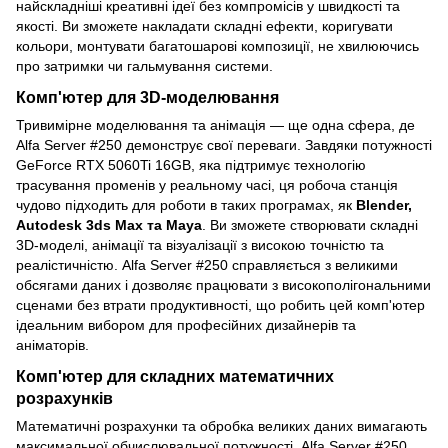
найскладніші креативні ідеї без компромісів у швидкості та
якості. Ви зможете накладати складні ефекти, коригувати
кольори, монтувати багатошарові композиції, не хвилюючись
про затримки чи гальмування системи.
Комп'ютер для 3D-моделювання
Тривимірне моделювання та анімація — ще одна сфера, де
Alfa Server #250 демонструє свої переваги. Завдяки потужності
GeForce RTX 5060Ti 16GB, яка підтримує технологію
трасування променів у реальному часі, ця робоча станція
чудово підходить для роботи в таких програмах, як
Blender,
Autodesk 3ds Max та Maya
. Ви зможете створювати складні
3D-моделі, анімації та візуалізації з високою точністю та
реалістичністю. Alfa Server #250 справляється з великими
обсягами даних і дозволяє працювати з високополігональними
сценами без втрати продуктивності, що робить цей комп'ютер
ідеальним вибором для професійних дизайнерів та
аніматорів.
Комп'ютер для складних математичних
розрахунків
Математичні розрахунки та обробка великих даних вимагають
максимальної обчислювальної потужності. Alfa Server #250,