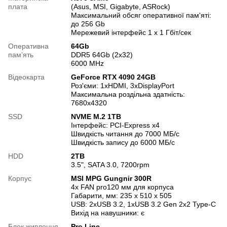
плата
(Asus, MSI, Gigabyte, ASRock)
Максимальний обсяг оперативної пам'яті:
до 256 Gb
Мережевий інтерфейс 1 х 1 Гбіт/сек
Оперативна
64Gb
памʼять
DDR5 64Gb (2x32)
6000 MHz
Відеокарта
GeForce RTX 4090 24GB
Роз'єми: 1xHDMI, 3хDisplayPort
Максимальна роздільна здатність:
7680х4320
SSD
NVME M.2 1TB
Інтерфейс: PCI-Express x4
Швидкість читання до 7000 МБ/с
Швидкість запису до 6000 МБ/с
HDD
2TB
3.5", SATA 3.0, 7200rpm
Корпус
MSI MPG Gungnir 300R
4x FAN pro120 мм для корпуса
Габарити, мм: 235 x 510 x 505
USB: 2xUSB 3.2, 1xUSB 3.2 Gen 2x2 Type-C
Вихід на навушники: є
Блок живлення
Pro Line