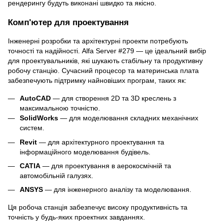
рендерингу будуть виконані швидко та якісно.
Комп'ютер для проектування
Інженерні розробки та архітектурні проекти потребують
точності та надійності. Alfa Server #279 — це ідеальний вибір
для проектувальників, які шукають стабільну та продуктивну
робочу станцію. Сучасний процесор та материнська плата
забезпечують підтримку найновіших програм, таких як:
AutoCAD
— для створення 2D та 3D креслень з
максимальною точністю.
SolidWorks
— для моделювання складних механічних
систем.
Revit
— для архітектурного проектування та
інформаційного моделювання будівель.
CATIA
— для проектування в аерокосмічній та
автомобільній галузях.
ANSYS
— для інженерного аналізу та моделювання.
Ця робоча станція забезпечує високу продуктивність та
точність у будь-яких проектних завданнях.