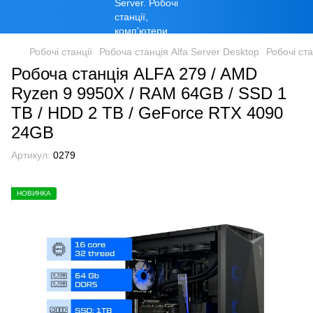
Робочі станції
Робоча станція Alfa Server Desktop
Робочі ст
Робоча станція ALFA 279 / AMD
Ryzen 9 9950X / RAM 64GB / SSD 1
TB / HDD 2 TB / GeForce RTX 4090
24GB
Артикул:
0279
НОВИНКА