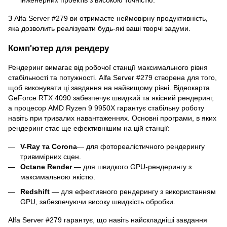
З Alfa Server #279 ви отримаєте неймовірну продуктивність,
яка дозволить реалізувати будь-які ваші творчі задуми.
Комп'ютер для рендеру
Рендеринг вимагає від робочої станції максимального рівня
стабільності та потужності. Alfa Server #279 створена для того,
щоб виконувати ці завдання на найвищому рівні. Відеокарта
GeForce RTX 4090 забезпечує швидкий та якісний рендеринг,
а процесор AMD Ryzen 9 9950X гарантує стабільну роботу
навіть при тривалих навантаженнях. Основні програми, в яких
рендеринг стає ще ефективнішим на цій станції:
V-Ray
та Corona
— для фотореалістичного рендерингу
тривимірних сцен.
Octane Render
— для швидкого GPU-рендерингу з
максимальною якістю.
Redshift
— для ефективного рендерингу з використанням
GPU, забезпечуючи високу швидкість обробки.
Alfa Server #279 гарантує, що навіть найскладніші завдання