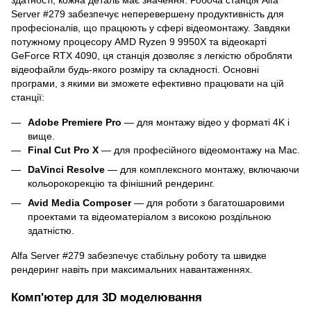
Server #279 забезпечує неперевершену продуктивність для
професіоналів, що працюють у сфері відеомонтажу. Завдяки
потужному процесору AMD Ryzen 9 9950X та відеокарті
GeForce RTX 4090, ця станція дозволяє з легкістю обробляти
відеофайли будь-якого розміру та складності. Основні
програми, з якими ви зможете ефективно працювати на цій
станції:
Adobe Premiere Pro
— для монтажу відео у форматі 4K і
вище.
Final Cut Pro X
— для професійного відеомонтажу на Mac.
DaVinci Resolve
— для комплексного монтажу, включаючи
кольорокорекцію та фінішний рендеринг.
Avid Media Composer
— для роботи з багатошаровими
проектами та відеоматеріалом з високою роздільною
здатністю.
Alfa Server #279 забезпечує стабільну роботу та швидке
рендеринг навіть при максимальних навантаженнях.
Комп'ютер для 3D моделювання