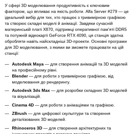
У сфері 3D моделювання продуктивність є ключовим
фактором, що впливає на якість роботи. Alfa Server #279 — це
ідеальний вибір для тих, хто працює з тривимірною графікою
та створює складні моделі й анімації. Завдяки сучасній
материнській платі X870, підтримці оперативної пам'яті DDR5
та потужній відеокарті GeForce RTX 4090, ця станція здатна
обробляти навіть найскладніші 3D-проекти. Основні програми
для 3D моделювання, з якими ви зможете працювати на цій
станції:
Autodesk Maya
— для створення анімацій та 3D моделей
на професійному рівні.
Blender
— для роботи з тривимірною графікою, від
моделювання до рендерингу.
Autodesk 3ds Max
— для розробки складних 3D моделей
та візуалізацій.
Cinema 4D
— для роботи з анімаціями та графікою.
ZBrush
— для цифрової скульптури та створення
деталізованих 3D моделей.
Rhinoceros 3D
— для створення архітектурних та
інженерних проектів з високою точністю.