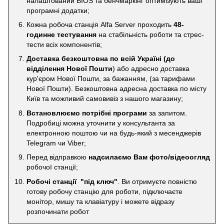
налаштований BIOS та бенчмаркінг оптимізують ваші
програмні додатки;
Кожна робоча станція Alfa Server проходить
48-
годинне тестування
на стабільність роботи та стрес-
тести всіх компонентів;
Доставка безкоштовна по всій Україні
(до
відділення Нової Пошти
) або адресно доставка
кур'єром Нової Пошти, за бажанням, (за тарифами
Нової Пошти). Безкоштовна адресна доставка по місту
Київ та можливий самовивіз з нашого магазину;
Встановлюємо потрібні програми
за запитом.
Подробиці можна уточнити у консультанта за
електронною поштою чи на будь-який з месенджерів
Telegram чи Viber;
Перед відправкою
надсилаємо Вам фото/відеоогляд
робочої станції;
Робочі станції "під ключ"
. Ви отримуєте повністю
готову робочу станцію для роботи, підключаєте
монітор, мишу та клавіатуру і можете відразу
розпочинати робот