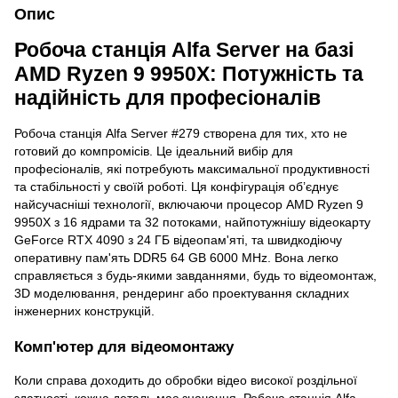
Опис
Робоча станція Аlfa Server на базі
AMD Ryzen 9 9950X: Потужність та
надійність для професіоналів
Робоча станція Alfa Server #279 створена для тих, хто не
готовий до компромісів. Це ідеальний вибір для
професіоналів, які потребують максимальної продуктивності
та стабільності у своїй роботі. Ця конфігурація об’єднує
найсучасніші технології, включаючи процесор AMD Ryzen 9
9950X з 16 ядрами та 32 потоками, найпотужнішу відеокарту
GeForce RTX 4090 з 24 ГБ відеопам'яті, та швидкодіючу
оперативну пам'ять DDR5 64 GB 6000 MHz. Вона легко
справляється з будь-якими завданнями, будь то відеомонтаж,
3D моделювання, рендеринг або проектування складних
інженерних конструкцій.
Комп'ютер для відеомонтажу
Коли справа доходить до обробки відео високої роздільної
здатності, кожна деталь має значення. Робоча станція Alfa