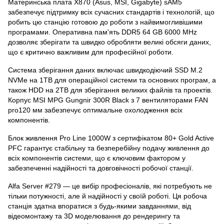
Материнська плата X870 (Asus, MSI, Gigabyte) sAM5
забезпечує підтримку всіх сучасних стандартів і технологій, що
робить цю станцію готовою до роботи з найвимогливішими
програмами. Оперативна пам'ять DDR5 64 GB 6000 MHz
дозволяє зберігати та швидко обробляти великі обсяги даних,
що є критично важливим для професійної роботи.
Система зберігання даних включає швидкодіючий SSD M.2
NVMe на 1TB для операційної системи та основних програм, а
також HDD на 2TB для зберігання великих файлів та проектів.
Корпус MSI MPG Gungnir 300R Black з 7 вентиляторами FAN
pro120 мм забезпечує оптимальне охолодження всіх
компонентів.
Блок живлення Pro Line 1000W з сертифікатом 80+ Gold Active
PFC гарантує стабільну та безперебійну подачу живлення до
всіх компонентів системи, що є ключовим фактором у
забезпеченні надійності та довговічності робочої станції.
Alfa Server #279 — це вибір професіоналів, які потребують не
тільки потужності, але й надійності у своїй роботі. Ця робоча
станція здатна впоратися з будь-якими завданнями, від
відеомонтажу та 3D моделювання до рендерингу та