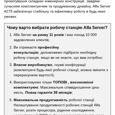
проектування складних інженерних конструкцій. Завдяки
сучасним комплектуючим та продуманому дизайну, Alfa Server
#279 забезпечує стабільну та ефективну роботу в будь-яких
умовах.
Чому варто вибрати робочу станцію Alfa Server?
Alfa Server
на ринку 11 років
і має понад 10 000
задоволених клієнтів;
Ви отримаєте
професійну
консультацію
, допоможемо підібрати необхідну
робочу станція, якщо ви не знаєте, що вам потрібно;
Власне виробництво
, гнужкі конфігурації
(комлектуючі будь-якої робочої станції, можна змінити з
перерахунком вартості);
Використовуємо тільки
ТОПОВІ , високоякісні
комплектуючі
. Максимальне співвідношення ціна-
якість.
Повна гарантія 38 місяців
;
Максимальна продуктивність
робочої станції.
Налаштування продуктивності робочих станцій Alfa
Server, розгін процесора, рідинне охолодження,