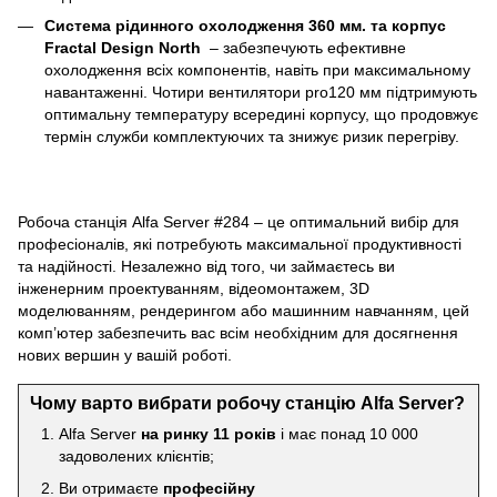
Система рідинного охолодження 360 мм. та корпус
Fractal Design North
– забезпечують ефективне
охолодження всіх компонентів, навіть при максимальному
навантаженні. Чотири вентилятори pro120 мм підтримують
оптимальну температуру всередині корпусу, що продовжує
термін служби комплектуючих та знижує ризик перегріву.
Робоча станція Alfa Server #284 – це оптимальний вибір для
професіоналів, які потребують максимальної продуктивності
та надійності. Незалежно від того, чи займаєтесь ви
інженерним проектуванням, відеомонтажем, 3D
моделюванням, рендерингом або машинним навчанням, цей
комп’ютер забезпечить вас всім необхідним для досягнення
нових вершин у вашій роботі.
Чому варто вибрати робочу станцію Alfa Server?
Alfa Server
на ринку 11 років
і має понад 10 000
задоволених клієнтів;
Ви отримаєте
професійну