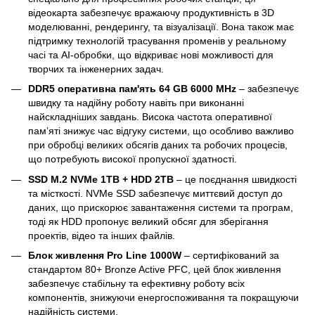
відеокарта забезпечує вражаючу продуктивність в 3D
моделюванні, рендерингу, та візуалізації. Вона також має
підтримку технологій трасування променів у реальному
часі та AI-обробки, що відкриває нові можливості для
творчих та інженерних задач.
DDR5 оперативна пам'ять 64 GB 6000 MHz
– забезпечує
швидку та надійну роботу навіть при виконанні
найскладніших завдань. Висока частота оперативної
пам’яті знижує час відгуку системи, що особливо важливо
при обробці великих обсягів даних та робочих процесів,
що потребують високої пропускної здатності.
SSD M.2 NVMe 1TB + HDD 2TB
– це поєднання швидкості
та місткості. NVMe SSD забезпечує миттєвий доступ до
даних, що прискорює завантаження системи та програм,
тоді як HDD пропонує великий обсяг для зберігання
проектів, відео та інших файлів.
Блок живлення Pro Line 1000W
– сертифікований за
стандартом 80+ Bronze Active PFC, цей блок живлення
забезпечує стабільну та ефективну роботу всіх
компонентів, знижуючи енергоспоживання та покращуючи
надійність системи.