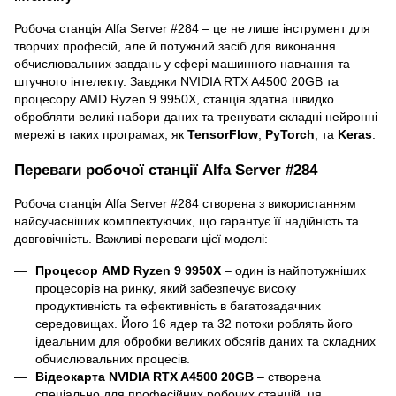
Робоча станція Alfa Server #284 – це не лише інструмент для
творчих професій, але й потужний засіб для виконання
обчислювальних завдань у сфері машинного навчання та
штучного інтелекту. Завдяки NVIDIA RTX A4500 20GB та
процесору AMD Ryzen 9 9950X, станція здатна швидко
обробляти великі набори даних та тренувати складні нейронні
мережі в таких програмах, як
TensorFlow
,
PyTorch
, та
Keras
.
Переваги робочої станції Alfa Server #284
Робоча станція Alfa Server #284 створена з використанням
найсучасніших комплектуючих, що гарантує її надійність та
довговічність. Важливі переваги цієї моделі:
Процесор AMD Ryzen 9 9950X
– один із найпотужніших
процесорів на ринку, який забезпечує високу
продуктивність та ефективність в багатозадачних
середовищах. Його 16 ядер та 32 потоки роблять його
ідеальним для обробки великих обсягів даних та складних
обчислювальних процесів.
Відеокарта NVIDIA RTX A4500 20GB
– створена
спеціально для професійних робочих станцій, ця