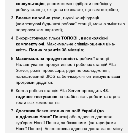
консультацію
, допоможемо підібрати необхідну
робочу станція, якщо ви не знаєте, що вам потрібно;
Власне виробництво
, гнужкі конфігурації
(комлектуючі будь-якої робочої станції, можна змінити з
перерахунком вартості);
Використовуємо тільки
ТОПОВІ , високоякісні
комплектуючі
. Максимальне співвідношення ціна-
якість.
Повна гарантія 38 місяців
;
Максимальна продуктивність
робочої станції.
Налаштування продуктивності робочих станцій Alfa
Server, розгін процесора, рідинне охолодження,
налаштований BIOS та бенчмаркінг оптимізують ваші
програмні додатки;
Кожна робоча станція Alfa Server проходить
48-
годинне тестування
на стабільність роботи та стрес-
тести всіх компонентів;
Доставка безкоштовна по всій Україні
(до
відділення Нової Пошти
) або адресно доставка
кур'єром Нової Пошти, за бажанням, (за тарифами
Нової Пошти). Безкоштовна адресна доставка по місту