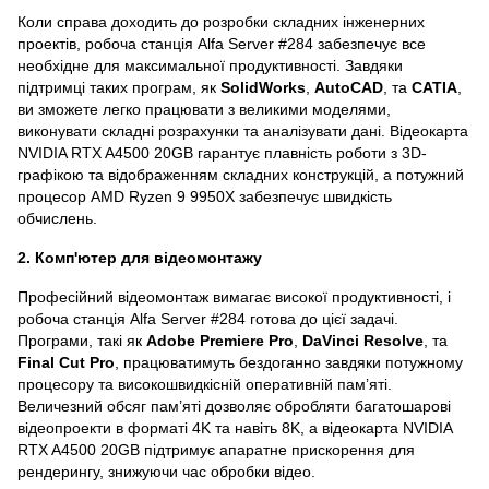
Коли справа доходить до розробки складних інженерних
проектів, робоча станція Alfa Server #284 забезпечує все
необхідне для максимальної продуктивності. Завдяки
підтримці таких програм, як
SolidWorks
,
AutoCAD
, та
CATIA
,
ви зможете легко працювати з великими моделями,
виконувати складні розрахунки та аналізувати дані. Відеокарта
NVIDIA RTX A4500 20GB гарантує плавність роботи з 3D-
графікою та відображенням складних конструкцій, а потужний
процесор AMD Ryzen 9 9950X забезпечує швидкість
обчислень.
2. Комп'ютер для відеомонтажу
Професійний відеомонтаж вимагає високої продуктивності, і
робоча станція Alfa Server #284 готова до цієї задачі.
Програми, такі як
Adobe Premiere Pro
,
DaVinci Resolve
, та
Final Cut Pro
, працюватимуть бездоганно завдяки потужному
процесору та високошвидкісній оперативній пам’яті.
Величезний обсяг пам’яті дозволяє обробляти багатошарові
відеопроекти в форматі 4K та навіть 8K, а відеокарта NVIDIA
RTX A4500 20GB підтримує апаратне прискорення для
рендерингу, знижуючи час обробки відео.