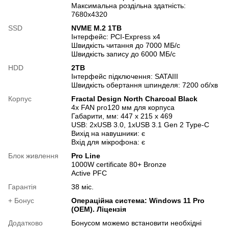
Максимальна роздільна здатність:
7680x4320
SSD
NVME M.2 1TB
Інтерфейс: PCI-Express x4
Швидкість читання до 7000 МБ/с
Швидкість запису до 6000 МБ/с
HDD
2TB
Інтерфейс підключення: SATAIII
Швидкість обертання шпинделя: 7200 об/хв
Корпус
Fractal Design North Charcoal Black
4x FAN pro120 мм для корпуса
Габарити, мм: 447 x 215 x 469
USB: 2хUSB 3.0, 1хUSB 3.1 Gen 2 Type-C
Вихід на навушники: є
Вхід для мікрофона: є
Блок живлення
Pro Line
1000W certificate 80+ Bronze
Active PFC
Гарантія
38 міс.
+ Бонус
Операційна система: Windows 11 Pro
(OEM). Ліцензія
Додатково
Бонусом можемо встановити необхідні