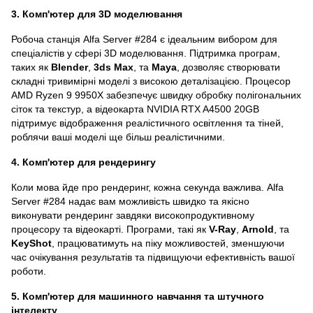
3. Комп'ютер для 3D моделювання
Робоча станція Alfa Server #284 є ідеальним вибором для
спеціалістів у сфері 3D моделювання. Підтримка програм,
таких як
Blender
,
3ds Max
, та
Maya
, дозволяє створювати
складні тривимірні моделі з високою деталізацією. Процесор
AMD Ryzen 9 9950X забезпечує швидку обробку полігональних
сіток та текстур, а відеокарта NVIDIA RTX A4500 20GB
підтримує відображення реалістичного освітлення та тіней,
роблячи ваші моделі ще більш реалістичними.
4. Комп'ютер для рендерингу
Коли мова йде про рендеринг, кожна секунда важлива. Alfa
Server #284 надає вам можливість швидко та якісно
виконувати рендеринг завдяки високопродуктивному
процесору та відеокарті. Програми, такі як
V-Ray
,
Arnold
, та
KeyShot
, працюватимуть на піку можливостей, зменшуючи
час очікування результатів та підвищуючи ефективність вашої
роботи.
5. Комп'ютер для машинного навчання та штучного
інтелекту