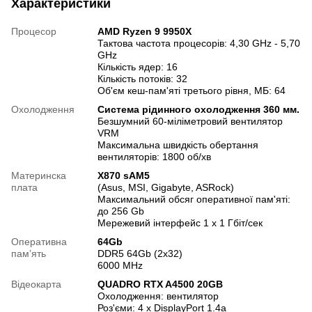
Характеристики
Процесор
AMD Ryzen 9 9950X
Тактова частота процесорів: 4,30 GHz - 5,70
GHz
Кількість ядер: 16
Кількість потоків: 32
Об'єм кеш-пам'яті третього рівня, МБ: 64
Охолодження
Система рідинного охолодження 360 мм.
Безшумний 60-міліметровий вентилятор
VRM
Максимальна швидкість обертання
вентиляторів: 1800 об/хв
Материнска
X870 sAM5
плата
(Asus, MSI, Gigabyte, ASRock)
Максимальний обсяг оперативної пам'яті:
до 256 Gb
Мережевий інтерфейс 1 х 1 Гбіт/сек
Оперативна
64Gb
памʼять
DDR5 64Gb (2x32)
6000 MHz
Відеокарта
QUADRO RTX A4500 20GB
Охолодження: вентилятор
Роз'єми: 4 x DisplayPort 1.4a