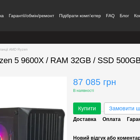
ка
Гарантії/обмін/ремонт
Підібрати комп’ютер
FAQ
Блог
Ко
танції AMD Ryzen
yzen 5 9600X / RAM 32GB / SSD 500GB
87 085 грн
В наявності
Купити
Замовити 
Доставка
Оплата
Гара
Новий відгук або комента