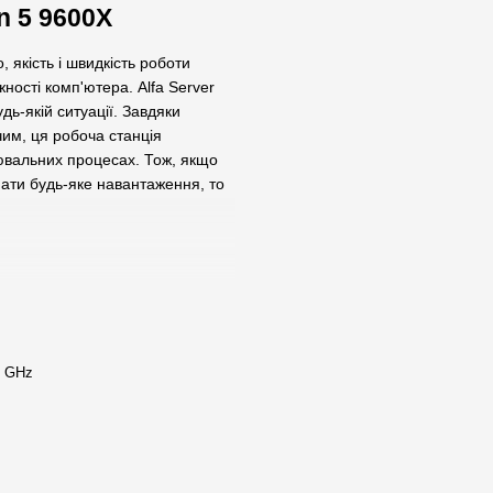
n 5 9600X
 якість і швидкість роботи
жності комп'ютера. Alfa Server
ь-якій ситуації. Завдяки
им, ця робоча станція
ювальних процесах. Тож, якщо
ати будь-яке навантаження, то
 монтажем відео, створенням
оцесор AMD Ryzen 5 9600X з
родуктивність, яка так потрібна
 того, чи створюєте ви складні
0 GHz
 дизайном, Alfa Server #298
ілей.