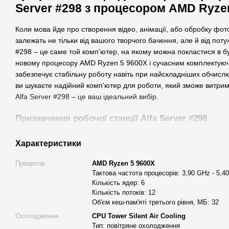
Server #298 з процесором AMD Ryze
Коли мова йде про створення відео, анімації, або обробку фото,
залежать не тільки від вашого творчого бачення, але й від поту
#298 – це саме той комп'ютер, на якому можна покластися в буд
новому процесору AMD Ryzen 5 9600X і сучасним комплектуюч
забезпечує стабільну роботу навіть при найскладніших обчисл
ви шукаєте надійний комп'ютер для роботи, який зможе витрим
Alfa Server #298 – це ваш ідеальний вибір.
Призначення робочої станції Alfa Server #298
Цей комп'ютер створений для тих, хто професійно займається
Характеристики
анімації, обробкою фото та проектуванням. Його потужний пр
шістьма ядрами та дванадцятьма потоками забезпечує високу п
Процесор
AMD Ryzen 5 9600X
для роботи в сучасних програмних середовищах. Незалежно від
Тактова частота процесорів: 3,90 GHz - 5,4
відео проекти, працюєте з анімацією або займаєтеся графічним
Кількість ядер: 6
Кількість потоків: 12
надасть вам всі необхідні інструменти для досягнення ваших ц
Об'єм кеш-пам'яті третього рівня, МБ: 32
Відео монтаж
:
Охолодження
CPU Tower Silent Air Cooling
Тип: повітряне охолодження