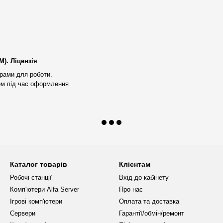
афікою, яка особливо підходить
). Ліцензія
ючих, які забезпечують стабільну
рами для роботи.
ом під час оформлення
нові цієї робочої станції
ванадцять потоків, що працюють
ть виконуватися швидше, а
роботи.
 надає додаткову швидкість
айлами та ресурсомісткими
безперебійну роботу навіть у
Каталог товарів
Клієнтам
Робочі станції
Вхід до кабінету
 станції. Вона забезпечує
Комп'ютери Alfa Server
Про нас
ювати з великими файлами,
Ігрові комп'ютери
Оплата та доставка
део без затримок і зависань.
Сервери
Гарантії/обмін/ремонт
 часі, ви отримаєте