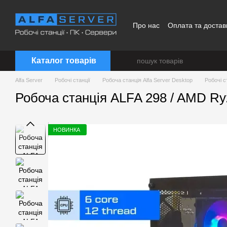
Перейти до основного контенту
Про нас
Оплата та достав
Каталог товарів
Alfa Server
Робочі станції
Робоча станція Alfa Server Desktop
Робочі с
Робоча станція ALFA 298 / AMD R
НОВИНКА