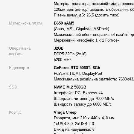
Adobe Premiere Pro
– надпотужний редактор для професійн
Матеріал радіатора: алюміній+мідна основа
використовує всі можливості багатоядерних процесорів.
120мм вентилятор: швидкість обертання, об
Рівень шуму, дБ: 26,5 (досить тихо)
DaVinci Resolve
– інструмент для корекції кольору та мон
роботи в реальному часі.
Материнска плата
B650 sAM5
(Asus, MSI, Gigabyte, ASRock)
Final Cut Pro X
– оптимізований під сучасні конфігурації к
Максимальний обсяг оперативної пам'яті: д
неймовірну швидкість роботи.
Мережевий інтерфейс 1 х 1 Гбіт/сек
Оперативна
32Gb
Анімація та 3D моделювання
:
памʼять
DDR5 32Gb (2x16)
5200 MHz
Blender
– безкоштовна та потужна програма для створення 
підходить для роботи на високочастотних процесорах.
Відеокарта
GeForce RTX 5060Ti 8Gb
Роз'єми: HDMI, DisplayPort
Autodesk Maya
– професійний інструмент для 3D-моделюва
Максимальна роздільна здатність: 7680x43
розкриває потенціал потужної графіки.
SSD
NVME M.2 500GB
Cinema 4D
– популярна програма серед дизайнерів, яка до
Інтерфейс: PCI-Express x4
моделі та анімації з високою продуктивністю.
Швидкість читання до 7000 МБ/с
Швидкість запису до 6000 МБ/с
Графічний дизайн та обробка фото
:
Корпус
Vinga Creep
Габарити, мм: 210 x 440 x 410 мм
Adobe Photoshop
– інструмент номер один для редагуван
1xUSB 3.0, 2xUSB 2.0
графічного контенту.
Вихід на навушники: є
Adobe Lightroom
– чудовий вибір для професійних фотог