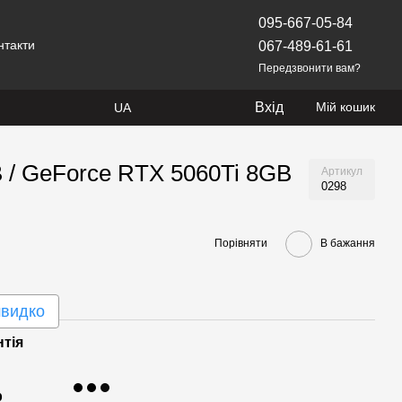
095-667-05-84
нтакти
067-489-61-61
Передзвонити вам?
Вхід
Мій кошик
UA
 / GeForce RTX 5060Ti 8GB
Артикул
0298
Порівняти
В бажання
швидко
нтія
р