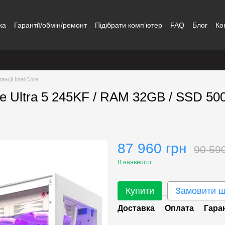
ка
Гарантії/обмін/ремонт
Підібрати комп’ютер
FAQ
Блог
Ко
анції Intel Core
ore Ultra 5 245KF / RAM 32GB / SSD 5
87 960 грн
90 59
В наявності
Купити
Замовити 
Доставка
Оплата
Гара