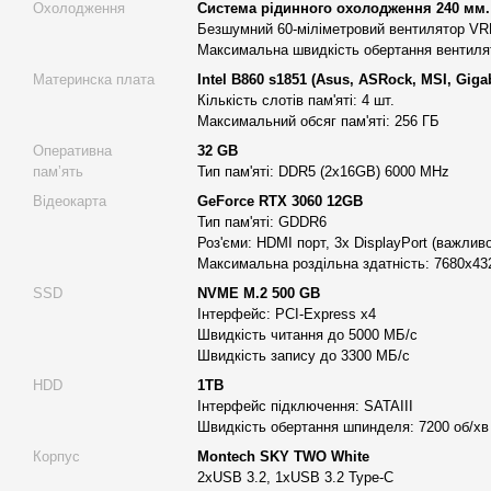
Відео монтаж
Охолодження
Система рідинного охолодження 240 мм.
Обробка відео у Full HD та 4K у таких програмах, як Adobe 
Безшумний 60-міліметровий вентилятор V
Максимальна швидкість обертання вентилят
Sony Vegas Pro, Final Cut Pro, працює без затримок завдяк
Core Ultra 5 245KF із 14 ядрами. Швидкий SSD забезпечує 
Материнска плата
Intel B860 s1851 (Asus, ASRock, MSI, Giga
Кількість слотів пам'яті: 4 шт.
плавний перегляд відео.
Максимальний обсяг пам'яті: 256 ГБ
Графічний дизайн та створення контенту
Оперативна
32 GB
Робота в Adobe Photoshop, Illustrator, CorelDRAW та Lightr
памʼять
Тип пам'яті: DDR5 (2x16GB) 6000 MHz
комфортно. Цей
комп'ютер для роботи
забезпечує плавн
Відеокарта
GeForce RTX 3060 12GB
роботу з багатошаровими файлами та застосування складн
Тип пам'яті: GDDR6
Архітектурне проектування та інженерні розрахунки
Роз'єми: HDMI порт, 3х DisplayPort (важлив
Використання AutoCAD, ArchiCAD, Revit або SolidWorks від
Максимальна роздільна здатність: 7680x43
створення великих проектів без затримок. Завдяки 32 ГБ D
SSD
NVME M.2 500 GB
МГц, ви можете працювати з масштабними моделями і ск
Інтерфейс: PCI-Express x4
Швидкість читання до 5000 МБ/с
розрахунками.
Швидкість запису до 3300 МБ/с
Стрімінг та створення контенту для соціальних мереж
HDD
1TB
Завдяки ефективному графічному адаптеру RTX 3060 та п
Інтерфейс підключення: SATAIII
станція підходить для запису, обробки та трансляції контент
Швидкість обертання шпинделя: 7200 об/хв
Корпус
Montech SKY TWO White
Основні характеристики робочої станції Alfa Serve
2хUSB 3.2, 1хUSB 3.2 Type-C