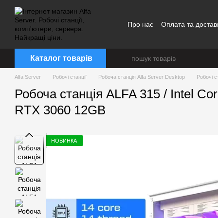
Перейти до основного контенту
Про нас
Оплата та достав
Каталог товарів
Alfa Server
Робочі станції
Робоча станція Alfa Server Desktop
Робочі ст
Робоча станція ALFA 315 / Intel C
RTX 3060 12GB
НОВИНКА