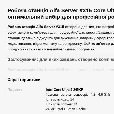
Робоча станція Alfa Server #315 Core Ul
оптимальний вибір для професійної р
Робоча станція Alfa Server #315
створена для тих, хто потреб
ефективного комп'ютера для професійної діяльності. Завдяки
станція ідеально підходить для виконання завдань у сфері гра
моделювання, відео монтажу та рендерингу. Цей
комп'ютер д
продуктивність навіть у найвибагливіших програмах.
Застосування: для яких завдань створено комп
’
Робоча станція Alfa Server #315
стане незамінним помічником
Вона оптимально підходить для:
Характеристики
3D моделювання та рендеринг
Процесор
Intel Core Ultra 5 245KF
Використання цієї станції в таких програмах, як Blender, A
Тактова частота процесорів: 4,2 - 4,6 GHz
Cinema 4D, забезпечує швидкий процес моделювання та де
Кількість ядер: 14
RTX 3060 з 12 ГБ відеопам'яті дозволяє працювати з вели
Кількість потоків: 14
забезпечуючи чіткість та деталізацію кожного кадру.
24 MB Intel® Smart Cache