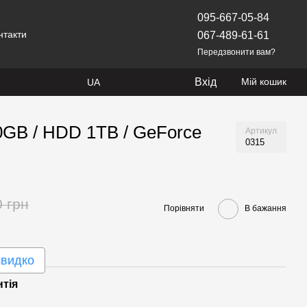
095-667-05-84
нтакти
067-489-61-61
Передзвонити вам?
Вхід
Мій кошик
UA
00GB / HDD 1TB / GeForce
Артикул
0315
0 грн
Порівняти
В бажання
швидко
нтія