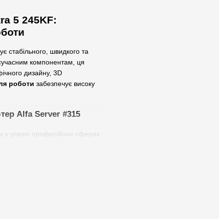
tra 5 245KF:
оботи
ує стабільного, швидкого та
 сучасним компонентам, ця
фічного дизайну, 3D
ля роботи
забезпечує високу
ютер
Alfa Server #315
 у різних професійних сферах.
utodesk 3ds Max, Maya, ZBrush,
талізований рендеринг сцен.
кими 3D-проєктами,