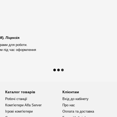
оками працює на частоті від 4,2
х процесів.
абільну роботу навіть при
в (Asus, MSI, Gigabyte, ASRock),
). Ліцензія
00 МГц забезпечує швидкість і
рами для роботи.
.
ом під час оформлення
з деталізованою графікою, а
 запису 3300 МБ/с забезпечує
ів.
Каталог товарів
Клієнтам
Робочі станції
Вхід до кабінету
20 мм для ефективного
Комп'ютери Alfa Server
Про нас
Ігрові комп'ютери
Оплата та доставка
забезпечує енергоефективність і