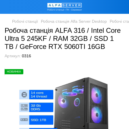
Робочі станції
Робоча станція Alfa Server Desktop
Робочі ста
Робоча станція ALFA 316 / Intel Core
Ultra 5 245KF / RAM 32GB / SSD 1
TB / GeForce RTX 5060TI 16GB
Артикул:
0316
НОВИНКА