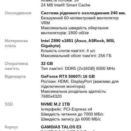
Кількість потоків: 14
24 MB Intel® Smart Cache
Охолодження
Система рідинного охолодження 240 мм.
Безшумний 60-міліметровий вентилятор
VRM
Максимальна швидкість обертання
вентиляторів: 1800 об/хв
Материнска
Intel Z890 s1851 (Asus, ASRock, MSI,
плата
Gigabyte)
Кількість слотів пам'яті: 4 шт.
Максимальний обсяг пам'яті: 256 ГБ
Оперативна
32 GB
памʼять
Тип пам'яті: DDR5 (2x16GB) 6000 MHz
Відеокарта
GeForce RTX 5060Ti 16 GB
Роз'єми: HDMI, DisplayPort (важливо для
підключення монітора)
Максимальна роздільна здатність:
7680x4320
SSD
NVME M.2 1TB
Інтерфейс: PCI-Express x4
Швидкість читання до 7000 МБ/с
Швидкість запису до 6000 МБ/с
Корпус
GAMDIAS TALOS E3