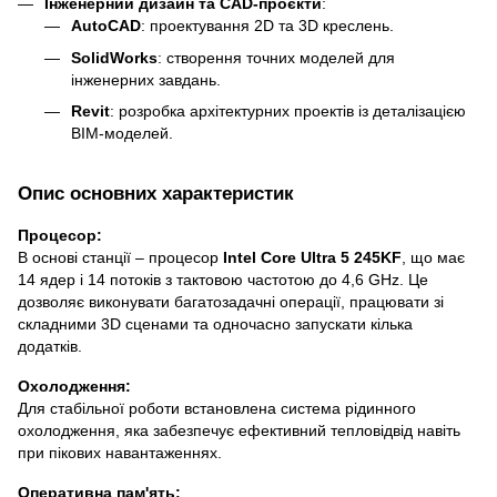
Інженерний дизайн та CAD-проєкти
:
AutoCAD
: проектування 2D та 3D креслень.
SolidWorks
: створення точних моделей для
інженерних завдань.
Revit
: розробка архітектурних проектів із деталізацією
BIM-моделей.
Опис основних характеристик
Процесор:
В основі станції – процесор
Intel Core Ultra 5 245KF
, що має
14 ядер і 14 потоків з тактовою частотою до 4,6 GHz. Це
дозволяє виконувати багатозадачні операції, працювати зі
складними 3D сценами та одночасно запускати кілька
додатків.
Охолодження:
Для стабільної роботи встановлена система рідинного
охолодження, яка забезпечує ефективний тепловідвід навіть
при пікових навантаженнях.
Оперативна пам'ять: