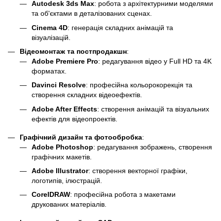
Autodesk 3ds Max
: робота з архітектурними моделями
та об'єктами в деталізованих сценах.
Cinema 4D
: генерація складних анімацій та
візуалізацій.
Відеомонтаж та постпродакшн
:
Adobe Premiere Pro
: редагування відео у Full HD та 4K
форматах.
Davinci Resolve
: професійна кольорокорекція та
створення складних відеоефектів.
Adobe After Effects
: створення анімацій та візуальних
ефектів для відеопроектів.
Графічний дизайн та фотообробка
:
Adobe Photoshop
: редагування зображень, створення
графічних макетів.
Adobe Illustrator
: створення векторної графіки,
логотипів, ілюстрацій.
CorelDRAW
: професійна робота з макетами
друкованих матеріалів.