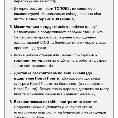
перерахунком вартості);
Використовуємо тільки
ТОПОВІ , високоякісні
комплектуючі
. Максимальне співвідношення ціна-
якість.
Повна гарантія 38 місяців
;
Максимальна продуктивність
робочої станції.
Налаштування продуктивності робочих станцій Alfa
Server, розгін процесора, рідинне охолодження,
налаштований BIOS та бенчмаркінг оптимізують ваші
програмні додатки;
Кожна робоча станція Alfa Server проходить
48-
годинне тестування
на стабільність роботи та стрес-
тести всіх компонентів;
Доставка безкоштовна по всій Україні
(до
відділення Нової Пошти
) або адресно доставка
кур'єром Нової Пошти, за бажанням, (за тарифами
Нової Пошти). Безкоштовна адресна доставка по місту
Київ та можливий самовивіз з нашого магазину;
Встановлюємо потрібні програми
за запитом.
Подробиці можна уточнити у консультанта за
електронною поштою чи на будь-який з месенджерів
Telegram чи Viber;