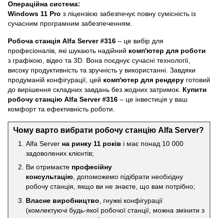
Операційна система:
Windows 11 Pro
з ліцензією забезпечує повну сумісність із
сучасним програмним забезпеченням.
Робоча станція Alfa Server #316
– це вибір для
професіоналів, які шукають надійний
комп'ютер для роботи
з графікою, відео та 3D. Вона поєднує сучасні технології,
високу продуктивність та зручність у використанні. Завдяки
продуманій конфігурації, цей
комп'ютер для рендеру
готовий
до вирішення складних завдань без жодних затримок.
Купити
робочу станцію Alfa Server #316
– це інвестиція у ваш
комфорт та ефективність роботи.
Чому варто вибрати робочу станцію Alfa Server?
Alfa Server
на ринку 11 років
і має понад 10 000
задоволених клієнтів;
Ви отримаєте
професійну
консультацію
, допоможемо підібрати необхідну
робочу станція, якщо ви не знаєте, що вам потрібно;
Власне виробництво
, гнужкі конфігурації
(комлектуючі будь-якої робочої станції, можна змінити з