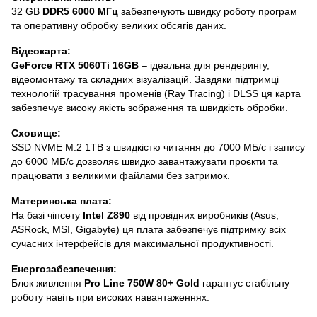
32 GB
DDR5 6000 МГц
забезпечують швидку роботу програм
та оперативну обробку великих обсягів даних.
Відеокарта:
GeForce RTX 5060Ti 16GB
– ідеальна для рендерингу,
відеомонтажу та складних візуалізацій. Завдяки підтримці
технологій трасування променів (Ray Tracing) і DLSS ця карта
забезпечує високу якість зображення та швидкість обробки.
Сховище:
SSD NVME M.2 1TB з швидкістю читання до 7000 МБ/с і запису
до 6000 МБ/с дозволяє швидко завантажувати проєкти та
працювати з великими файлами без затримок.
Материнська плата:
На базі чіпсету
Intel Z890
від провідних виробників (Asus,
ASRock, MSI, Gigabyte) ця плата забезпечує підтримку всіх
сучасних інтерфейсів для максимальної продуктивності.
Енергозабезпечення:
Блок живлення
Pro Line 750W 80+ Gold
гарантує стабільну
роботу навіть при високих навантаженнях.