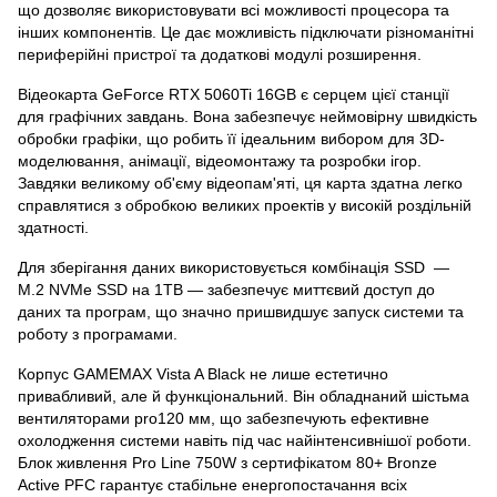
що дозволяє використовувати всі можливості процесора та
інших компонентів. Це дає можливість підключати різноманітні
периферійні пристрої та додаткові модулі розширення.
Відеокарта GeForce RTX 5060Ti 16GB є серцем цієї станції
для графічних завдань. Вона забезпечує неймовірну швидкість
обробки графіки, що робить її ідеальним вибором для 3D-
моделювання, анімації, відеомонтажу та розробки ігор.
Завдяки великому об'єму відеопам'яті, ця карта здатна легко
справлятися з обробкою великих проектів у високій роздільній
здатності.
Для зберігання даних використовується комбінація SSD —
M.2 NVMe SSD на 1TB — забезпечує миттєвий доступ до
даних та програм, що значно пришвидшує запуск системи та
роботу з програмами.
Корпус GAMEMAX Vista A Black не лише естетично
привабливий, але й функціональний. Він обладнаний шістьма
вентиляторами pro120 мм, що забезпечують ефективне
охолодження системи навіть під час найінтенсивнішої роботи.
Блок живлення Pro Line 750W з сертифікатом 80+ Bronze
Active PFC гарантує стабільне енергопостачання всіх