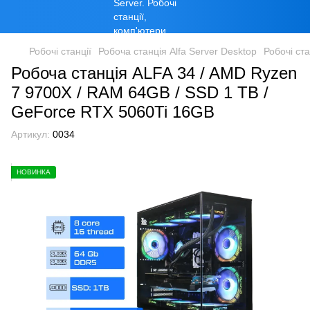
Робочі станції
Робоча станція Alfa Server Desktop
Робочі ст
Робоча станція ALFA 34 / AMD Ryzen
7 9700X / RAM 64GB / SSD 1 TB /
GeForce RTX 5060Ti 16GB
Артикул:
0034
НОВИНКА