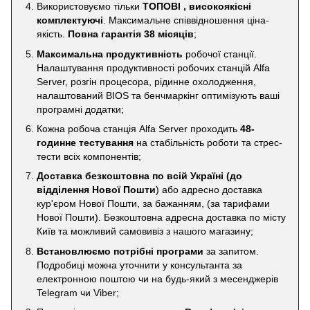
Використовуємо тільки
ТОПОВІ , високоякісні
комплектуючі
. Максимальне співвідношення ціна-
якість.
Повна гарантія 38 місяців
;
Максимальна продуктивність
робочої станції.
Налаштування продуктивності робочих станцій Alfa
Server, розгін процесора, рідинне охолодження,
налаштований BIOS та бенчмаркінг оптимізують ваші
програмні додатки;
Кожна робоча станція Alfa Server проходить
48-
годинне тестування
на стабільність роботи та стрес-
тести всіх компонентів;
Доставка безкоштовна по всій Україні
(до
відділення Нової Пошти
) або адресно доставка
кур'єром Нової Пошти, за бажанням, (за тарифами
Нової Пошти). Безкоштовна адресна доставка по місту
Київ та можливий самовивіз з нашого магазину;
Встановлюємо потрібні програми
за запитом.
Подробиці можна уточнити у консультанта за
електронною поштою чи на будь-який з месенджерів
Telegram чи Viber;