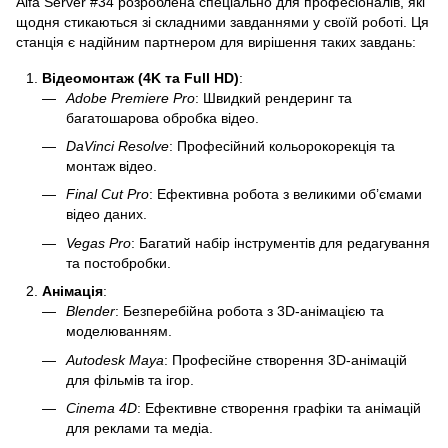
Alfa Server #34 розроблена спеціально для професіоналів, які
щодня стикаються зі складними завданнями у своїй роботі. Ця
станція є надійним партнером для вирішення таких завдань:
Відеомонтаж (4K та Full HD)
:
Adobe Premiere Pro
: Швидкий рендеринг та
багатошарова обробка відео.
DaVinci Resolve
: Професійний кольорокорекція та
монтаж відео.
Final Cut Pro
: Ефективна робота з великими об’ємами
відео даних.
Vegas Pro
: Багатий набір інструментів для редагування
та постобробки.
Анімація
:
Blender
: Безперебійна робота з 3D-анімацією та
моделюванням.
Autodesk Maya
: Професійне створення 3D-анімацій
для фільмів та ігор.
Cinema 4D
: Ефективне створення графіки та анімацій
для реклами та медіа.