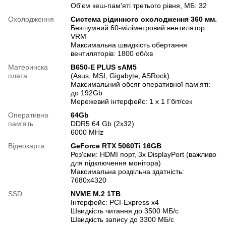
Об'єм кеш-пам'яті третього рівня, МБ: 32
Охолодження
Система рідинного охолодження 360 мм.
Безшумний 60-міліметровий вентилятор
VRM
Максимальна швидкість обертання
вентиляторів: 1800 об/хв
Материнска
B650-E PLUS sAM5
плата
(Asus, MSI, Gigabyte, ASRock)
Максимальний обсяг оперативної пам'яті:
до 192Gb
Мережевий інтерфейс: 1 х 1 Гбіт/сек
Оперативна
64Gb
памʼять
DDR5 64 Gb (2x32)
6000 MHz
Відеокарта
GeForce RTX 5060Ti 16GB
Роз'єми: HDMI порт, 3х DisplayPort (важливо
для підключення монітора)
Максимальна роздільна здатність:
7680x4320
SSD
NVME M.2 1TB
Інтерфейс: PCI-Express x4
Швидкість читання до 3500 МБ/с
Швидкість запису до 3300 МБ/с