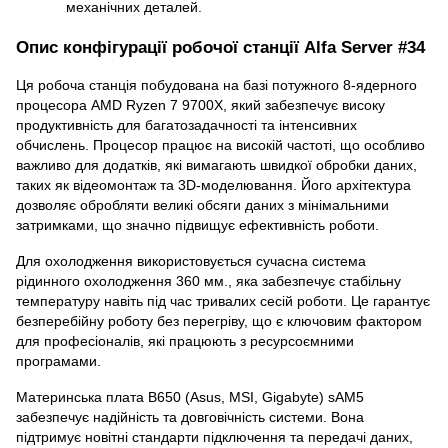
механічних деталей.
Опис конфігурації робочої станції Alfa Server #34
Ця робоча станція побудована на базі потужного 8-ядерного
процесора AMD Ryzen 7 9700X, який забезпечує високу
продуктивність для багатозадачності та інтенсивних
обчислень. Процесор працює на високій частоті, що особливо
важливо для додатків, які вимагають швидкої обробки даних,
таких як відеомонтаж та 3D-моделювання. Його архітектура
дозволяє обробляти великі обсяги даних з мінімальними
затримками, що значно підвищує ефективність роботи.
Для охолодження використовується сучасна система
рідинного охолодження 360 мм., яка забезпечує стабільну
температуру навіть під час тривалих сесій роботи. Це гарантує
безперебійну роботу без перегріву, що є ключовим фактором
для професіоналів, які працюють з ресурсоємними
програмами.
Материнська плата B650 (Asus, MSI, Gigabyte) sAM5
забезпечує надійність та довговічність системи. Вона
підтримує новітні стандарти підключення та передачі даних,