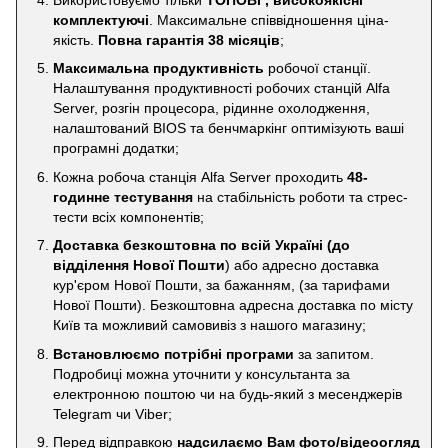
комплектуючі
. Максимальне співвідношення ціна-
якість.
Повна гарантія 38 місяців
;
Максимальна продуктивність
робочої станції.
Налаштування продуктивності робочих станцій Alfa
Server, розгін процесора, рідинне охолодження,
налаштований BIOS та бенчмаркінг оптимізують ваші
програмні додатки;
Кожна робоча станція Alfa Server проходить
48-
годинне тестування
на стабільність роботи та стрес-
тести всіх компонентів;
Доставка безкоштовна по всій Україні
(до
відділення Нової Пошти
) або адресно доставка
кур'єром Нової Пошти, за бажанням, (за тарифами
Нової Пошти). Безкоштовна адресна доставка по місту
Київ та можливий самовивіз з нашого магазину;
Встановлюємо потрібні програми
за запитом.
Подробиці можна уточнити у консультанта за
електронною поштою чи на будь-який з месенджерів
Telegram чи Viber;
Перед відправкою
надсилаємо Вам фото/відеоогляд