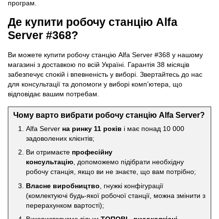
програм.
Де купити робочу станцію Alfa
Server #368?
Ви можете купити робочу станцію Alfa Server #368 у нашому
магазині з доставкою по всій Україні. Гарантія 38 місяців
забезпечує спокій і впевненість у виборі. Звертайтесь до нас
для консультації та допомоги у виборі комп’ютера, що
відповідає вашим потребам.
Чому варто вибрати робочу станцію Alfa Server?
Alfa Server
на ринку 11 років
і має понад 10 000
задоволених клієнтів;
Ви отримаєте
професійну
консультацію
, допоможемо підібрати необхідну
робочу станція, якщо ви не знаєте, що вам потрібно;
Власне виробництво
, гнужкі конфігурації
(комлектуючі будь-якої робочої станції, можна змінити з
перерахунком вартості);
Використовуємо тільки
ТОПОВІ , високоякісні