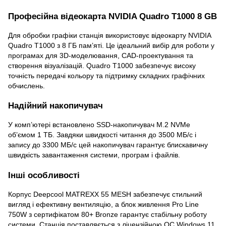
Професійна відеокарта NVIDIA Quadro T1000 8 GB
Для обробки графіки станція використовує відеокарту NVIDIA
Quadro T1000 з 8 ГБ пам’яті. Це ідеальний вибір для роботи у
програмах для 3D-моделювання, CAD-проектування та
створення візуалізацій. Quadro T1000 забезпечує високу
точність передачі кольору та підтримку складних графічних
обчислень.
Надійний накопичувач
У комп’ютері встановлено SSD-накопичувач M.2 NVMe
об’ємом 1 ТБ. Завдяки швидкості читання до 3500 МБ/с і
запису до 3300 МБ/с цей накопичувач гарантує блискавичну
швидкість завантаження системи, програм і файлів.
Інші особливості
Корпус Deepcool MATREXX 55 MESH забезпечує стильний
вигляд і ефективну вентиляцію, а блок живлення Pro Line
750W з сертифікатом 80+ Bronze гарантує стабільну роботу
системи. Станція поставляється з ліцензійною ОС Windows 11