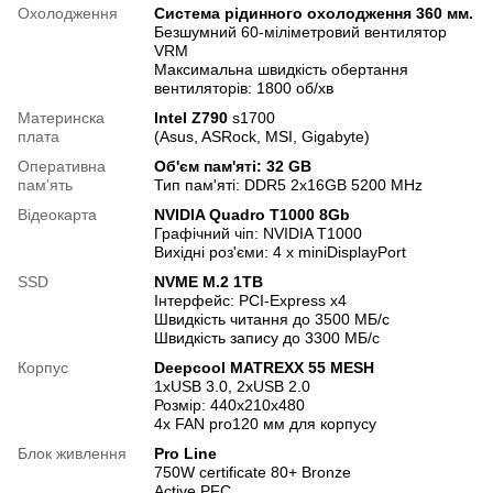
Охолодження
Система рідинного охолодження 360 мм.
Безшумний 60-міліметровий вентилятор
VRM
Максимальна швидкість обертання
вентиляторів: 1800 об/хв
Материнска
Intel Z790
s1700
плата
(Asus, ASRock, MSI, Gigabyte)
Оперативна
Об'єм пам'яті: 32 GB
памʼять
Тип пам'яті: DDR5 2x16GB 5200 MHz
Відеокарта
NVIDIA Quadro T1000 8Gb
Графічний чіп: NVIDIA T1000
Вихідні роз'єми: 4 x miniDisplayPort
SSD
NVME M.2 1TB
Інтерфейс: PCI-Express x4
Швидкість читання до 3500 МБ/с
Швидкість запису до 3300 МБ/с
Корпус
Deepcool MATREXX 55 MESH
1xUSB 3.0, 2xUSB 2.0
Розмір: 440х210х480
4x FAN pro120 мм для корпусу
Блок живлення
Pro Line
750W certificate 80+ Bronze
Active PFC