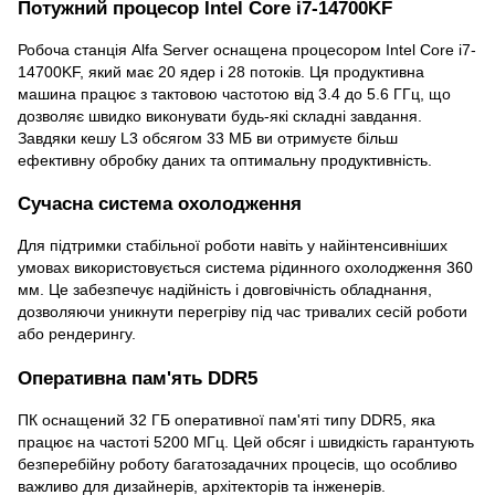
Потужний процесор Intel Core i7-14700KF
Робоча станція Alfa Server оснащена процесором Intel Core i7-
14700KF, який має 20 ядер і 28 потоків. Ця продуктивна
машина працює з тактовою частотою від 3.4 до 5.6 ГГц, що
дозволяє швидко виконувати будь-які складні завдання.
Завдяки кешу L3 обсягом 33 МБ ви отримуєте більш
ефективну обробку даних та оптимальну продуктивність.
Сучасна система охолодження
Для підтримки стабільної роботи навіть у найінтенсивніших
умовах використовується система рідинного охолодження 360
мм. Це забезпечує надійність і довговічність обладнання,
дозволяючи уникнути перегріву під час тривалих сесій роботи
або рендерингу.
Оперативна пам'ять DDR5
ПК оснащений 32 ГБ оперативної пам'яті типу DDR5, яка
працює на частоті 5200 МГц. Цей обсяг і швидкість гарантують
безперебійну роботу багатозадачних процесів, що особливо
важливо для дизайнерів, архітекторів та інженерів.