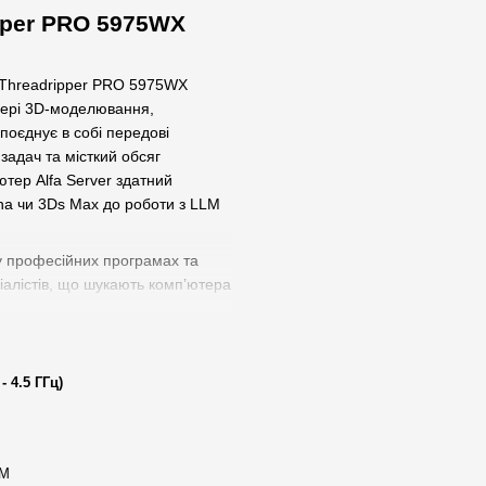
pper PRO 5975WX
n Threadripper PRO 5975WX
сфері 3D-моделювання,
поєднує в собі передові
задач та місткий обсяг
ютер Alfa Server здатний
ona чи 3Ds Max до роботи з LLM
 у професійних програмах та
ціалістів, що шукають комп’ютера
 4.5 ГГц)
чний рівень багатозадачності.
за найвищих навантажень, а кеш
ах для комп’ютера для 3D. Така
RM
na, машинного навчання та