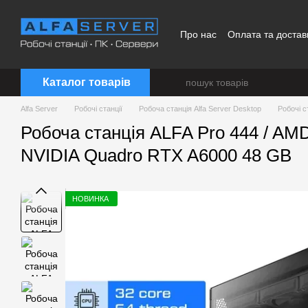
Перейти до основного контенту
Про нас
Оплата та достав
Каталог товарів
Alfa Server
Робочі станції
Робоча станція Alfa Server Desktop
Робочі с
Робоча станція ALFA Pro 444 / AM
NVIDIA Quadro RTX A6000 48 GB
НОВИНКА