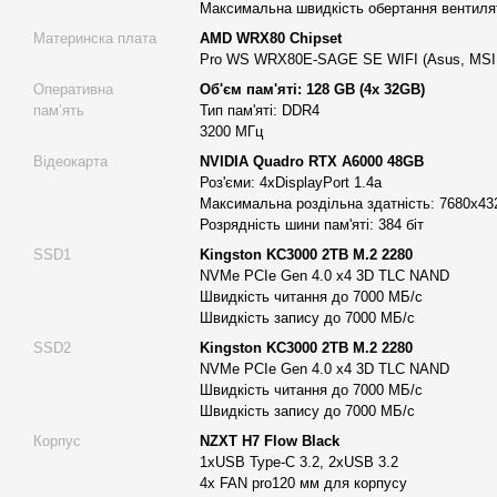
Максимальна швидкість обертання вентилят
професійного 3D-проєктування.
Материнска плата
AMD WRX80 Chipset
Система охолодження
Pro WS WRX80E-SAGE SE WIFI (Asus, MSI,
Щоб обчислювальні ресурси зберігали стабільну продуктивніст
Оперативна
Об'єм пам'яті: 128 GB (4x 32GB)
рідинного охолодження 360 мм. Вона розрахована на процесор
памʼять
Тип пам'яті: DDR4
контрольованим температурами та дає змогу без збоїв обробля
3200 МГц
Материнська плата AMD WRX80 Chipset
Відеокарта
NVIDIA Quadro RTX A6000 48GB
Графічна станція оснащена чипсетом AMD WRX80, а серед вир
Роз'єми: 4xDisplayPort 1.4a
Максимальна роздільна здатність: 7680x43
Gigabyte (модель Pro WS WRX80E-SAGE SE WIFI або WRX8 сер
Розрядність шини пам'яті: 384 біт
розроблена для професійних завдань, що надає розширені мож
SSD1
Kingston KC3000 2TB M.2 2280
багатопотокової обробки та розрахована на значні обсяги опер
NVMe PCIe Gen 4.0 x4 3D TLC NAND
Оперативна пам’ять 128 ГБ
Швидкість читання до 7000 МБ/с
Обсяг ОЗП у 128 ГБ DDR4 (4x32GB) 3200 Mhz — оптимальний в
Швидкість запису до 7000 МБ/с
з комплексними інженерними проєктами, візуалізацією, наук
SSD2
Kingston KC3000 2TB M.2 2280
навчанням. Така конфігурація стане основою для широкого ді
NVMe PCIe Gen 4.0 x4 3D TLC NAND
сценаріїв, забезпечуючи швидке завантаження сцен у 3D, ефе
Швидкість читання до 7000 МБ/с
середовищах, а також обробку великих обсягів даних.
Швидкість запису до 7000 МБ/с
Корпус
NZXT H7 Flow Black
Відеокарта NVIDIA Quadro RTX A6000 48 ГБ
1xUSB Type-C 3.2, 2хUSB 3.2
Професійна відеокарта з 48 ГБ відеопам’яті є вагомою перева
4x FAN pro120 мм для корпусу
станція Alfa Server з NVIDIA Quadro RTX A6000 здатна візуалізу