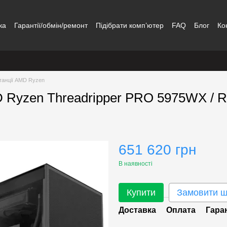
ка
Гарантії/обмін/ремонт
Підібрати комп’ютер
FAQ
Блог
Ко
танції AMD Ryzen
D Ryzen Threadripper PRO 5975WX / 
651 620 грн
В наявності
Купити
Замовити 
Доставка
Оплата
Гара