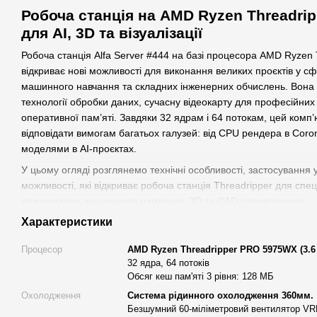
Робоча станція на AMD Ryzen Threadri
для AI, 3D та візуалізації
Робоча станція Alfa Server #444 на базі процесора AMD Ryze
відкриває нові можливості для виконання великих проєктів у 
машинного навчання та складних інженерних обчислень. Вона 
технології обробки даних, сучасну відеокарту для професійних 
оперативної пам’яті. Завдяки 32 ядрам і 64 потокам, цей комп’
відповідати вимогам багатьох галузей: від CPU рендера в Cor
моделями в AI-проєктах.
У цьому огляді розглянемо технічні особливості, застосування
можливості, які відкриває робоча станція Threadripper для спе
для рендеру, машинного навчання, 3D та CAD-проєктування.
Характеристики
Опис основних характеристик
Процесор
AMD Ryzen Threadripper PRO 5975WX (3.6 -
Процесор AMD Ryzen Threadripper PRO 5975WX
32 ядра, 64 потоків
Центральний процесор на 32 ядра та 64 потоки забезпечує зна
Обсяг кеш пам'яті 3 рівня: 128 МБ
Частота 3.6–4.5 ГГц сприяє швидкому відгуку системи навіть 
Охолодження
Система рідинного охолодження 360мм.
пам’яті 3 рівня обсягом 128 МБ підвищує швидкодію в програм
Безшумний 60-міліметровий вентилятор V
конфігурація стає вигідною для 3Ds Max, CPU рендера в Coro