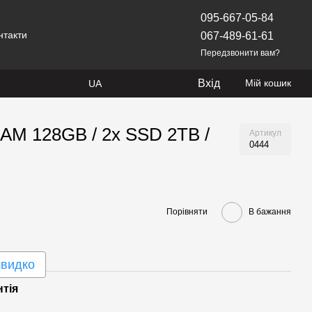
095-667-05-84
нтакти
067-489-61-61
Передзвонити вам?
Вхід
Мій кошик
UA
RAM 128GB / 2х SSD 2TB /
Артикул
0444
Порівняти
В бажання
швидко
нтія