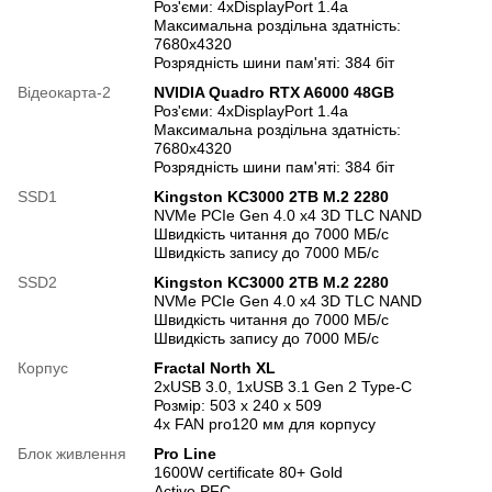
Роз'єми: 4xDisplayPort 1.4a
Максимальна роздільна здатність:
7680x4320
Розрядність шини пам'яті: 384 біт
Відеокарта-2
NVIDIA Quadro RTX A6000 48GB
Роз'єми: 4xDisplayPort 1.4a
Максимальна роздільна здатність:
7680x4320
Розрядність шини пам'яті: 384 біт
SSD1
Kingston KC3000 2TB M.2 2280
NVMe PCIe Gen 4.0 x4 3D TLC NAND
Швидкість читання до 7000 МБ/с
Швидкість запису до 7000 МБ/с
SSD2
Kingston KC3000 2TB M.2 2280
NVMe PCIe Gen 4.0 x4 3D TLC NAND
Швидкість читання до 7000 МБ/с
Швидкість запису до 7000 МБ/с
Корпус
Fractal North XL
2хUSB 3.0, 1хUSB 3.1 Gen 2 Type-C
Розмір: 503 x 240 x 509
4x FAN pro120 мм для корпусу
Блок живлення
Pro Line
1600W certificate 80+ Gold
Active PFC