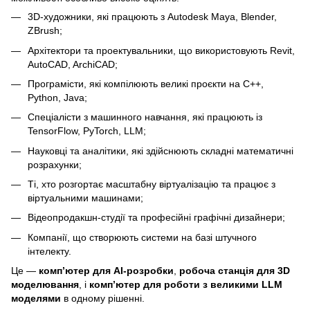
3D-художники, які працюють з Autodesk Maya, Blender,
ZBrush;
Архітектори та проектувальники, що використовують Revit,
AutoCAD, ArchiCAD;
Програмісти, які компілюють великі проєкти на C++,
Python, Java;
Спеціалісти з машинного навчання, які працюють із
TensorFlow, PyTorch, LLM;
Науковці та аналітики, які здійснюють складні математичні
розрахунки;
Ті, хто розгортає масштабну віртуалізацію та працює з
віртуальними машинами;
Відеопродакшн-студії та професійні графічні дизайнери;
Компанії, що створюють системи на базі штучного
інтелекту.
Це —
комп’ютер для AI-розробки
,
робоча станція для 3D
моделювання
, і
комп’ютер для роботи з великими LLM
моделями
в одному рішенні.