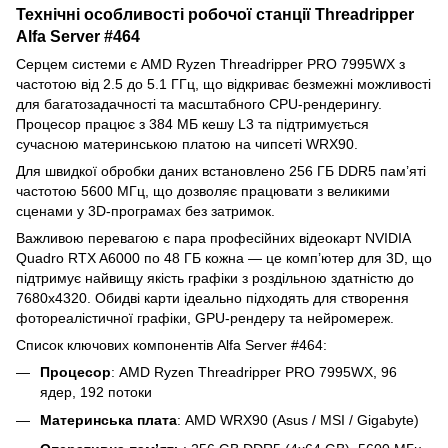
Технічні особливості робочої станції Threadripper
Alfa Server #464
Серцем системи є AMD Ryzen Threadripper PRO 7995WX з
частотою від 2.5 до 5.1 ГГц, що відкриває безмежні можливості
для багатозадачності та масштабного CPU-рендерингу.
Процесор працює з 384 МБ кешу L3 та підтримується
сучасною материнською платою на чипсеті WRX90.
Для швидкої обробки даних встановлено 256 ГБ DDR5 пам’яті
частотою 5600 МГц, що дозволяє працювати з великими
сценами у 3D-програмах без затримок.
Важливою перевагою є пара професійних відеокарт NVIDIA
Quadro RTX A6000 по 48 ГБ кожна — це комп’ютер для 3D, що
підтримує найвищу якість графіки з роздільною здатністю до
7680x4320. Обидві карти ідеально підходять для створення
фотореалістичної графіки, GPU-рендеру та нейромереж.
Список ключових компонентів Alfa Server #464:
Процесор
: AMD Ryzen Threadripper PRO 7995WX, 96
ядер, 192 потоки
Материнська плата
: AMD WRX90 (Asus / MSI / Gigabyte)