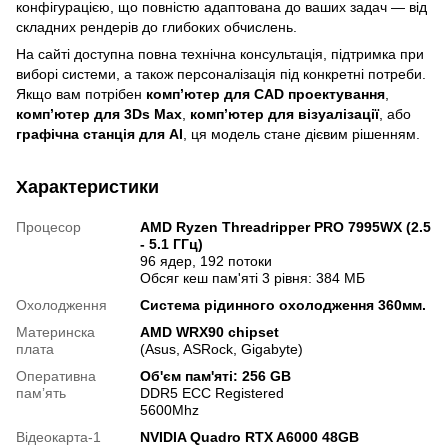
конфігурацією, що повністю адаптована до ваших задач — від
складних рендерів до глибоких обчислень.
На сайті доступна повна технічна консультація, підтримка при
виборі системи, а також персоналізація під конкретні потреби.
Якщо вам потрібен
комп’ютер для CAD проектування
,
комп’ютер для 3Ds Max
,
комп’ютер для візуалізації
, або
графічна станція для AI
, ця модель стане дієвим рішенням.
Характеристики
Процесор
AMD Ryzen Threadripper PRO 7995WX (2.5
- 5.1 ГГц)
96 ядер, 192 потоки
Обсяг кеш пам'яті 3 рівня: 384 МБ
Охолодження
Система рідинного охолодження 360мм.
Материнска
AMD WRX90 chipset
плата
(Asus, ASRock, Gigabyte)
Оперативна
Об'єм пам'яті: 256 GB
памʼять
DDR5 ECC Registered
5600Mhz
Відеокарта-1
NVIDIA Quadro RTX A6000 48GB