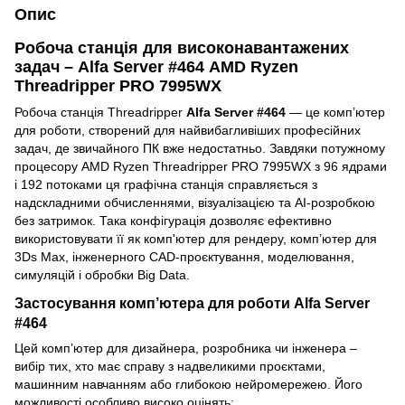
Опис
Робоча станція для високонавантажених
задач – Alfa Server #464 AMD Ryzen
Threadripper PRO 7995WX
Робоча станція Threadripper
Alfa Server #464
— це комп’ютер
для роботи, створений для найвибагливіших професійних
задач, де звичайного ПК вже недостатньо. Завдяки потужному
процесору AMD Ryzen Threadripper PRO 7995WX з 96 ядрами
і 192 потоками ця графічна станція справляється з
надскладними обчисленнями, візуалізацією та AI-розробкою
без затримок. Така конфігурація дозволяє ефективно
використовувати її як комп'ютер для рендеру, комп’ютер для
3Ds Max, інженерного CAD-проєктування, моделювання,
симуляцій і обробки Big Data.
Застосування комп’ютера для роботи Alfa Server
#464
Цей комп’ютер для дизайнера, розробника чи інженера –
вибір тих, хто має справу з надвеликими проєктами,
машинним навчанням або глибокою нейромережею. Його
можливості особливо високо оцінять: