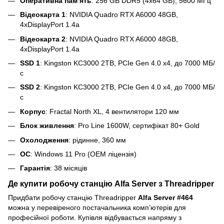
Оперативна памʼять
: 256 GB DDR5 (4х64 GB), 5600 МГц
Відеокарта 1
: NVIDIA Quadro RTX A6000 48GB,
4xDisplayPort 1.4a
Відеокарта 2
: NVIDIA Quadro RTX A6000 48GB,
4xDisplayPort 1.4a
SSD 1
: Kingston KC3000 2TB, PCIe Gen 4.0 x4, до 7000 МБ/
с
SSD 2
: Kingston KC3000 2TB, PCIe Gen 4.0 x4, до 7000 МБ/
с
Корпус
: Fractal North XL, 4 вентилятори 120 мм
Блок живлення
: Pro Line 1600W, сертифікат 80+ Gold
Охолодження
: рідинне, 360 мм
ОС
: Windows 11 Pro (OEM ліцензія)
Гарантія
: 38 місяців
Де купити робочу станцію Alfa Server з Threadripper
Придбати робочу станцію Threadripper
Alfa Server #464
можна у перевіреного постачальника комп’ютерів для
професійної роботи. Купівля відбувається напряму з