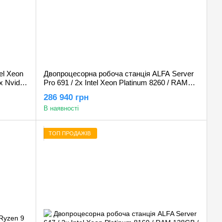
el Xeon
Двопроцесорна робоча станція ALFA Server
 Nvidia
Pro 691 / 2х Intel Xeon Platinum 8260 / RAM
256GB / SSD 1TB / HDD 2TB / Nvidia RTX
286 940 грн
PRO 4000 Blackwell 24GB
В наявності
ТОП ПРОДАЖІВ