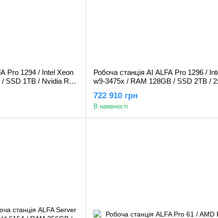
 Pro 1294 / Intel Xeon
Робоча станція AI ALFA Pro 1296 / Int
/ SSD 1TB / Nvidia RTX
w9-3475x / RAM 128GB / SSD 2TB / 2х
24GB
RTX PRO 4000 Blackwell 24GB
722 910 грн
В наявності