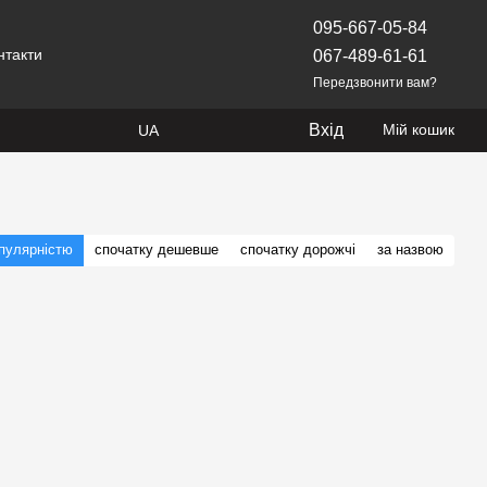
095-667-05-84
нтакти
067-489-61-61
Передзвонити вам?
Вхід
Мій кошик
UA
опулярністю
спочатку дешевше
спочатку дорожчі
за назвою