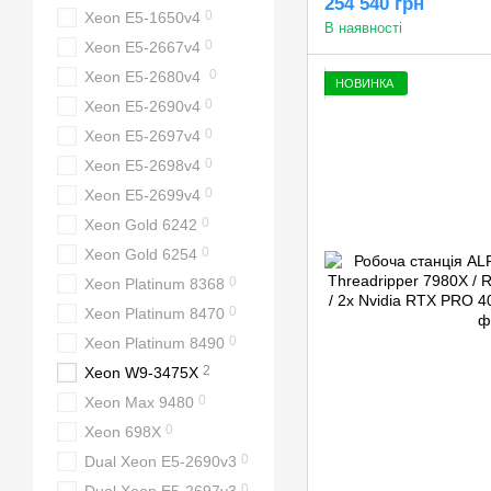
254 540 грн
0
Xeon E5-1650v4
В наявності
0
Xeon E5-2667v4
0
Xeon E5-2680v4
НОВИНКА
0
Xeon E5-2690v4
0
Xeon E5-2697v4
0
Xeon E5-2698v4
0
Xeon E5-2699v4
0
Xeon Gold 6242
0
Xeon Gold 6254
0
Xeon Platinum 8368
0
Xeon Platinum 8470
0
Xeon Platinum 8490
2
Xeon W9-3475X
0
Xeon Max 9480
0
Xeon 698X
0
Dual Xeon E5-2690v3
0