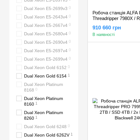
Dual Xeon E5-2697v3
0
Dual Xeon E5-2699v3
Робоча станція ALFA 
0
Dual Xeon E5-2643v4
Threadripper 7980X /
2TB / 2x Nvidia RTX P
0
Dual Xeon E5-2667v4
910 660 грн
24GB
0
Dual Xeon E5-2680v4
В наявності
0
Dual Xeon E5-2690v4
0
Dual Xeon E5-2697v4
0
Dual Xeon E5-2699v4
0
Dual Xeon Gold 6152
1
Dual Xeon Gold 6154
Dual Xeon Platinum
0
8168
Dual Xeon Platinum
1
8160
Dual Xeon Platinum
1
8260
0
Dual Xeon Gold 6248
1
Dual Xeon Gold 6262V