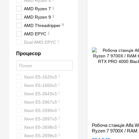
AMD Ryzen 5
1
AMD Ryzen 7
3
AMD Ryzen 9
9
AMD Threadripper
1
AMD EPYC
0
Dual AMD EPYC
Процесор
0
Xeon E5-1620v3
0
Xeon E5-1650v3
0
Xeon E5-2643v3
0
Xeon E5-2667v3
0
Xeon E5-2690v3
0
Xeon E5-2697v3
Робоча станція Alfa W
0
Xeon E5-2698v3
Ryzen 7 9700X / RAM 
0
Xeon E5-2699v3
Nvidia RTX PRO 4000 