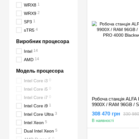
1
WRX8
2
WRX9
1
SP3
4
sTR5
Виробник процесора
14
Intel
14
AMD
Модель процесора
0
Intel Core i3
0
Intel Core i5
0
Intel Core i7
Робоча станція ALFA 
9900X / RAM 96GB / S
1
Intel Core i9
PRO 4000 Blackwell 
308 470 грн
330 980
3
Intel Core Ultra
В наявності
5
Intel Xeon
5
Dual Intel Xeon
0