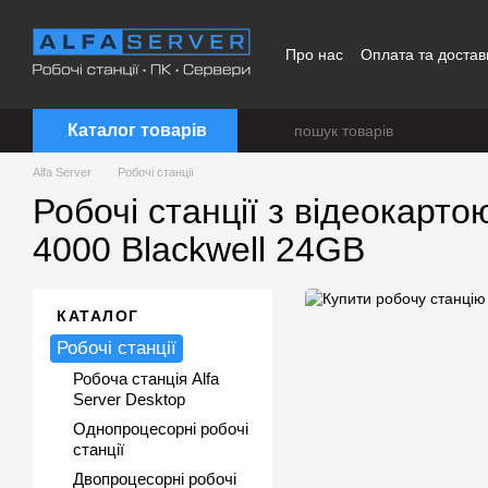
Перейти до основного контенту
Про нас
Оплата та достав
Каталог товарів
Alfa Server
Робочі станції
Робочі станції з відеокарт
4000 Blackwell 24GB
КАТАЛОГ
Робочі станції
Робоча станція Alfa
Server Desktop
Однопроцесорні робочі
станції
Двопроцесорні робочі