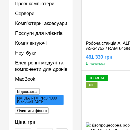
Ігрові комп'ютери
Сервери
Комп'ютерні аксесуари
Послуги для клієнтів
Комплектуючі
Робоча станція AI ALFA
w9-3475x / RAM 64GB 
Ноутбуки
PRO 4000 Blackwell 
461 330 грн
Електронні модулі та
В наявності
компоненти для дронів
НОВИНКА
MacBook
ХІТ
Відеокарта:
NVIDIA RTX PRO 4000
Blackwell 24Gb
Очистити фільтр
Ціна, грн