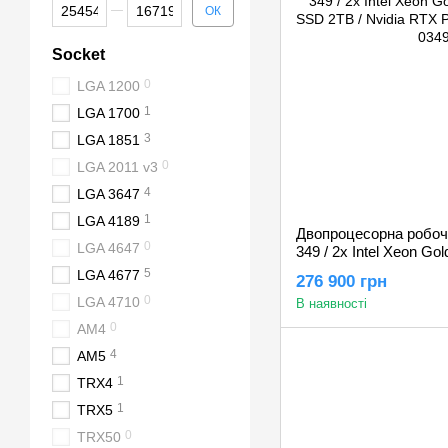
Від Ціна, грн
До Ціна, грн
ОК
Socket
0
LGA 1200
1
LGA 1700
3
LGA 1851
0
LGA 2011 v3
4
LGA 3647
1
LGA 4189
Двопроцесорна робоча
0
LGA 4647
349 / 2x Intel Xeon Go
SSD 2TB / Nvidia RTX
5
LGA 4677
276 900 грн
24GB
0
LGA 4710
В наявності
0
AM4
4
AM5
1
TRX4
1
TRX5
0
TRX50