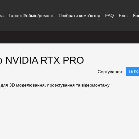
ка
Гарантії/обмін/ремонт
Підібрати комп’ютер
FAQ
Блог
Ко
ою NVIDIA RTX PRO
за п
Сортування: