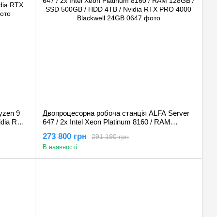
yzen 9
Двопроцесорна робоча станція ALFA Server
idia RTX
647 / 2x Intel Xeon Platinum 8160 / RAM
128GB / SSD 500GB / HDD 4TB / Nvidia RTX
273 800 грн
291 190 грн
PRO 4000 Blackwell 24GB
В наявності