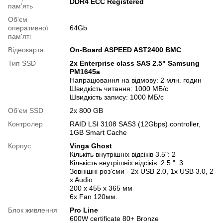
DDR4 ECC Registered
памʼять
Об'єм
оперативної
64Gb
пам'яті
Відеокарта
On-Board ASPEED AST2400 BMC
Тип SSD
2x Enterprise class SAS 2.5" Samsung
PM1645a
Напрацювання на відмову: 2 млн. годин
Швидкість читання: 1000 МБ/с
Швидкість запису: 1000 МБ/с
Об'єм SSD
2х 800 GB
Контролер
RAID LSI 3108 SAS3 (12Gbps) controller,
1GB Smart Cache
Корпус
Vinga Ghost
Кількіть внутрішніх відсіків 3.5": 2
Кількість внутрішніх відсіків: 2.5 ": 3
Зовнішні роз'єми - 2x USB 2.0, 1x USB 3.0, 2
x Audio
200 х 455 х 365 мм
6x Fan 120мм.
Блок живлення
Pro Line
600W certificate 80+ Bronze