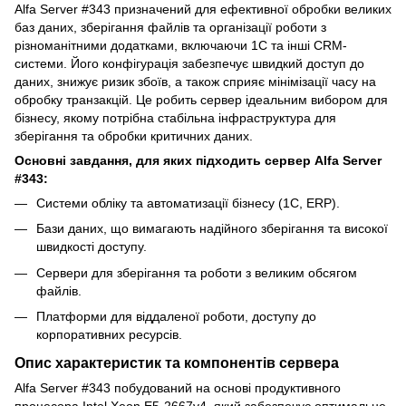
Alfa Server #343 призначений для ефективної обробки великих
баз даних, зберігання файлів та організації роботи з
різноманітними додатками, включаючи 1С та інші CRM-
системи. Його конфігурація забезпечує швидкий доступ до
даних, знижує ризик збоїв, а також сприяє мінімізації часу на
обробку транзакцій. Це робить сервер ідеальним вибором для
бізнесу, якому потрібна стабільна інфраструктура для
зберігання та обробки критичних даних.
Основні завдання, для яких підходить сервер Alfa Server
#343:
Системи обліку та автоматизації бізнесу (1С, ERP).
Бази даних, що вимагають надійного зберігання та високої
швидкості доступу.
Сервери для зберігання та роботи з великим обсягом
файлів.
Платформи для віддаленої роботи, доступу до
корпоративних ресурсів.
Опис характеристик та компонентів сервера
Alfa Server #343 побудований на основі продуктивного
процесора Intel Xeon E5-2667v4, який забезпечує оптимальне