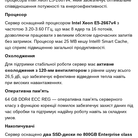
співвідношення потужності та енергоефективності.
Процесор
Сервер оснащений процесором
Intel Xeon E5-2667v4
з
частотою 3.20-3.60 ГГц, що має 8 ядер та 16 потоків,
дозволяючи працювати з великим обсягом одночасних запитів
без затримок. Процесор має 25 MB кешу Intel® Smart Cache,
що сприяє підвищенню загальної продуктивності.
Охолодження
Для підтримки стабільної роботи сервер має
активне
охолодження з 120-мм вентилятором
з рівнем шуму всього
26,5 дБ, що забезпечує ефективне відведення тепла навіть
при високих навантаженнях.
Оперативна пам’ять
64 GB DDR4 ECC REG — оперативна пам'ять серверного
класу з функцією корекції помилок забезпечує захист даних під
час обробки та підтримує надійну роботу навіть за складних
умов.
Накопичувачі
Сервер оснащено
два SSD-диски по 800GB Enterprise class