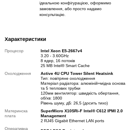
ідеальною конфігурацією, оформимо
замовлення, або просто надамо
консультацію.
Характеристики
Процесор
Intel Xeon E5-2667v4
3.20 - 3.60GHz
8 ядер, 16 потоків
25 MB Intel® Smart Cache
Охолодження
Active 4U CPU Tower Silent Heatsink
Тип: повітряне охолодження
Матеріал радіатора: алюміній+мідна основа
та 5 теплових трубки
120мм вентилятор: швидкість обертання,
об/хв: 1800
Рівень шуму, дБ: 26,5 (досить тихо)
Материнска
SuperMicro X10SRi-F Intel® C612 IPMI 2.0
плата
Management
2 RJ45 Gigabit Ethernet LAN ports
Оперативна