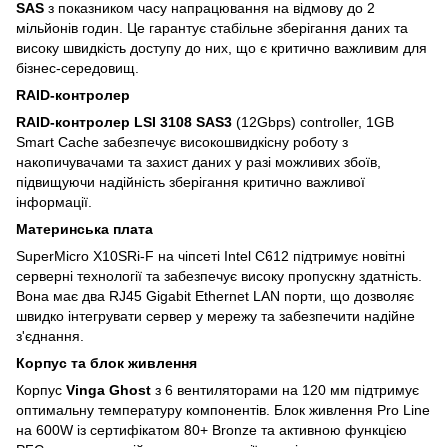
SAS
з показником часу напрацювання на відмову до 2
мільйонів годин. Це гарантує стабільне зберігання даних та
високу швидкість доступу до них, що є критично важливим для
бізнес-середовищ.
RAID-контролер
RAID-контролер LSI 3108 SAS3
(12Gbps) controller, 1GB
Smart Cache забезпечує високошвидкісну роботу з
накопичувачами та захист даних у разі можливих збоїв,
підвищуючи надійність зберігання критично важливої ​​
інформації.
Материнська плата
SuperMicro X10SRi-F на чіпсеті Intel C612 підтримує новітні
серверні технології та забезпечує високу пропускну здатність.
Вона має два RJ45 Gigabit Ethernet LAN порти, що дозволяє
швидко інтегрувати сервер у мережу та забезпечити надійне
з'єднання.
Корпус та блок живлення
Корпус
Vinga Ghost
з 6 вентиляторами на 120 мм підтримує
оптимальну температуру компонентів. Блок живлення Pro Line
на 600W із сертифікатом 80+ Bronze та активною функцією