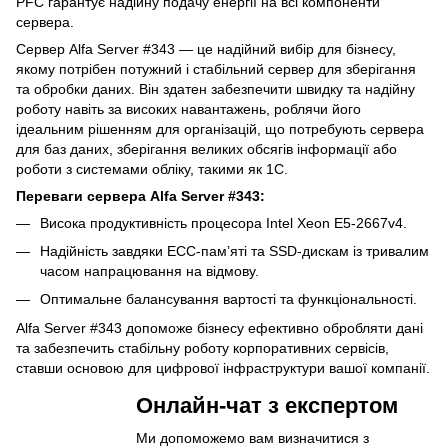
PFC гарантує надійну подачу енергії на всі компоненти
сервера.
Сервер Alfa Server #343 — це надійний вибір для бізнесу,
якому потрібен потужний і стабільний сервер для зберігання
та обробки даних. Він здатен забезпечити швидку та надійну
роботу навіть за високих навантажень, роблячи його
ідеальним рішенням для організацій, що потребують сервера
для баз даних, зберігання великих обсягів інформації або
роботи з системами обліку, такими як 1С.
Переваги сервера Alfa Server #343:
Висока продуктивність процесора Intel Xeon E5-2667v4.
Надійність завдяки ECC-пам’яті та SSD-дискам із тривалим
часом напрацювання на відмову.
Оптимальне балансування вартості та функціональності.
Alfa Server #343 допоможе бізнесу ефективно обробляти дані
та забезпечить стабільну роботу корпоративних сервісів,
ставши основою для цифрової інфраструктури вашої компанії.
Онлайн-чат з експертом
Ми допоможемо вам визначитися з