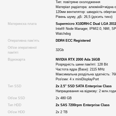
Тип: повітряне охолодження
архітектурі "клієнт-сервер" та використовує базу даних Microso
Матеріал радіатора: алюміній+мідна о
файловими сховищами.
120мм вентилятор: швидкість обертанн
Рівень шуму, дБ: 26,5 (досить тихо)
Технічна конфігурація сервера
Материнска плата
Supermicro X10DRH-C Dual LGA 2011
Процесори:
Два Intel Xeon E5-2667v4 для високопродукти
Intel® Node Manager, IPMI2.0, NMI, S
Материнська плата:
Supermicro X10DRH-C Dual LGA 2011
Watchdog
для двопроцесорної конфігурації.
Оперативна памʼять
DDR4 ECC Registered
Оперативна пам'ять:
64GB DDR4 ECC Registered для швидк
Об'єм оперативної
32Gb
пам'яті
Відеокарта:
NVIDIA RTX 2000 Ada 16GB – оптимальна для 
Відеокарта
NVIDIA RTX 2000 Ada 16GB
декількох моніторів.
Розрядність шини пам'яті: 128 Bit
Накопичувачі:
Комбінація SSD та HDD в RAID для високої ш
Частота ядра (Base): 2115 MHz
Максимальна роздільна здатність: 76
Контролер:
RAID LSI 3108 SAS3 з 2GB кешу для швидкого д
Роз'єми: 4 x miniDisplayPort
Корпус:
4U CSV 4U-K, з монтажем у шафу з глибиною 600
Тип SSD
2x 2.5" SSD SATA Enterprise Class
передніх опор, але для більшої надійності рекомендується
Напрацювання на відмову: 2 млн.год
рейок або набору для жорсткої фіксації. Можливе встановл
Об'єм SSD
2х 480 GB
2,5/3,5.
Тип HDD
2x SAS 7200rpm Enterprise Class
Блок живлення:
600W 80+ Platinum для ефективної та над
Об'єм HDD
2х 2 TB