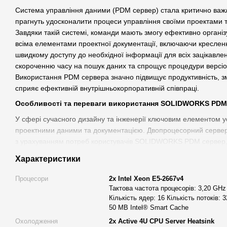
Система управління даними (PDM сервер) стала критично важли
прагнуть удосконалити процеси управління своїми проектами 
Завдяки такій системі, команди мають змогу ефективно організ
всіма елементами проектної документації, включаючи креслен
швидкому доступу до необхідної інформації для всіх зацікавлен
скороченню часу на пошук даних та спрощує процедури версіон
Використання PDM сервера значно підвищує продуктивність, зм
сприяє ефективній внутрішньокорпоративній співпраці.
Особливості та переваги використання SOLIDWORKS PDM
У сфері сучасного дизайну та інженерії ключовим елементом у
проектними даними та документацією. Двопроцесорний сервер 
з урахуванням потреб користувачів SOLIDWORKS PDM сервер,
для збереження, управління та автоматизації робочих процесів
Характеристики
документами та моделями. SOLIDWORKS PDM сервер вирізня
для пошуку та повторного використання файлів, обміну проект
Процесори
2х Intel Xeon E5-2667v4
процесів та надійної передачі актуальної документації виробни
Тактова частота процесорів: 3,20 GHz
Кількість ядер: 16 Кількість потоків: 3
SOLIDWORKS PDM сервери є комплексним рішенням для управ
50 MB Intel® Smart Cache
для організацій будь-якого розміру, забезпечуючи ефективне 
Охолодження
2x Active 4U CPU Server Heatsink
розробкою продуктів та централізоване зберігання інженерних