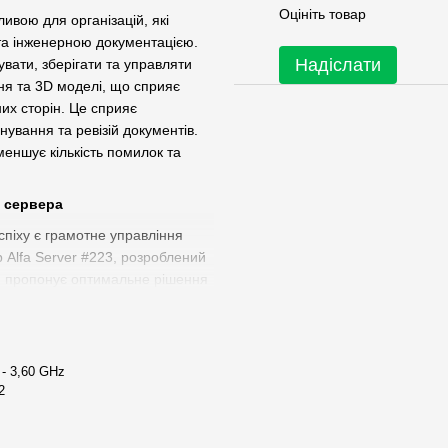
Оцініть товар
вою для організацій, які
та інженерною документацією.
Надіслати
увати, зберігати та управляти
ня та 3D моделі, що сприяє
их сторін. Це сприяє
ування та ревізій документів.
еншує кількість помилок та
 сервера
спіху є грамотне управління
Alfa Server #223, розроблений
 пропонує оптимальне рішення
, пов'язаних з САПР
ється широкими можливостями
ною інформацією, автоматизації
цтву.
 - 3,60 GHz
2
ління даними, яке підходить
управління колективною
 даних. Система базується на