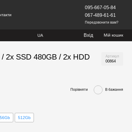
095-667-05-84
нтакти
067-489-61-61
Передзвонити вам?
Вхід
Мій кошик
UA
B / 2x SSD 480GB / 2x HDD
Артикул
00864
Порівняти
В бажання
56Gb
512Gb