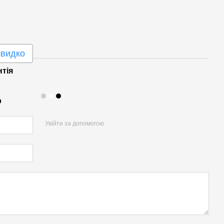
швидко
нтія
р
Увійти за допомогою