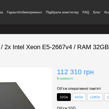
ка
Гарантії/обмін/ремонт
Підібрати комп’ютер
FAQ
Блог
Ко
/ 2х Intel Xeon E5-2667v4 / RAM 32G
112 310 грн
В наявності
Об'єм оперативної пам'яті
32Gb
64Gb
128Gb
2
Об'єм SSD