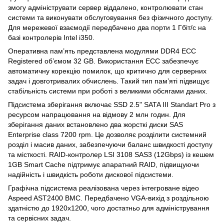
змогу адмініструвати сервер віддалено, контролювати стан
системи та виконувати обслуговування без фізичного доступу.
Для мережевої взаємодії передбачено два порти 1 Гбіт/с на
базі контролерів Intel i350.
Оперативна пам’ять представлена модулями DDR4 ECC
Registered об’ємом 32 GB. Використання ECC забезпечує
автоматичну корекцію помилок, що критично для серверних
задач і довготривалих обчислень. Такий тип пам’яті підвищує
стабільність системи при роботі з великими обсягами даних.
Підсистема зберігання включає SSD 2.5" SATA III Standart Pro з
ресурсом напрацювання на відмову 2 млн годин. Для
зберігання даних встановлено два жорсткі диски SAS
Enterprise class 7200 rpm. Це дозволяє розділити системний
розділ і масив даних, забезпечуючи баланс швидкості доступу
та місткості. RAID-контролер LSI 3108 SAS3 (12Gbps) із кешем
1GB Smart Cache підтримує апаратний RAID, підвищуючи
надійність і швидкість роботи дискової підсистеми.
Графічна підсистема реалізована через інтегроване відео
Aspeed AST2400 BMC. Передбачено VGA-вихід з роздільною
здатністю до 1920x1200, чого достатньо для адміністрування
та сервісних задач.