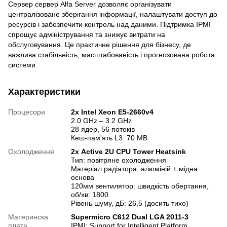
Сервер сервер Alfa Server дозволяє організувати
централізоване зберігання інформації, налаштувати доступ до
ресурсів і забезпечити контроль над даними. Підтримка IPMI
спрощує адміністрування та знижує витрати на
обслуговування. Це практичне рішення для бізнесу, де
важлива стабільність, масштабованість і прогнозована робота
системи.
Характеристики
Процесори
2х Intel Xeon E5-2660v4
2.0 GHz – 3.2 GHz
28 ядер, 56 потоків
Кеш-пам'ять L3: 70 MB
Охолодження
2х Active 2U CPU Tower Heatsink
Тип: повітряне охолодження
Матеріал радіатора: алюміній + мідна
основа
120мм вентилятор: швидкість обертання,
об/хв: 1800
Рівень шуму, дБ: 26,5 (досить тихо)
Материнска
Supermicro C612 Dual LGA 2011-3
плата
IPMI: Support for Intelligent Platform