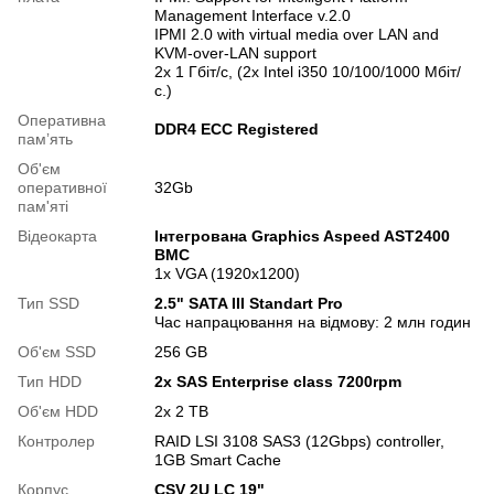
Management Interface v.2.0
IPMI 2.0 with virtual media over LAN and
KVM-over-LAN support
2x 1 Гбіт/с, (2х Intel i350 10/100/1000 Мбіт/
с.)
Оперативна
DDR4 ECC Registered
памʼять
Об'єм
оперативної
32Gb
пам'яті
Відеокарта
Інтегрована Graphics Aspeed AST2400
BMC
1x VGA (1920x1200)
Тип SSD
2.5" SATA III Standart Pro
Час напрацювання на відмову: 2 млн годин
Об'єм SSD
256 GB
Тип HDD
2x SAS Enterprise class 7200rpm
Об'єм HDD
2х 2 TB
Контролер
RAID LSI 3108 SAS3 (12Gbps) controller,
1GB Smart Cache
Корпус
CSV 2U LC 19"