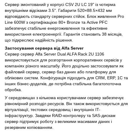
Сервер змонтований у корпусі CSV 2U LC 19" із чотирма
внутрішніми відсіками 3.5". Габарити 520×88.5×432 мм
відповідають стандарту серверних стійок. Блок живлення Pro
Line 600W з сертифікацією 80+ Bronze та Active PFC
забезпечує стабільне енергоживлення та ефективне
використання електроенергії. Гарантія становить 38 місяців,
що підкреслює надійність рішення.
Застосування сервера від Alfa Server
Сервер сервер Alfa Server Dual ALFA Rack 2U 1106
використовується для розгортання корпоративних сервісів у
компаніях різного масштабу. Його доцільно застосовувати як
файловий сервер, сервер баз даних або платформу для
облікових систем. Конфігурація підходить для CRM, ERP, 1С та
інших бізнес-додатків, де потрібна стабільна багатопоточна
обробка.
У середовищах з кількома користувачами сервер забезпечує
рівномірний розподіл ресурсів. Він також використовується для
віртуалізації, тестових середовищ і внутрішніх IT-
інфраструктур. Завдяки RAID-контролеру та SAS-дискам
сервер підтримує роботу з великими масивами даних і
резервним копіюванням.