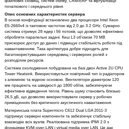
файлових сховищ, систем обліку, CRM/ERP та віртуалізації
початкового і середнього рівня.
Опис основних характеристик сервера
В основі конфігурації встановлено два процесори Intel Xeon
E5-2660v4 із тактовою частотою від 2.0 до 3.2 GHz. Сумарно
система отримує 28 ядер і 56 потоків, що дозволяє ефективно
обробляти паралельні задачі. Кеш L3 об’ємом 70 MB
прискорює доступ до даних і підвищує стабільність роботи під
навантаженням. Така архітектура добре підходить для
багатокористувацьких середовищ і серверних ролей з
розподілом ресурсів.
Система охолодження побудована на базі двох Active 2U CPU
Tower Heatsink. Використовується повітряний тип із радіатором
з алюмінію та мідною основою. Вентилятори діаметром 120
мм працюють на швидкості до 1800 об/хв, забезпечуючи
ефективне відведення тепла. Рівень шуму становить близько
26,5 дБ, що дозволяє використовувати сервер у робочих
приміщеннях без критичного акустичного навантаження.
Материнська плата Supermicro C612 Dual LGA 2011-3
підтримує серверні компоненти та забезпечує стабільну
взаємодію всіх вузлів. Реалізована підтримка IPMI 2.0 з
функціями KVM-over-LAN і virtual media over LAN. Це дає