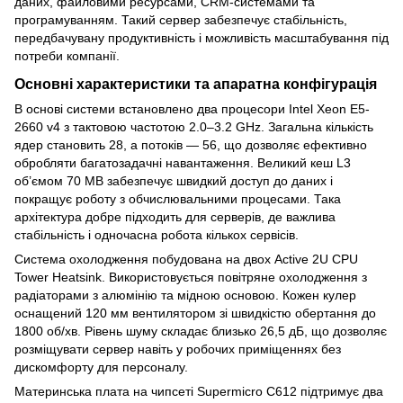
даних, файловими ресурсами, CRM-системами та
програмуванням. Такий сервер забезпечує стабільність,
передбачувану продуктивність і можливість масштабування під
потреби компанії.
Основні характеристики та апаратна конфігурація
В основі системи встановлено два процесори Intel Xeon E5-
2660 v4 з тактовою частотою 2.0–3.2 GHz. Загальна кількість
ядер становить 28, а потоків — 56, що дозволяє ефективно
обробляти багатозадачні навантаження. Великий кеш L3
об’ємом 70 MB забезпечує швидкий доступ до даних і
покращує роботу з обчислювальними процесами. Така
архітектура добре підходить для серверів, де важлива
стабільність і одночасна робота кількох сервісів.
Система охолодження побудована на двох Active 2U CPU
Tower Heatsink. Використовується повітряне охолодження з
радіаторами з алюмінію та мідною основою. Кожен кулер
оснащений 120 мм вентилятором зі швидкістю обертання до
1800 об/хв. Рівень шуму складає близько 26,5 дБ, що дозволяє
розміщувати сервер навіть у робочих приміщеннях без
дискомфорту для персоналу.
Материнська плата на чипсеті Supermicro C612 підтримує два