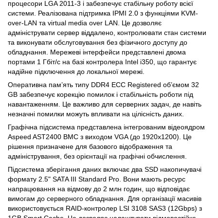
процесори LGA 2011-3 і забезпечує стабільну роботу всієї
системи. Реалізована підтримка IPMI 2.0 з функціями KVM-
over-LAN та virtual media over LAN. Це дозволяє
адмініструвати сервер віддалено, контролювати стан системи
та виконувати обслуговування без фізичного доступу до
обладнання. Мережеві інтерфейси представлені двома
портами 1 Гбіт/с на базі контролера Intel i350, що гарантує
надійне підключення до локальної мережі.
Оперативна пам’ять типу DDR4 ECC Registered об’ємом 32
GB забезпечує корекцію помилок і стабільність роботи під
навантаженням. Це важливо для серверних задач, де навіть
незначні помилки можуть впливати на цілісність даних.
Графічна підсистема представлена інтегрованим відеоядром
Aspeed AST2400 BMC з виходом VGA (до 1920x1200). Це
рішення призначене для базового відображення та
адміністрування, без орієнтації на графічні обчислення.
Підсистема зберігання даних включає два SSD накопичувачі
формату 2.5" SATA III Standard Pro. Вони мають ресурс
напрацювання на відмову до 2 млн годин, що відповідає
вимогам до серверного обладнання. Для організації масивів
використовується RAID-контролер LSI 3108 SAS3 (12Gbps) з