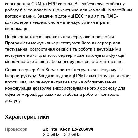
сервера для CRM та ERP систем. Він забезпечує стабільну
роботу бізнес-додатків, що критично для компаній із постійним
потоком даних. Завдяки підтримці ECC пам’яті та RAID-
контролера з кешем, система знижує ризики втрати
інформації.
Це рішення також підходить для середовищ розробки.
Програмісти можуть використовувати його як сервер для
тестування, розгортання сервісів та роботи з внутрішніми
інструментами. Крім того, сервер може виконувати функції
мережевого сховища або серверу резервного копіювання.
Сервер сервер Alfa Server легко інтегрується в існуючу IT-
інфраструктуру. Завдяки підтримці IPMI адміністрування стає
простішим, що знижує витрати часу на обслуговування.
Конфігурація дозволяє використовувати його як основу для
офісної мережі, де важлива стабільна робота і контроль
доступу.
Характеристики
Процесори
2х Intel Xeon E5-2660v4
2.0 GHz – 3.2 GHz