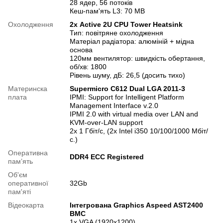
28 ядер, 56 потоків
Кеш-пам'ять L3: 70 MB
Охолодження
2х Active 2U CPU Tower Heatsink
Тип: повітряне охолодження
Матеріал радіатора: алюміній + мідна
основа
120мм вентилятор: швидкість обертання,
об/хв: 1800
Рівень шуму, дБ: 26,5 (досить тихо)
Материнска
Supermicro C612 Dual LGA 2011-3
плата
IPMI: Support for Intelligent Platform
Management Interface v.2.0
IPMI 2.0 with virtual media over LAN and
KVM-over-LAN support
2x 1 Гбіт/с, (2х Intel i350 10/100/1000 Мбіт/
с.)
Оперативна
DDR4 ECC Registered
памʼять
Об'єм
оперативної
32Gb
пам'яті
Відеокарта
Інтегрована Graphics Aspeed AST2400
BMC
1x VGA (1920x1200)