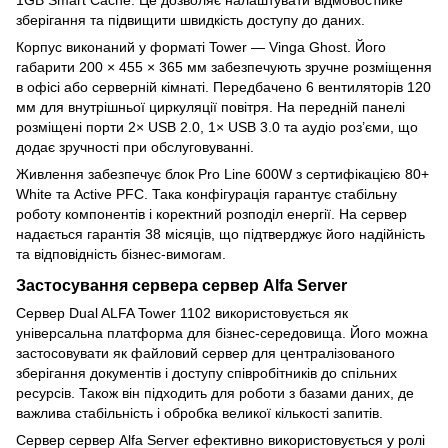
1GB Smart Cache. Це дозволяє налаштувати відмовостійке
зберігання та підвищити швидкість доступу до даних.
Корпус виконаний у форматі Tower — Vinga Ghost. Його
габарити 200 × 455 × 365 мм забезпечують зручне розміщення
в офісі або серверній кімнаті. Передбачено 6 вентиляторів 120
мм для внутрішньої циркуляції повітря. На передній панелі
розміщені порти 2× USB 2.0, 1× USB 3.0 та аудіо роз’єми, що
додає зручності при обслуговуванні.
Живлення забезпечує блок Pro Line 600W з сертифікацією 80+
White та Active PFC. Така конфігурація гарантує стабільну
роботу компонентів і коректний розподіл енергії. На сервер
надається гарантія 38 місяців, що підтверджує його надійність
та відповідність бізнес-вимогам.
Застосування сервера сервер Alfa Server
Сервер Dual ALFA Tower 1102 використовується як
універсальна платформа для бізнес-середовища. Його можна
застосовувати як файловий сервер для централізованого
зберігання документів і доступу співробітників до спільних
ресурсів. Також він підходить для роботи з базами даних, де
важлива стабільність і обробка великої кількості запитів.
Сервер сервер Alfa Server ефективно використовується у ролі