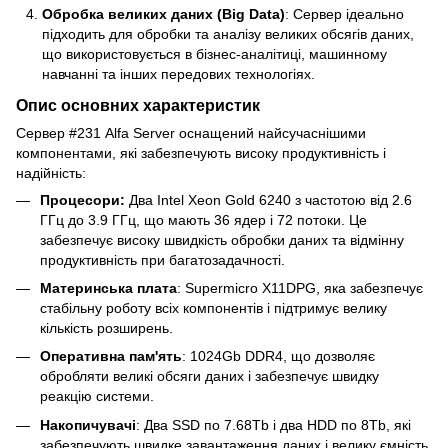
Обробка великих даних (Big Data)
: Сервер ідеально
підходить для обробки та аналізу великих обсягів даних,
що використовується в бізнес-аналітиці, машинному
навчанні та інших передових технологіях.
Опис основних характеристик
Сервер #231 Alfa Server оснащений найсучаснішими
компонентами, які забезпечують високу продуктивність і
надійність:
Процесори:
Два Intel Xeon Gold 6240 з частотою від 2.6
ГГц до 3.9 ГГц, що мають 36 ядер і 72 потоки. Це
забезпечує високу швидкість обробки даних та відмінну
продуктивність при багатозадачності.
Материнська плата
: Supermicro X11DPG, яка забезпечує
стабільну роботу всіх компонентів і підтримує велику
кількість розширень.
Оперативна пам'ять
: 1024Gb DDR4, що дозволяє
обробляти великі обсяги даних і забезпечує швидку
реакцію системи.
Накопичувачі
: Два SSD по 7.68Tb і два HDD по 8Tb, які
забезпечують швидке завантаження даних і велику ємність