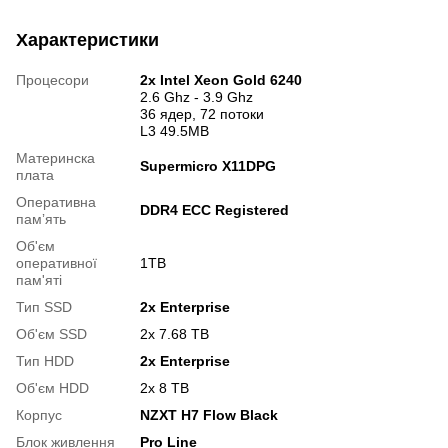
Характеристики
Процесори
2x Intel Xeon Gold 6240
2.6 Ghz - 3.9 Ghz
36 ядер, 72 потоки
L3 49.5MB
Материнска
Supermicro X11DPG
плата
Оперативна
DDR4 ECC Registered
памʼять
Об'єм
оперативної
1TB
пам'яті
Тип SSD
2x Enterprise
Об'єм SSD
2х 7.68 TB
Тип HDD
2x Enterprise
Об'єм HDD
2х 8 TB
Корпус
NZXT H7 Flow Black
Блок живлення
Pro Line