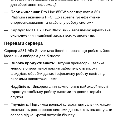
для зберігання інформації.
Блок живлення
: Pro Line 850W з сертифікатом 80+
Platinum і активним PFC, що забезпечує ефективне
енергоспоживання та стабільну роботу системи.
Корпус
: NZXT H7 Flow Black, який забезпечує ефективне
охолодження і надійний захист всіх компонентів.
Переваги сервера
Сервер #231 Alfa Server має безліч переваг, що роблять його
ідеальним вибором для бізнесу:
Висока продуктивність
: Потужні процесори і велика
кількість оперативної пам'яті забезпечують високу
швидкість обробки даних і ефективну роботу навіть під
високими навантаженнями.
Надійність
: Використання компонентів найвищої якості
гарантує стабільну роботу системи та довгий термін
служби.
Гнучкість
: Підтримка великої кількості віртуальних машин і
можливість розширення системи дозволяють налаштувати
сервер під конкретні потреби бізнесу.