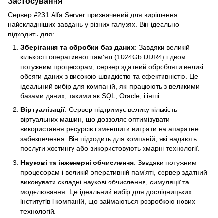
Застосування
Сервер #231 Alfa Server призначений для вирішення
найскладніших завдань у різних галузях. Він ідеально
підходить для:
Зберігання та обробки баз даних
: Завдяки великій
кількості оперативної пам'яті (1024Gb DDR4) і двом
потужним процесорам, сервер здатний обробляти великі
обсяги даних з високою швидкістю та ефективністю. Це
ідеальний вибір для компаній, які працюють з великими
базами даних, такими як SQL, Oracle, і інші.
Віртуалізації
: Сервер підтримує велику кількість
віртуальних машин, що дозволяє оптимізувати
використання ресурсів і зменшити витрати на апаратне
забезпечення. Він підходить для компаній, які надають
послуги хостингу або використовують хмарні технології.
Наукові та інженерні обчислення
: Завдяки потужним
процесорам і великій оперативній пам'яті, сервер здатний
виконувати складні наукові обчислення, симуляції та
моделювання. Це ідеальний вибір для дослідницьких
інститутів і компаній, що займаються розробкою нових
технологій.