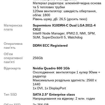
Матеріал радіатора: алюміній+мідна основа
та 5 теплових трубки
120мм вентилятор: швидкість обертання,
об/хв: 1800
Рівень шуму, дБ: 26,5 (досить тихо)
Материнска
Supermicro X10DRH-C Dual LGA 2011-4
плата
C612
Intel® Node Manager, IPMI2.0, NMI, SPM,
SUM, SuperDoctor® 5, Watchdog
Оперативна
DDR4 ECC Registered
памʼять
Об'єм
оперативної
256Gb
пам'яті
Відеокарта
Nvidia Quadro 600 1Gb
Охолодження: вентилятори 1 кулер 90мм +
радіатор
Максимальна роздільна здатність: 2560 x
1440
1x DVI, 1x DisplayPort
Тип SSD
SATA 2.5" Enterprise class
Напрацювання на відмову: 2 млн. годин
Об'єм SSD
2х 256 GB