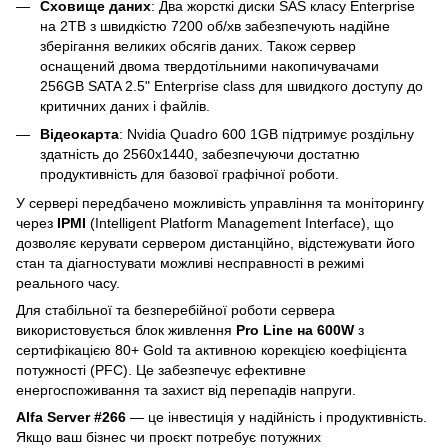
Сховище даних
: Два жорсткі диски SAS класу Enterprise
на 2TB з швидкістю 7200 об/хв забезпечують надійне
зберігання великих обсягів даних. Також сервер
оснащений двома твердотільними накопичувачами
256GB SATA 2.5" Enterprise class для швидкого доступу до
критичних даних і файлів.
Відеокарта
: Nvidia Quadro 600 1GB підтримує роздільну
здатність до 2560x1440, забезпечуючи достатню
продуктивність для базової графічної роботи.
У сервері передбачено можливість управління та моніторингу
через
IPMI
(Intelligent Platform Management Interface), що
дозволяє керувати сервером дистанційно, відстежувати його
стан та діагностувати можливі несправності в режимі
реального часу.
Для стабільної та безперебійної роботи сервера
використовується блок живлення
Pro Line на 600W
з
сертифікацією 80+ Gold та активною корекцією коефіцієнта
потужності (PFC). Це забезпечує ефективне
енергоспоживання та захист від перепадів напруги.
Alfa Server #266
— це інвестиція у надійність і продуктивність.
Якщо ваш бізнес чи проєкт потребує потужних