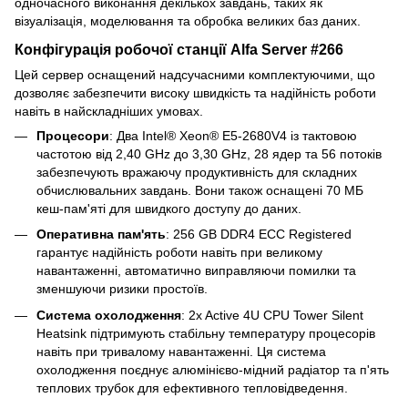
одночасного виконання декількох завдань, таких як
візуалізація, моделювання та обробка великих баз даних.
Конфігурація робочої станції Alfa Server #266
Цей сервер оснащений надсучасними комплектуючими, що
дозволяє забезпечити високу швидкість та надійність роботи
навіть в найскладніших умовах.
Процесори
: Два Intel® Xeon® E5-2680V4 із тактовою
частотою від 2,40 GHz до 3,30 GHz, 28 ядер та 56 потоків
забезпечують вражаючу продуктивність для складних
обчислювальних завдань. Вони також оснащені 70 МБ
кеш-пам'яті для швидкого доступу до даних.
Оперативна пам'ять
: 256 GB DDR4 ECC Registered
гарантує надійність роботи навіть при великому
навантаженні, автоматично виправляючи помилки та
зменшуючи ризики простоїв.
Система охолодження
: 2x Active 4U CPU Tower Silent
Heatsink підтримують стабільну температуру процесорів
навіть при тривалому навантаженні. Ця система
охолодження поєднує алюмінієво-мідний радіатор та п'ять
теплових трубок для ефективного тепловідведення.