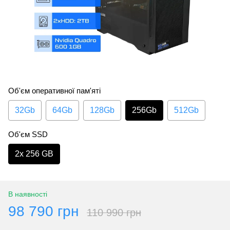
Об'єм оперативної пам'яті
32Gb
64Gb
128Gb
256Gb
512Gb
Об'єм SSD
2х 256 GB
В наявності
98 790 грн
110 990 грн