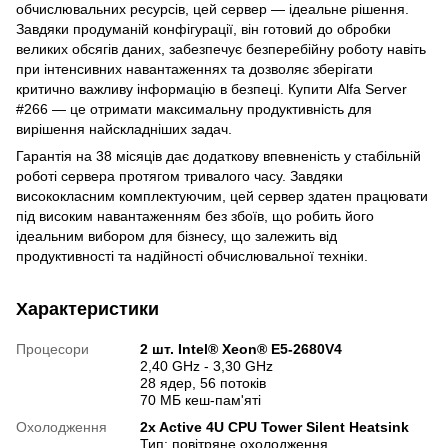
обчислювальних ресурсів, цей сервер — ідеальне рішення.
Завдяки продуманій конфігурації, він готовий до обробки
великих обсягів даних, забезпечує безперебійну роботу навіть
при інтенсивних навантаженнях та дозволяє зберігати
критично важливу інформацію в безпеці. Купити Alfa Server
#266 — це отримати максимальну продуктивність для
вирішення найскладніших задач.
Гарантія на 38 місяців дає додаткову впевненість у стабільній
роботі сервера протягом тривалого часу. Завдяки
висококласним комплектуючим, цей сервер здатен працювати
під високим навантаженням без збоїв, що робить його
ідеальним вибором для бізнесу, що залежить від
продуктивності та надійності обчислювальної техніки.
Характеристики
Процесори
2 шт. Intel® Xeon® E5-2680V4
2,40 GHz - 3,30 GHz
28 ядер, 56 потоків
70 МБ кеш-пам'яті
Охолодження
2x Active 4U CPU Tower Silent Heatsink
Тип: повітряне охолодження