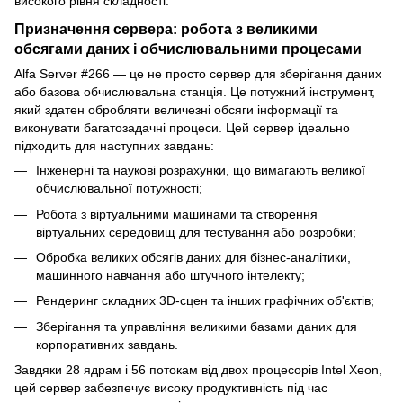
високого рівня складності.
Призначення сервера: робота з великими
обсягами даних і обчислювальними процесами
Alfa Server #266 — це не просто сервер для зберігання даних
або базова обчислювальна станція. Це потужний інструмент,
який здатен обробляти величезні обсяги інформації та
виконувати багатозадачні процеси. Цей сервер ідеально
підходить для наступних завдань:
Інженерні та наукові розрахунки, що вимагають великої
обчислювальної потужності;
Робота з віртуальними машинами та створення
віртуальних середовищ для тестування або розробки;
Обробка великих обсягів даних для бізнес-аналітики,
машинного навчання або штучного інтелекту;
Рендеринг складних 3D-сцен та інших графічних об'єктів;
Зберігання та управління великими базами даних для
корпоративних завдань.
Завдяки 28 ядрам і 56 потокам від двох процесорів Intel Xeon,
цей сервер забезпечує високу продуктивність під час