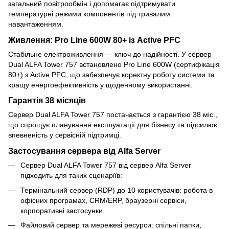
загальний повітрообмін і допомагає підтримувати
температурні режими компонентів під тривалим
навантаженням.
Живлення: Pro Line 600W 80+ із Active PFC
Стабільне електроживлення — ключ до надійності. У сервер
Dual ALFA Tower 757 встановлено Pro Line 600W (сертифікація
80+) з Active PFC, що забезпечує коректну роботу системи та
кращу енергоефективність у щоденному використанні.
Гарантія 38 місяців
Сервер Dual ALFA Tower 757 постачається з гарантією 38 міс.,
що спрощує планування експлуатації для бізнесу та підсилює
впевненість у сервісній підтримці.
Застосування сервера від Alfa Server
Сервер Dual ALFA Tower 757 від сервер Alfa Server
підходить для таких сценаріїв:
Термінальний сервер (RDP) до 10 користувачів: робота в
офісних програмах, CRM/ERP, браузерні сервіси,
корпоративні застосунки.
Файловий сервер та мережеві ресурси: спільні папки,