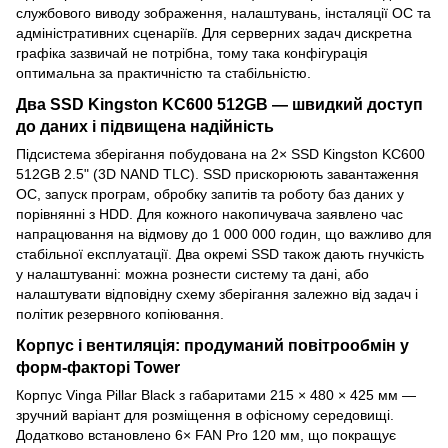
службового виводу зображення, налаштувань, інсталяції ОС та
адміністративних сценаріїв. Для серверних задач дискретна
графіка зазвичай не потрібна, тому така конфігурація
оптимальна за практичністю та стабільністю.
Два SSD Kingston KC600 512GB — швидкий доступ
до даних і підвищена надійність
Підсистема зберігання побудована на 2× SSD Kingston KC600
512GB 2.5" (3D NAND TLC). SSD прискорюють завантаження
ОС, запуск програм, обробку запитів та роботу баз даних у
порівнянні з HDD. Для кожного накопичувача заявлено час
напрацювання на відмову до 1 000 000 годин, що важливо для
стабільної експлуатації. Два окремі SSD також дають гнучкість
у налаштуванні: можна рознести систему та дані, або
налаштувати відповідну схему зберігання залежно від задач і
політик резервного копіювання.
Корпус і вентиляція: продуманий повітрообмін у
форм-факторі Tower
Корпус Vinga Pillar Black з габаритами 215 × 480 × 425 мм —
зручний варіант для розміщення в офісному середовищі.
Додатково встановлено 6× FAN Pro 120 мм, що покращує