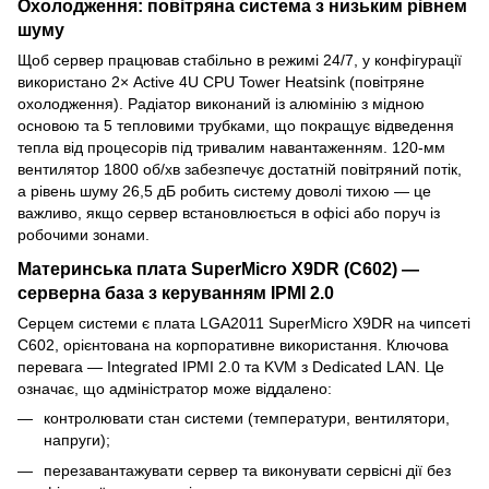
Охолодження: повітряна система з низьким рівнем
шуму
Щоб сервер працював стабільно в режимі 24/7, у конфігурації
використано 2× Active 4U CPU Tower Heatsink (повітряне
охолодження). Радіатор виконаний із алюмінію з мідною
основою та 5 тепловими трубками, що покращує відведення
тепла від процесорів під тривалим навантаженням. 120-мм
вентилятор 1800 об/хв забезпечує достатній повітряний потік,
а рівень шуму 26,5 дБ робить систему доволі тихою — це
важливо, якщо сервер встановлюється в офісі або поруч із
робочими зонами.
Материнська плата SuperMicro X9DR (C602) —
серверна база з керуванням IPMI 2.0
Серцем системи є плата LGA2011 SuperMicro X9DR на чипсеті
C602, орієнтована на корпоративне використання. Ключова
перевага — Integrated IPMI 2.0 та KVM з Dedicated LAN. Це
означає, що адміністратор може віддалено:
контролювати стан системи (температури, вентилятори,
напруги);
перезавантажувати сервер та виконувати сервісні дії без