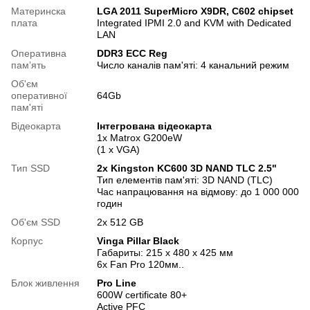
Материнска
LGA 2011 SuperMicro X9DR, C602 chipset
плата
Integrated IPMI 2.0 and KVM with Dedicated
LAN
Оперативна
DDR3 ECC Reg
памʼять
Число каналів пам'яті: 4 канальний режим
Об'єм
оперативної
64Gb
пам'яті
Відеокарта
Інтегрована відеокарта
1x Matrox G200eW
(1 x VGA)
Тип SSD
2x Kingston KC600 3D NAND TLC 2.5"
Тип елементів пам'яті: 3D NAND (TLC)
Час напрацювання на відмову: до 1 000 000
годин
Об'єм SSD
2х 512 GB
Корпус
Vinga Pillar Black
Габариты: 215 x 480 x 425 мм
6х Fan Pro 120мм..
Блок живлення
Pro Line
600W certificate 80+
Active PFC