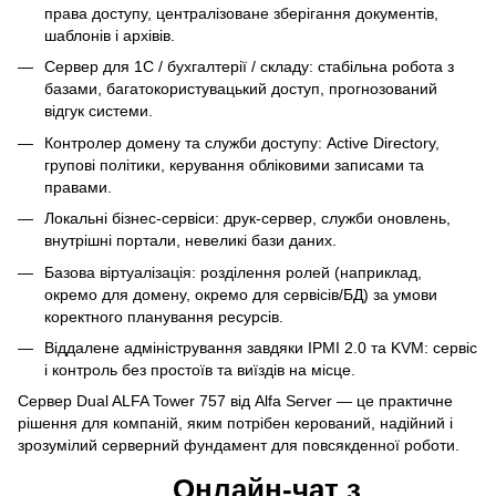
права доступу, централізоване зберігання документів,
шаблонів і архівів.
Сервер для 1С / бухгалтерії / складу: стабільна робота з
базами, багатокористувацький доступ, прогнозований
відгук системи.
Контролер домену та служби доступу: Active Directory,
групові політики, керування обліковими записами та
правами.
Локальні бізнес-сервіси: друк-сервер, служби оновлень,
внутрішні портали, невеликі бази даних.
Базова віртуалізація: розділення ролей (наприклад,
окремо для домену, окремо для сервісів/БД) за умови
коректного планування ресурсів.
Віддалене адміністрування завдяки IPMI 2.0 та KVM: сервіс
і контроль без простоїв та виїздів на місце.
Сервер Dual ALFA Tower 757 від Alfa Server — це практичне
рішення для компаній, яким потрібен керований, надійний і
зрозумілий серверний фундамент для повсякденної роботи.
Онлайн-чат з