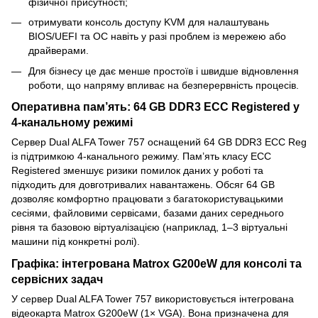
фізичної присутності;
отримувати консоль доступу KVM для налаштувань
BIOS/UEFI та ОС навіть у разі проблем із мережею або
драйверами.
Для бізнесу це дає менше простоїв і швидше відновлення
роботи, що напряму впливає на безперервність процесів.
Оперативна пам’ять: 64 GB DDR3 ECC Registered у
4-канальному режимі
Сервер Dual ALFA Tower 757 оснащений 64 GB DDR3 ECC Reg
із підтримкою 4-канального режиму. Пам’ять класу ECC
Registered зменшує ризики помилок даних у роботі та
підходить для довготривалих навантажень. Обсяг 64 GB
дозволяє комфортно працювати з багатокористувацькими
сесіями, файловими сервісами, базами даних середнього
рівня та базовою віртуалізацією (наприклад, 1–3 віртуальні
машини під конкретні ролі).
Графіка: інтегрована Matrox G200eW для консолі та
сервісних задач
У сервер Dual ALFA Tower 757 використовується інтегрована
відеокарта Matrox G200eW (1× VGA). Вона призначена для