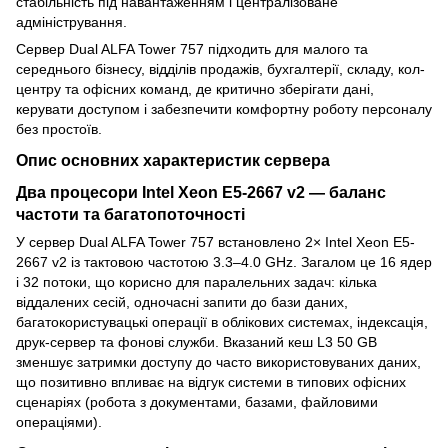
стабільність під навантаженням і централізоване
адміністрування.
Сервер Dual ALFA Tower 757 підходить для малого та
середнього бізнесу, відділів продажів, бухгалтерії, складу, кол-
центру та офісних команд, де критично зберігати дані,
керувати доступом і забезпечити комфортну роботу персоналу
без простоїв.
Опис основних характеристик сервера
Два процесори Intel Xeon E5-2667 v2 — баланс
частоти та багатопоточності
У сервер Dual ALFA Tower 757 встановлено 2× Intel Xeon E5-
2667 v2 із тактовою частотою 3.3–4.0 GHz. Загалом це 16 ядер
і 32 потоки, що корисно для паралельних задач: кілька
віддалених сесій, одночасні запити до бази даних,
багатокористувацькі операції в облікових системах, індексація,
друк-сервер та фонові служби. Вказаний кеш L3 50 GB
зменшує затримки доступу до часто використовуваних даних,
що позитивно впливає на відгук системи в типових офісних
сценаріях (робота з документами, базами, файловими
операціями).