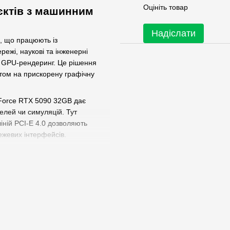
Оцініть товар
єктів з машинним
Надіслати
, що працюють із
жі, наукові та інженерні
, GPU-рендеринг. Це рішення
нтом на прискорену графічну
eForce RTX 5090 32GB дає
елей чи симуляцій. Тут
ній PCI-E 4.0 дозволяють
ежевих інтерфейсів.
оділ задач між великою
в: