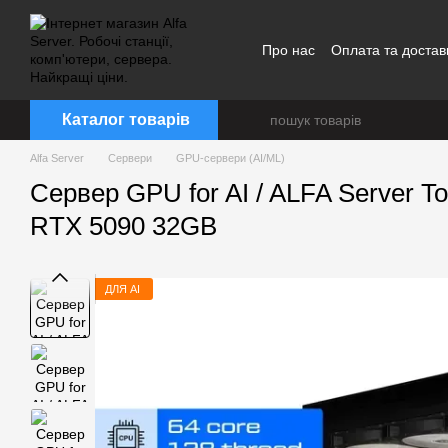
Перейти до основного контенту
Про нас
Оплата та достав
Каталог товарів
Alfa Server
Сервери
GPU-сервери (AI/ML)
Сервер GPU for AI / ALFA Server T
RTX 5090 32GB
ДЛЯ AI