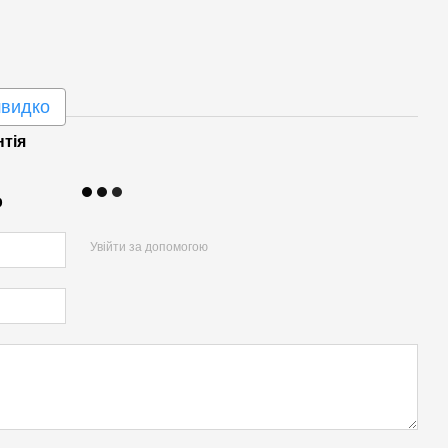
швидко
нтія
р
Увійти за допомогою