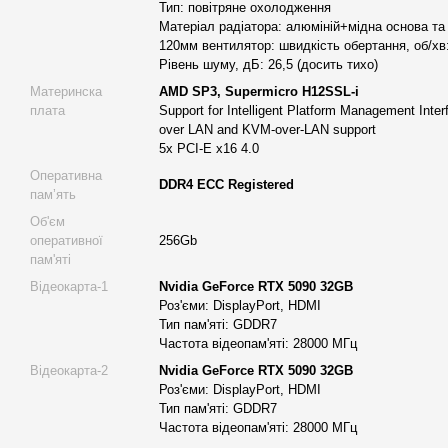
Тип: повітряне охолодження
обробка великих масивів інформації
Матеріал радіатора: алюміній+мідна основа та
120мм вентилятор: швидкість обертання, об/хв
створення програмного забезпечення та компіляція
Рівень шуму, дБ: 26,5 (досить тихо)
віртуалізація та контейнеризовані сервіси
Материнска
AMD SP3, Supermicro H12SSL-i
плата
Support for Intelligent Platform Management Interf
хмарні задачі з прискореним виконанням
over LAN and KVM-over-LAN support
Якщо потрібно купити GPU сервер або робочу станцію з майбу
5x PCI-E x16 4.0
цей варіант стане довгостроковою інвестицією для бізнесу чи л
Оперативна
DDR4 ECC Registered
памʼять
Технічні складові та їх вплив на робочі процеси
Об'єм
Процесор AMD Epyc 7713
— 64 ядра і 128 потоків дозволяют
оперативної
256Gb
операції без зупинок і блокувань. Частотний діапазон 2.0–3.6
пам'яті
обробки, математичних моделей та server-side ML-обчислень.
Відеокарта-1
Nvidia GeForce RTX 5090 32GB
затримки при роботі з великими наборами даних.
Роз'єми: DisplayPort, HDMI
Тип пам'яті: GDDR7
Охолодження процесора — Active 4U Tower Heatsink з алюміні
Частота відеопам'яті: 28000 МГц
основою та п’ятьма тепловими трубками. 120-мм вентилятор п
навантаженням, що важливо для серверних систем із цілодобо
Відеокарта-2
Nvidia GeForce RTX 5090 32GB
Роз'єми: DisplayPort, HDMI
Графічний потенціал: 2× Nvidia GeForce RTX 5090 3
Тип пам'яті: GDDR7
Частота відеопам'яті: 28000 МГц
Пара сучасних GPU забезпечує прискорення алгоритмів ШІ, си