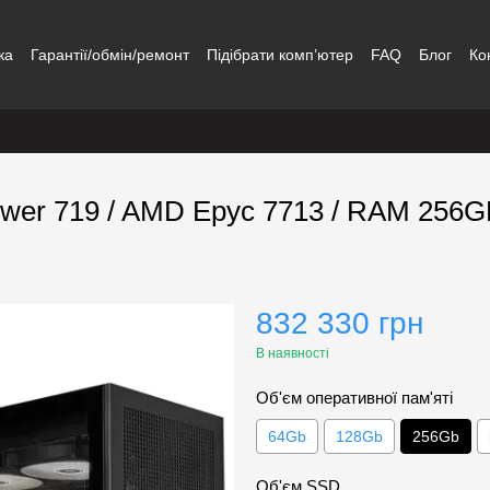
ка
Гарантії/обмін/ремонт
Підібрати комп’ютер
FAQ
Блог
Ко
ower 719 / AMD Epyc 7713 / RAM 256G
832 330 грн
В наявності
Об'єм оперативної пам'яті
64Gb
128Gb
256Gb
Об'єм SSD