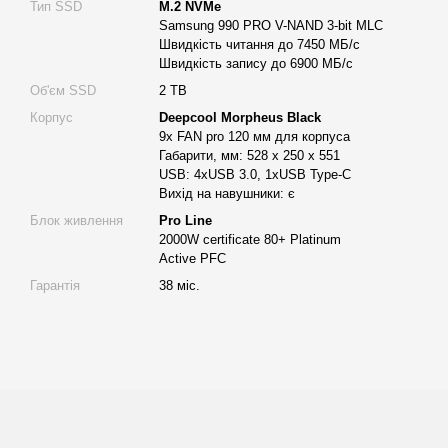
Тип SSD
M.2 NVMe
VRAM GDDR7 з частотою 28000 МГц підіймає пропускну здатні
Samsung 990 PRO V-NAND 3-bit MLC
центрів обробки даних.
Швидкість читання до 7450 МБ/с
Виходи DisplayPort і HDMI дозволяють використовувати сервер у
Швидкість запису до 6900 МБ/с
моніторингом візуалізації, якщо це необхідно.
Об'єм SSD
2 TB
Дискова підсистема для швидкої роботи
Корпус
Deepcool Morpheus Black
9x FAN pro 120 мм для корпуса
SSD NVMe 2TB Samsung 990 PRO гарантує високу продуктивніс
Габарити, мм: 528 x 250 x 551
USB: 4xUSB 3.0, 1xUSB Type-C
читання до 7450 МБ/с
Вихід на навушники: є
запис до 6900 МБ/с
Блок живлення
Pro Line
Ці параметри важливі для задач, де об’єм даних постійно змінює
2000W certificate 80+ Platinum
Active PFC
індекси, моделі.
Гарантія
38 міс.
Материнська плата SP3 Supermicro H12SSL-i
Завдяки IPMI 2.0 підтримується дистанційне керування серверо
моніторинг без додаткових пристроїв.
П’ять PCI-E 4.0 x16 відкривають шлях до розширення конфігура
зростуть.