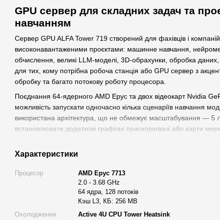
GPU сервер для складних задач та про
навчанням
Сервер GPU ALFA Tower 719 створений для фахівців і компаній
високонавантаженими проєктами: машинне навчання, нейромере
обчислення, великі LLM-моделі, 3D-обрахунки, обробка даних
для тих, кому потрібна робоча станція або GPU сервер з акце
обробку та багато потокову роботу процесора.
Поєднання 64-ядерного AMD Epyc та двох відеокарт Nvidia G
можливість запускати одночасно кілька сценаріїв навчання мод
використана архітектура, що не обмежує масштабування — 5 лі
встановлювати додаткові графічні прискорювачі або карти мер
Де застосовується GPU сервер ALFA Tower 719
Характеристики
Цей GPU сервер використовується у сферах, де важливий розп
кількістю ядер та GPU-прискоренням. Серед основних напрямі
Процесор
AMD Epyc 7713
2.0 - 3.68 GHz
машинне навчання, навчання нейромереж, LLM
64 ядра, 128 потоків
графічні обрахунки, GPU-рендеринг, 3D-симуляції
Кэш L3, КБ: 256 MB
Охолодження
Active 4U CPU Tower Heatsink
наукові, математичні та інженерні обчислення