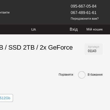
095-667-05-84
нтакти
067-489-61-61
Передзвонити вам?
Вхід
Мій кошик
UA
B / SSD 2TB / 2x GeForce
Артикул
01143
Порівняти
В бажання
512Gb