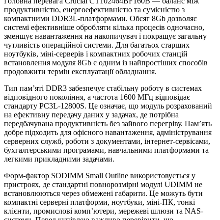
Головна перевага Crucial CT102464BF160B — баланс між
продуктивністю, енергоефективністю та сумісністю з
компактними DDR3L-платформами. Обсяг 8Gb дозволяє
системі ефективніше обробляти кілька процесів одночасно,
зменшує навантаження на накопичувач і покращує загальну
чутливість операційної системи. Для багатьох старших
ноутбуків, міні-серверів і компактних робочих станцій
встановлення модуля 8Gb є одним із найпростіших способів
продовжити термін експлуатації обладнання.
Тип пам’яті DDR3 забезпечує стабільну роботу в системах
відповідного покоління, а частота 1600 МГц відповідає
стандарту PC3L-12800S. Це означає, що модуль розрахований
на ефективну передачу даних у задачах, де потрібна
передбачувана продуктивність без зайвого перегріву. Пам’ять
добре підходить для офісного навантаження, адміністрування
серверних служб, роботи з документами, інтернет-сервісами,
бухгалтерськими програмами, навчальними платформами та
легкими прикладними задачами.
Форм-фактор SODIMM Small Outline використовується у
пристроях, де стандартні повнорозмірні модулі UDIMM не
встановлюються через обмежені габарити. Це можуть бути
компактні серверні платформи, ноутбуки, міні-ПК, тонкі
клієнти, промислові комп’ютери, мережеві шлюзи та NAS-
системи. Перед купівлею важливо перевірити, що