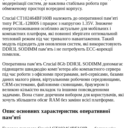
модернізації систем, де важлива стабільна робота при
обмеженому просторі всередині корпусу.
Crucial CT102464BF160B належить до оперативної пам’яті
типу PC3L-12800S і працює з напругою 1.35V. Знижене
енергоспоживання особливо актуальне для мобільних і
компактних платформ, які повинні зберігати оптимальний
тепловий режим під час тривалого навантаження. Такий
модуль підходить для оновлення систем, які використовують
DDR3L SODIMM пам’ять і не потребують ECC-корекції
помилок.
Оперативна пам’ять Crucial 8Gb DDR3L SODIMM допомагає
підвищити швидкодію комп’ютера або компактного сервера
під час роботи з офісними програмами, веб-сервісами, базами
даних малого рівня, віртуальними робочими середовищами,
CRM-системами, файловими сховищами, браузером із
великою кількістю вкладок та іншими повсякденними
задачами. Вона стане доречним вибором для користувачів, які
хочуть збільшити обсяг RAM без заміни всієї платформи.
Опис основних характеристик оперативної
пам’яті