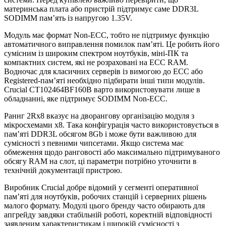
материнська плата або пристрій підтримує саме DDR3L
SODIMM пам’ять із напругою 1.35V.
Модуль має формат Non-ECC, тобто не підтримує функцію
автоматичного виправлення помилок пам’яті. Це робить його
сумісним із широким спектром ноутбуків, міні-ПК та
компактних систем, які не розраховані на ECC RAM.
Водночас для класичних серверів із вимогою до ECC або
Registered-пам’яті необхідно підбирати інші типи модулів.
Crucial CT102464BF160B варто використовувати лише в
обладнанні, яке підтримує SODIMM Non-ECC.
Раннг 2Rx8 вказує на дворангову організацію модуля з
мікросхемами x8. Така конфігурація часто використовується в
пам’яті DDR3L обсягом 8Gb і може бути важливою для
сумісності з певними чипсетами. Якщо система має
обмеження щодо ранговості або максимально підтримуваного
обсягу RAM на слот, ці параметри потрібно уточнити в
технічній документації пристрою.
Виробник Crucial добре відомий у сегменті оперативної
пам’яті для ноутбуків, робочих станцій і серверних рішень
малого формату. Модулі цього бренду часто обирають для
апгрейду завдяки стабільній роботі, коректній відповідності
заявленим характеристикам і широкій сумісності з