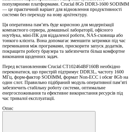
популярними платформами. Crucial 8Gb DDR3-1600 SODIMM
— це практичний варіант для відновлення продуктивності
системи без переходу на нову архітектуру.
Ця оперативна пам’ять буде корисною для модернізації
компактного сервера, домашньої лабораторії, офісного
ноутбука, міні-ПК для віддаленої роботи, NAS-сховища або
тонкого клієнта. Вона допомагає зменшити затримки під час
перемикання між програмами, прискорити запуск додатків,
покращити роботу браузера та забезпечити більш комфортне
виконання щоденних задач.
Перед встановленням Crucial CT102464BF160B необхідно
переконатися, що пристрій підтримує DDR3L, частоту 1600
МГц, форм-фактор SODIMM, формат Non-ECC і обсяг 8Gb на
один слот. Правильно підібраний модуль оперативної пам’яті
забезпечить стабільну роботу системи, оптимальне
енергоспоживання та ефективне використання ресурсів під
час тривалої експлуатації.
Опис