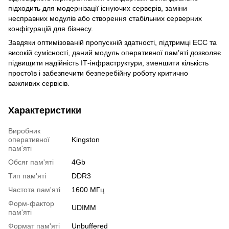
підходить для модернізації існуючих серверів, заміни
несправних модулів або створення стабільних серверних
конфігурацій для бізнесу.
Завдяки оптимізованій пропускній здатності, підтримці ECC та
високій сумісності, даний модуль оперативної пам’яті дозволяє
підвищити надійність ІТ-інфраструктури, зменшити кількість
простоїв і забезпечити безперебійну роботу критично
важливих сервісів.
Характеристики
Виробник
оперативної
Kingston
пам'яті
Обсяг пам'яті
4Gb
Тип пам'яті
DDR3
Частота пам'яті
1600 МГц
Форм-фактор
UDIMM
пам'яті
Формат пам'яті
Unbuffered