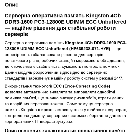
Опис
Серверна оперативна пам'ять Kingston 4Gb
DDR3-1600 PC3-12800E UDIMM ECC Unbuffered
— надійне рішення для стабільної роботи
серверів
Серверна оперативна пам’ять
Kingston 4Gb DDR3-1600 PC3-
12800E UDIMM ECC Unbuffered (HP669238-071-HYE)
— це
перевірене та збалансоване рішення для серверів
початкового рівня, робочих станцій і мережевого обладнання,
де ключовими є стабільність, сумісність і контроль помилок.
Даний модуль розроблений відповідно до серверних
стандартів і забезпечує надійну роботу систем у режимі 24/7.
Використання технології
ECC (Error-Correcting Code)
дозволяє автоматично виявляти та виправляти однобітні
помилки пам’яті, що значно знижує ризик збоїв, втрати даних
та аварійних перезавантажень. Саме тому ця серверна
пам’ять Kingston широко застосовується у файлових серверах,
контролерах домену, серверних системах зберігання даних та
корпоративних ІТ-інфраструктурах.
Опис основних характеристик оперативної пам’яті