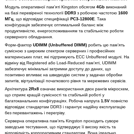
Модуль оперативної пам’яті Kingston обсягом
4Gb
виконаний
на базі перевіреної технології
DDR3
з робочою частотою
1600
МГц
, що відповідає специфікації
PC3-12800E
. Така
конфігурація забезпечує оптимальний баланс між
продуктивністю, енергоспоживанням та стабільністю роботи
серверного обладнання.
Форм-фактор
UDIMM (Unbuffered DIMM)
робить цю пам’ять
сумісною з широким спектром серверних і професійних
материнських плат, які підтримують ECC Unbuffered модулі. На
відміну від Registered або Load-Reduced пам’яті, UDIMM
забезпечує мінімальні затримки доступу до даних, що
позитивно впливає на швидкодію систем у задачах обробки
запитів, віртуалізації початкового рівня та мережевих сервісів.
Архітектура
2Rx8
означає використання двох рангів мікросхем,
що сприяє кращій сумісності та стабільній роботі у
багатоканальних конфігураціях. Робоча напруга
1.5V
повністю
відповідає стандартам DDR3 і гарантує надійну експлуатацію
без перевантажень і перегріву.
Серверна оперативна пам’ять Kingston проходить суворе
заводське тестування, що підтверджує її високу якість та
відповідність корпоративним стандартам. Вона ідеально