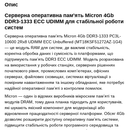
Опис
Серверна оперативна пам’ять Micron 4Gb
DDR3-1333 ECC UDIMM для стабільної роботи
систем
Серверна оперативна пам’ять Micron 4Gb DDR3-1333 PC3L-
10600 2Rx8 UDIMM ECC Unbuffered (MT18KSF51272AZ-1G4)
— це модуль RAM для систем, де важливі стабільність,
коректна обробка даних і сумісність із платформами, що
підтримують пам’ять DDR3 ECC UDIMM. Модель розрахована
на використання у робочих станціях, серверних рішеннях
початкового рівня, промислових комп’ютерах, офісних
серверах, файлових сховищах, системах віртуалізації з
помірним навантаженням та іншому обладнанні, яке потребує
надійної оперативної пам’яті з контролем помилок.
Micron — один із відомих виробників мікросхем пам’яті та
модулів DRAM, тому дана планка підходить для користувачів,
які шукають якісний компонент для модернізації або
відновлення працездатності серверної платформи. Обсяг 4Gb
дозволяє розширити доступну оперативну пам’ять системи,
підвищити стабільність роботи програмного середовища та