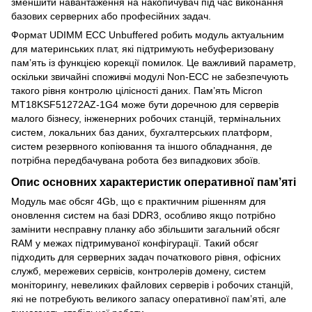
зменшити навантаження на накопичувач під час виконання
базових серверних або професійних задач.
Формат UDIMM ECC Unbuffered робить модуль актуальним
для материнських плат, які підтримують небуферизовану
пам’ять із функцією корекції помилок. Це важливий параметр,
оскільки звичайні споживчі модулі Non-ECC не забезпечують
такого рівня контролю цілісності даних. Пам’ять Micron
MT18KSF51272AZ-1G4 може бути доречною для серверів
малого бізнесу, інженерних робочих станцій, термінальних
систем, локальних баз даних, бухгалтерських платформ,
систем резервного копіювання та іншого обладнання, де
потрібна передбачувана робота без випадкових збоїв.
Опис основних характеристик оперативної пам’яті
Модуль має обсяг 4Gb, що є практичним рішенням для
оновлення систем на базі DDR3, особливо якщо потрібно
замінити несправну планку або збільшити загальний обсяг
RAM у межах підтримуваної конфігурації. Такий обсяг
підходить для серверних задач початкового рівня, офісних
служб, мережевих сервісів, контролерів домену, систем
моніторингу, невеликих файлових серверів і робочих станцій,
які не потребують великого запасу оперативної пам’яті, але