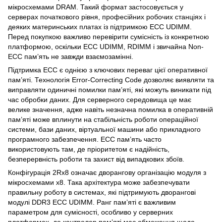
мікросхемами DRAM. Такий формат застосовується у
серверах початкового рівня, професійних робочих станціях і
деяких материнських платах із підтримкою ECC UDIMM.
Перед покупкою важливо перевірити сумісність із конкретною
платформою, оскільки ECC UDIMM, RDIMM і звичайна Non-
ECC пам’ять не завжди взаємозамінні.
Підтримка ECC є однією з ключових переваг цієї оперативної
пам’яті. Технологія Error-Correcting Code дозволяє виявляти та
виправляти одиничні помилки пам’яті, які можуть виникати під
час обробки даних. Для серверного середовища це має
велике значення, адже навіть незначна помилка в оперативній
пам’яті може вплинути на стабільність роботи операційної
системи, бази даних, віртуальної машини або прикладного
програмного забезпечення. ECC пам’ять часто
використовують там, де пріоритетом є надійність,
безперервність роботи та захист від випадкових збоїв.
Конфігурація 2Rx8 означає дворангову організацію модуля з
мікросхемами x8. Така архітектура може забезпечувати
правильну роботу в системах, які підтримують дворангові
модулі DDR3 ECC UDIMM. Ранг пам’яті є важливим
параметром для сумісності, особливо у серверних