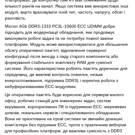
платформах, де контролер пам’яті має обмеження щодо
кількості рангів на канал. Якщо система вже використовує інші
модулі, варто враховувати їхній тип, частоту, напругу, обсяг і
ранговість.
Micron 4Gb DDR3-1333 PC3L-10600 ECC UDIMM добре
підходить для модернізації обладнання, яке продовжує
виконувати робочі задачі та не потребує повної заміни
платформи. Модуль може використовуватися для збільшення
обсягу оперативної пам’яті, відновлення серверної
конфігурації після виходу з ладу старого компонента або
формування стабільного комплекту RAM для сумісної
системи. Його характеристики роблять пам’ять доречною для
середовищ, де важливі контроль помилок, низьке
енергоспоживання, підтримка DDR3L і коректна робота з
небуферизованими ECC-модулями.
Ця оперативна пам’ять буде корисною для серверів малого
офісу, робочих станцій для інженерних задач, систем
керування, корпоративних ПК із підтримкою ECC, мережевих
шлюзів, локальних сервісів і спеціалізованого обладнання.
Вона не орієнтована на ігрові системи чи звичайні домашні
комп’ютери без підтримки ECC, проте є практичним вибором
для професійних платформ, де важлива сумісність з DDR3