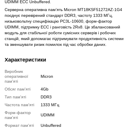
UDIMM ECC Unbuffered.
Серверна оперативна пам’ять Micron MT18KSF51272AZ-1G4
поєднує перевірений стандарт DDR3, частоту 1333 МГц,
низьковольтну специфікацію PC3L-10600, форм-фактор
UDIMM, підтримку ECC і ранговість 2Rx8. Це збалансований
модуль для стабільної роботи сумісних серверів і робочих
станцій, який допомагає підтримувати продуктивність системи
та зменшувати ризик помилок під час обробки даних.
Характеристики
Виробник
оперативної
Micron
пам'яті
Обсяг пам'яті
4Gb
Тип пам'яті
DDR3
Частота пам'яті
1333 МГц
Форм-фактор
UDIMM
пам'яті
Формат пам'яті
Unbuffered