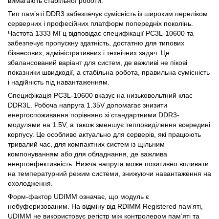
вимагають стабільної роботи.
Тип пам’яті DDR3 забезпечує сумісність із широким переліком
серверних і професійних платформ попередніх поколінь.
Частота 1333 МГц відповідає специфікації PC3L-10600 та
забезпечує пропускну здатність, достатню для типових
бізнесових, адміністративних і технічних задач. Це
збалансований варіант для систем, де важливі не пікові
показники швидкодії, а стабільна робота, правильна сумісність
і надійність під навантаженням.
Специфікація PC3L-10600 вказує на низьковольтний клас
DDR3L. Робоча напруга 1.35V допомагає знизити
енергоспоживання порівняно зі стандартними DDR3-
модулями на 1.5V, а також зменшує тепловиділення всередині
корпусу. Це особливо актуально для серверів, які працюють
тривалий час, для компактних систем із щільним
компонуванням або для обладнання, де важлива
енергоефективність. Нижча напруга може позитивно впливати
на температурний режим системи, знижуючи навантаження на
охолодження.
Форм-фактор UDIMM означає, що модуль є
небуферизованим. На відміну від RDIMM Registered пам’яті,
UDIMM не використовує регістр між контролером пам’яті та