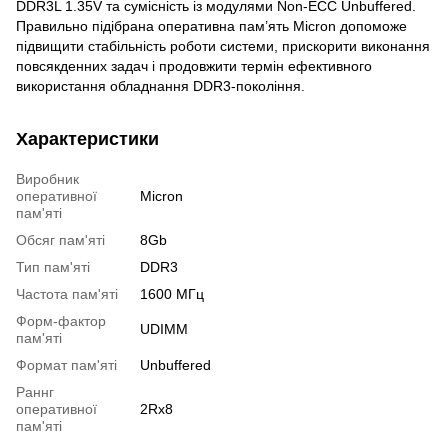
DDR3L 1.35V та сумісність із модулями Non-ECC Unbuffered.
Правильно підібрана оперативна пам’ять Micron допоможе
підвищити стабільність роботи системи, прискорити виконання
повсякденних задач і продовжити термін ефективного
використання обладнання DDR3-покоління.
Характеристики
Виробник
оперативної
Micron
пам'яті
Обсяг пам'яті
8Gb
Тип пам'яті
DDR3
Частота пам'яті
1600 МГц
Форм-фактор
UDIMM
пам'яті
Формат пам'яті
Unbuffered
Раннг
оперативної
2Rx8
пам'яті