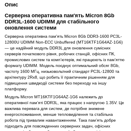
Опис
Серверна оперативна пам'ять Micron 8Gb
DDR3L-1600 UDIMM для стабільного
оновлення системи
Серверна оперативна пам'ять Micron 8Gb DDR3-1600 PC3L-
12800U UDIMM Non-ECC Unbuffered (MT16KTF1G64AZ-1G6)
— це надійний модуль DDR3L для оновлення сумісних
серверів початкового рівня, робочих станцій, офісних ПК,
промислових систем та комп’ютерів, які працюють із пам’яттю
формату UDIMM. Модель поєднує оптимальний обсяг 8Gb,
частоту 1600 МГц, низьковольтний стандарт PC3L-12800 та
архітектуру 2Rx8, що робить її практичним рішенням для
підвищення швидкодії системи без переходу на іншу
платформу.
Модуль Micron MT16KTF1G64AZ-1G6 належить до
оперативної пам’яті DDR3L, яка працює з напругою 1.35V. Це
важлива перевага для систем, де потрібне знижене
енергоспоживання, менше тепловиділення та стабільна
робота під тривалим навантаженням. Така пам’ять добре
підходить для повсякденних серверних задач, офісних