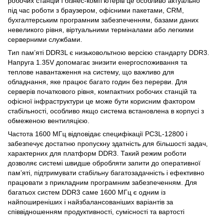
робочих станцій і бізнес-комп’ютерів це особливо актуально
під час роботи з браузером, офісними пакетами, CRM,
бухгалтерським програмним забезпеченням, базами даних
невеликого рівня, віртуальними терміналами або легкими
серверними службами.
Тип пам’яті DDR3L є низьковольтною версією стандарту DDR3.
Напруга 1.35V допомагає знизити енергоспоживання та
теплове навантаження на систему, що важливо для
обладнання, яке працює багато годин без перерви. Для
серверів початкового рівня, компактних робочих станцій та
офісної інфраструктури це може бути корисним фактором
стабільності, особливо якщо система встановлена в корпусі з
обмеженою вентиляцією.
Частота 1600 МГц відповідає специфікації PC3L-12800 і
забезпечує достатню пропускну здатність для більшості задач,
характерних для платформ DDR3. Такий режим роботи
дозволяє системі швидше обробляти запити до оперативної
пам’яті, підтримувати стабільну багатозадачність і ефективно
працювати з прикладним програмним забезпеченням. Для
багатьох систем DDR3 саме 1600 МГц є одним із
найпоширеніших і найзбалансованіших варіантів за
співвідношенням продуктивності, сумісності та вартості