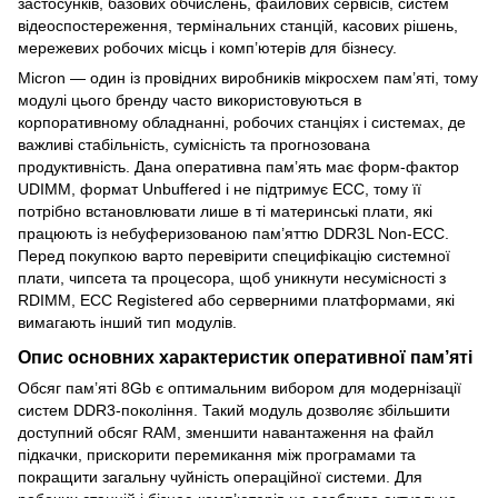
застосунків, базових обчислень, файлових сервісів, систем
відеоспостереження, термінальних станцій, касових рішень,
мережевих робочих місць і комп’ютерів для бізнесу.
Micron — один із провідних виробників мікросхем пам’яті, тому
модулі цього бренду часто використовуються в
корпоративному обладнанні, робочих станціях і системах, де
важливі стабільність, сумісність та прогнозована
продуктивність. Дана оперативна пам’ять має форм-фактор
UDIMM, формат Unbuffered і не підтримує ECC, тому її
потрібно встановлювати лише в ті материнські плати, які
працюють із небуферизованою пам’яттю DDR3L Non-ECC.
Перед покупкою варто перевірити специфікацію системної
плати, чипсета та процесора, щоб уникнути несумісності з
RDIMM, ECC Registered або серверними платформами, які
вимагають інший тип модулів.
Опис основних характеристик оперативної пам’яті
Обсяг пам’яті 8Gb є оптимальним вибором для модернізації
систем DDR3-покоління. Такий модуль дозволяє збільшити
доступний обсяг RAM, зменшити навантаження на файл
підкачки, прискорити перемикання між програмами та
покращити загальну чуйність операційної системи. Для