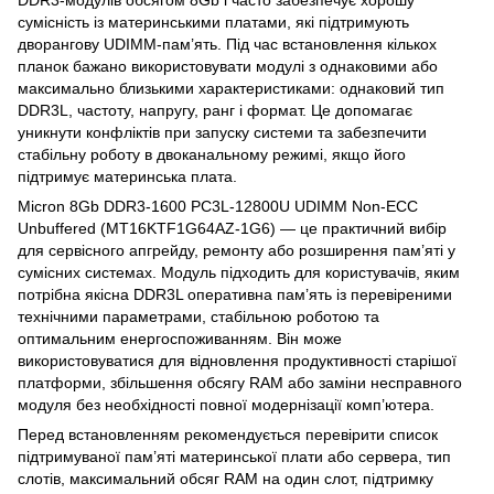
DDR3-модулів обсягом 8Gb і часто забезпечує хорошу
сумісність із материнськими платами, які підтримують
дворангову UDIMM-пам’ять. Під час встановлення кількох
планок бажано використовувати модулі з однаковими або
максимально близькими характеристиками: однаковий тип
DDR3L, частоту, напругу, ранг і формат. Це допомагає
уникнути конфліктів при запуску системи та забезпечити
стабільну роботу в двоканальному режимі, якщо його
підтримує материнська плата.
Micron 8Gb DDR3-1600 PC3L-12800U UDIMM Non-ECC
Unbuffered (MT16KTF1G64AZ-1G6) — це практичний вибір
для сервісного апгрейду, ремонту або розширення пам’яті у
сумісних системах. Модуль підходить для користувачів, яким
потрібна якісна DDR3L оперативна пам’ять із перевіреними
технічними параметрами, стабільною роботою та
оптимальним енергоспоживанням. Він може
використовуватися для відновлення продуктивності старішої
платформи, збільшення обсягу RAM або заміни несправного
модуля без необхідності повної модернізації комп’ютера.
Перед встановленням рекомендується перевірити список
підтримуваної пам’яті материнської плати або сервера, тип
слотів, максимальний обсяг RAM на один слот, підтримку