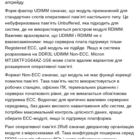
апгрейду.
Форм-фактор UDIMM означає, що модуль призначений для
стандартних слотів оперативної пам’яті настільного типу. Це
небуферизована пам’ять Unbuffered, яка підходить для
систем, де не використовуються регістрові модулі RDIMM.
Важливо враховувати, що UDIMM і RDIMM не є
взаємозамінними: якщо серверна плата підтримує тільки
Registered ECC, цей модуль не підійде. Якщо ж система
розрахована на DDR3L UDIMM Non-ECC, Micron
MT16KTF1G64AZ-1G6 може стати вдалим варіантом для
розширення оперативної пам’яті.
Формат Non-ECC означає, що модуль не має функції корекції
помилок пам’яті. Така пам’ять часто використовується в
робочих станціях, офісних ПК, термінальних рішеннях і
серверах початкового рівня, де не вимагається обов’язкова
підтримка ECC. Водночас для критично важливих серверних
середовищ, баз даних високого навантаження або систем, де
потрібен максимальний контроль цілісності даних, краще
обирати ECC-модулі, якщо їх підтримує платформа.
Ранг оперативної пам’яті 2Rx8 означає дворангову організацію
модуля з мікросхемами x8. Така конфігурація поширена серед