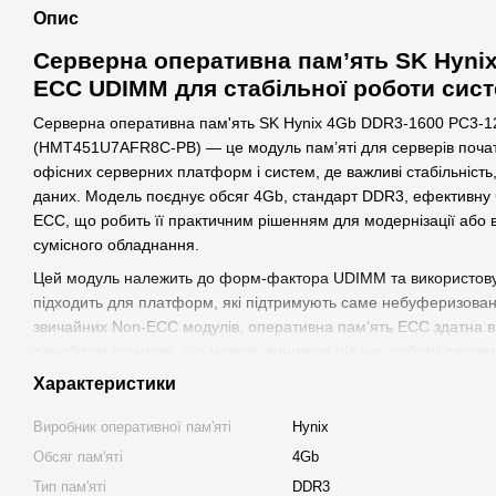
Опис
Серверна оперативна пам’ять SK Hyni
ECC UDIMM для стабільної роботи сис
Серверна оперативна пам'ять SK Hynix 4Gb DDR3-1600 PC3-
(HMT451U7AFR8C-PB) — це модуль пам’яті для серверів початк
офісних серверних платформ і систем, де важливі стабільність,
даних. Модель поєднує обсяг 4Gb, стандарт DDR3, ефективну ч
ECC, що робить її практичним рішенням для модернізації або 
сумісного обладнання.
Цей модуль належить до форм-фактора UDIMM та використову
підходить для платформ, які підтримують саме небуферизовану
звичайних Non-ECC модулів, оперативна пам’ять ECC здатна в
однобітові помилки, що можуть виникати під час роботи систе
серверів, файлових сховищ, контролерів, бухгалтерських баз, 
Характеристики
рішень, невеликих віртуалізованих середовищ і робочих станці
навантаженням.
Виробник оперативної пам'яті
Hynix
Обсяг пам'яті
4Gb
Коротко про оперативну пам’ять
Тип пам'яті
DDR3
SK Hynix HMT451U7AFR8C-PB — це DDR3-модуль із пропускно