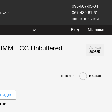
095-667-05-84
нтакти
067-489-61-61
Передзвонити вам?
Вхід
Мій кошик
UA
DIMM ECC Unbuffered
Артикул
300385
Порівняти
В бажання
швидко
нтія