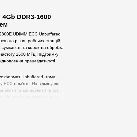
x 4Gb DDR3-1600
тем
12800E UDIMM ECC Unbuffered
ового рівня, робочих станцій,
 сумісність та коректна обробка
астоту 1600 МГц і підтримку
відновлення працездатності
є формат Unbuffered, тому
 ECC-пам’ять. На відміну від
иявляти та виправляти типові
ми. Це особливо важливо для
систем автоматизації, POS-
й, які тривалий час працюють під
ю здатністю PC3-12800,