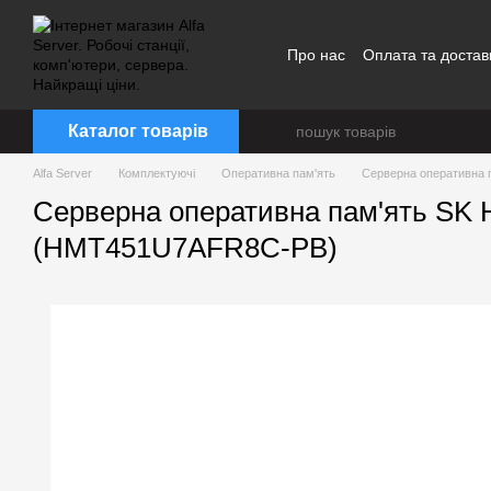
Перейти до основного контенту
Про нас
Оплата та достав
Каталог товарів
Alfa Server
Комплектуючі
Оперативна пам'ять
Серверна оперативна 
Серверна оперативна пам'ять SK
(HMT451U7AFR8C-PB)