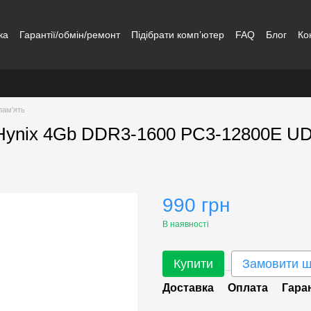
ка
Гарантії/обмін/ремонт
Підібрати комп’ютер
FAQ
Блог
Ко
пам'ять
 Hynix 4Gb DDR3-1600 PC3-12800E U
990 грн
В наявності
Купити
Замовити 
Доставка
Оплата
Гара