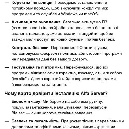
Коректна інсталяція
. Проводимо встановлення в
потрібному порядку, щоб виключити конфлікти між
програмами та службами Windows чи macOS.
Активація та оновлення
. Легально активуємо ПЗ
(за = наявності ліцензій) або встановлюємо безкоштовні
аналоги, налаштовуємо автоматичні апдейти, щоб ви
завжди мали доступ до нових функцій і патчів безпеки.
Контроль безпеки
. Перевіряємо ПО антивірусом,
налаштовуємо фаєрвол і політики, аби сторонні програми
не передавали дані без вашого дозволу.
Тестування та підтримка
. Переконуємося, що всі
програми відкриваються коректно, взаємодіють між собою
без збоїв. Даємо короткий гайд із корисними порадами
й відповідаємо на запитання.
Чому варто довірити інсталяцію Alfa Server?
Економія часу
. Ми беремо на себе всю рутину:
пошук, завантаження, налаштування, перезапуски.
Від вас — лише коротке технічне завдання.
Безпека та легальність
. Працюємо тільки з перевіреними
джерелами та офіційними ключами; ніяких «кряків» чи