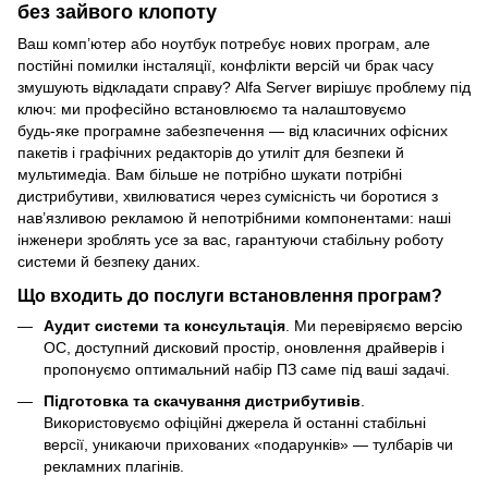
без зайвого клопоту
Ваш комп’ютер або ноутбук потребує нових програм, але
постійні помилки інсталяції, конфлікти версій чи брак часу
змушують відкладати справу? Alfa Server вирішує проблему під
ключ: ми професійно встановлюємо та налаштовуємо
будь‑яке програмне забезпечення — від класичних офісних
пакетів і графічних редакторів до утиліт для безпеки й
мультимедіа. Вам більше не потрібно шукати потрібні
дистрибутиви, хвилюватися через сумісність чи боротися з
нав’язливою рекламою й непотрібними компонентами: наші
інженери зроблять усе за вас, гарантуючи стабільну роботу
системи й безпеку даних.
Що входить до послуги встановлення програм?
Аудит системи та консультація
. Ми перевіряємо версію
ОС, доступний дисковий простір, оновлення драйверів і
пропонуємо оптимальний набір ПЗ саме під ваші задачі.
Підготовка та скачування дистрибутивів
.
Використовуємо офіційні джерела й останні стабільні
версії, уникаючи прихованих «подарунків» — тулбарів чи
рекламних плагінів.