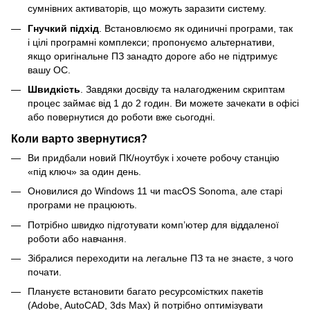
сумнівних активаторів, що можуть заразити систему.
Гнучкий підхід
. Встановлюємо як одиничні програми, так
і цілі програмні комплекси; пропонуємо альтернативи,
якщо оригінальне ПЗ занадто дороге або не підтримує
вашу ОС.
Швидкість
. Завдяки досвіду та налагодженим скриптам
процес займає від 1 до 2 годин. Ви можете зачекати в офісі
або повернутися до роботи вже сьогодні.
Коли варто звернутися?
Ви придбали новий ПК/ноутбук і хочете робочу станцію
«під ключ» за один день.
Оновилися до Windows 11 чи macOS Sonoma, але старі
програми не працюють.
Потрібно швидко підготувати комп’ютер для віддаленої
роботи або навчання.
Зібралися переходити на легальне ПЗ та не знаєте, з чого
почати.
Плануєте встановити багато ресурсомістких пакетів
(Adobe, AutoCAD, 3ds Max) й потрібно оптимізувати