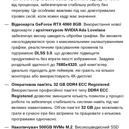
від процесора, забезпечуючи стабільну роботу без
перегріву. Це особливо важливо під час довготривалих
ігрових сесій, коли кожен кадр має значення.
Відеокарта GeForce RTX 4060 8GB
: Використання нової
відеокарти з
архітектурою NVIDIA Ada Lovelace
забезпечує високу швидкість обробки графіки. Ви зможете
насолоджуватися грою з максимальними налаштуваннями
графіки, реалістичним трасуванням променів та
підтримкою
DLSS 3.0
, що дозволяє підвищити
продуктивність без втрати якості зображення. Завдяки
роздільній здатності до
7680x4320
, цей комп'ютер
ідеально підходить для геймерів, які грають на кількох
моніторах або використовують 4K-дисплеї.
Оперативна пам'ять 32 GB DDR4 ECC Registered
:
Використання професійної пам'яті типу
DDR4 ECC
Registered
дозволяє зменшити кількість помилок у процесі
роботи та забезпечує стабільність системи навіть під час
великих навантажень. Об'єм пам'яті
32 GB
дає можливість
грати в сучасні ігри без затримок та працювати з кількома
програмами одночасно.
Накопичувач 500GB NVMe M.2
: Високошвидкісний SSD