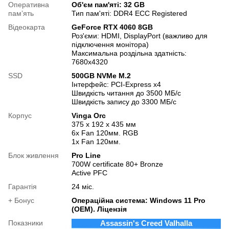
Оперативна
Об'єм пам'яті: 32 GB
памʼять
Тип пам'яті: DDR4 ECC Registered
Відеокарта
GeForce RTX 4060 8GB
Роз'єми: HDMI, DisplayPort (важливо для
підключення монітора)
Максимальна роздільна здатність:
7680x4320
SSD
500GB NVMe M.2
Інтерфейс: PCI-Express x4
Швидкість читання до 3500 МБ/с
Швидкість запису до 3300 МБ/с
Корпус
Vinga Orc
375 x 192 x 435 мм
6х Fan 120мм. RGB
1х Fan 120мм.
Блок живлення
Pro Line
700W certificate 80+ Bronze
Active PFC
Гарантія
24 міс.
+ Бонус
Операційна система: Windows 11 Pro
(OEM). Ліцензія
Показники
Assassin's Creed Valhalla