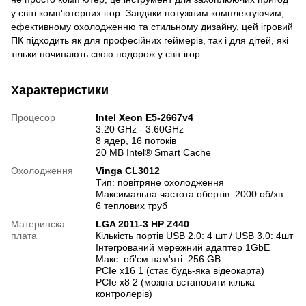
у світі комп'ютерних ігор. Завдяки потужним комплектуючим,
ефективному охолодженню та стильному дизайну, цей ігровий
ПК підходить як для професійних геймерів, так і для дітей, які
тільки починають свою подорож у світ ігор.
Характеристики
Процесор
Intel Xeon E5-2667v4
3.20 GHz - 3.60GHz
8 ядер, 16 потоків
20 MB Intel® Smart Cache
Охолодження
Vinga CL3012
Тип: повітряне охолодження
Максимальна частота обертів: 2000 об/хв
6 теплових труб
Материнска
LGA 2011-3 HP Z440
плата
Кількість портів USB 2.0: 4 шт / USB 3.0: 4шт
Інтегрований мережний адаптер 1GbE
Макс. об'єм пам'яті: 256 GB
PCIe x16 1 (стає будь-яка відеокарта)
PCIe x8 2 (можна встановити кілька
контролерів)