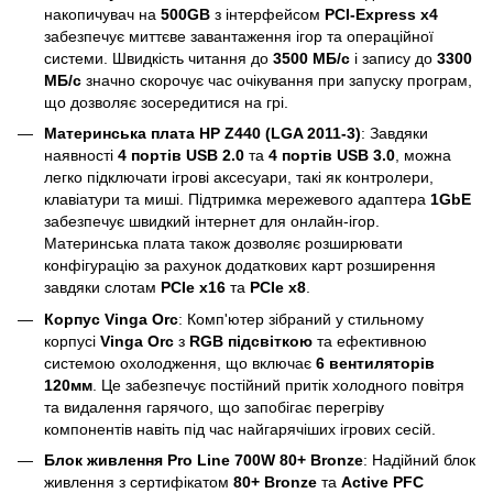
накопичувач на
500GB
з інтерфейсом
PCI-Express x4
забезпечує миттєве завантаження ігор та операційної
системи. Швидкість читання до
3500 МБ/с
і запису до
3300
МБ/с
значно скорочує час очікування при запуску програм,
що дозволяє зосередитися на грі.
Материнська плата HP Z440 (LGA 2011-3)
: Завдяки
наявності
4 портів USB 2.0
та
4 портів USB 3.0
, можна
легко підключати ігрові аксесуари, такі як контролери,
клавіатури та миші. Підтримка мережевого адаптера
1GbE
забезпечує швидкий інтернет для онлайн-ігор.
Материнська плата також дозволяє розширювати
конфігурацію за рахунок додаткових карт розширення
завдяки слотам
PCIe x16
та
PCIe x8
.
Корпус Vinga Orc
: Комп'ютер зібраний у стильному
корпусі
Vinga Orc
з
RGB підсвіткою
та ефективною
системою охолодження, що включає
6 вентиляторів
120мм
. Це забезпечує постійний притік холодного повітря
та видалення гарячого, що запобігає перегріву
компонентів навіть під час найгарячіших ігрових сесій.
Блок живлення Pro Line 700W 80+ Bronze
: Надійний блок
живлення з сертифікатом
80+ Bronze
та
Active PFC