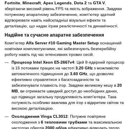
Fortnite
,
Minecraft
,
Apex Legends
,
Dota 2
та
GTA V
,
зберігаючи високий рівень FPS та якість зображення. Завдяки
потужному апаратному забезпеченню, комп'ютер здатний
відтворювати навіть найскладніші візуальні ефекти та
деталізацію, що надає іграм реалістичності та динамічності.
Надійне та сучасне апаратне забезпечення
Комп'ютер
Alfa Server #10 Gaming Master Setup
оснащений
новітніми комплектуючими, які забезпечують безперебійну
роботу навіть під час інтенсивних ігрових сесій.
Процесор Intel Xeon E5-2667v4
: Цей 8-ядерний процесор
із 16 потоками працює на частоті
3.20 GHz
з можливістю
автоматичного підвищення до
3.60 GHz
, що дозволяє
ефективно справлятися з багатозадачністю та
забезпечувати плавність ігор. Завдяки великому кешу в
20
MB
, ви отримаєте швидкий доступ до необхідних даних,
що підвищує загальну продуктивність комп'ютера. Така
потужність особливо важлива для ігор з відкритим світом та
високою деталізацією.
Охолодження Vinga CL3012
: Потужне повітряне
охолодження з
6 тепловими трубками
та максимальною
частотою обертів
2000 об/хв
ефективно відводить тепло