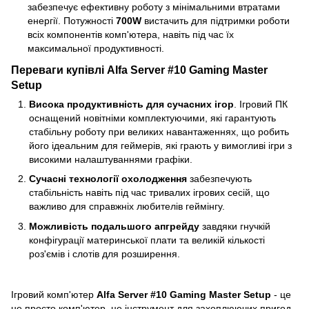
забезпечує ефективну роботу з мінімальними втратами
енергії. Потужності
700W
вистачить для підтримки роботи
всіх компонентів комп'ютера, навіть під час їх
максимальної продуктивності.
Переваги купівлі Alfa Server #10 Gaming Master
Setup
Висока продуктивність для сучасних ігор
. Ігровий ПК
оснащений новітніми комплектуючими, які гарантують
стабільну роботу при великих навантаженнях, що робить
його ідеальним для геймерів, які грають у вимогливі ігри з
високими налаштуваннями графіки.
Сучасні технології охолодження
забезпечують
стабільність навіть під час тривалих ігрових сесій, що
важливо для справжніх любителів геймінгу.
Можливість подальшого апгрейду
завдяки гнучкій
конфігурації материнської плати та великій кількості
роз'ємів і слотів для розширення.
Ігровий комп'ютер
Alfa Server #10 Gaming Master Setup
- це
не просто комп'ютер, це інструмент для захоплюючих пригод