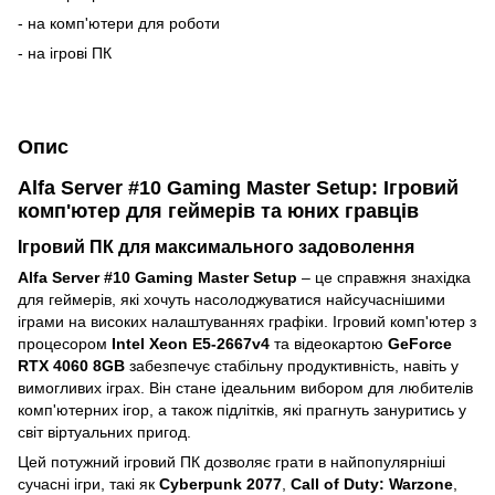
- на комп'ютери для роботи
- на ігрові ПК
Опис
Alfa Server #10 Gaming Master Setup: Ігровий
комп'ютер для геймерів та юних гравців
Ігровий ПК для максимального задоволення
Alfa Server #10 Gaming Master Setup
– це справжня знахідка
для геймерів, які хочуть насолоджуватися найсучаснішими
іграми на високих налаштуваннях графіки. Ігровий комп'ютер з
процесором
Intel Xeon E5-2667v4
та відеокартою
GeForce
RTX 4060 8GB
забезпечує стабільну продуктивність, навіть у
вимогливих іграх. Він стане ідеальним вибором для любителів
комп'ютерних ігор, а також підлітків, які прагнуть зануритись у
світ віртуальних пригод.
Цей потужний ігровий ПК дозволяє грати в найпопулярніші
сучасні ігри, такі як
Cyberpunk 2077
,
Call of Duty: Warzone
,