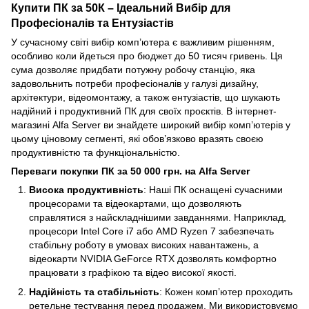
Купити ПК за 50К – Ідеальний Вибір для
Професіоналів та Ентузіастів
У сучасному світі вибір комп’ютера є важливим рішенням,
особливо коли йдеться про бюджет до 50 тисяч гривень. Ця
сума дозволяє придбати потужну робочу станцію, яка
задовольнить потреби професіоналів у галузі дизайну,
архітектури, відеомонтажу, а також ентузіастів, що шукають
надійний і продуктивний ПК для своїх проєктів. В інтернет-
магазині Alfa Server ви знайдете широкий вибір комп’ютерів у
цьому ціновому сегменті, які обов’язково вразять своєю
продуктивністю та функціональністю.
Переваги покупки ПК за 50 000 грн. на Alfa Server
Висока продуктивність
: Наші ПК оснащені сучасними
процесорами та відеокартами, що дозволяють
справлятися з найскладнішими завданнями. Наприклад,
процесори Intel Core i7 або AMD Ryzen 7 забезпечать
стабільну роботу в умовах високих навантажень, а
відеокарти NVIDIA GeForce RTX дозволять комфортно
працювати з графікою та відео високої якості.
Надійність та стабільність
: Кожен комп’ютер проходить
ретельне тестування перед продажем. Ми використовуємо