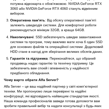
потужна відеокарта є обов’язковою. NVIDIA GeForce RTX
3060 або NVIDIA GeForce RTX 4060 стануть відмінним
вибором.
Оперативна пам’ять
: Від обсягу оперативної пам’яті
залежить швидкодія системи. Для комфортної роботи
рекомендується мінімум 32GB, а краще 64GB.
Накопичувачі
: SSD забезпечують швидке завантаження
системи та програм, тому важливо мати хоча б один SSD
для основних файлів та операційної системи. Додатковий
HDD стане в нагоді для зберігання великих обсягів даних.
Гарантія та підтримка
: Переконайтеся, що обраний
продавець надає гарантію та технічну підтримку. Це
забезпечить вам спокій і впевненість у надійності
придбаного обладнання.
Чому варто обрати Alfa Server?
Alfa Server – це ваш надійний партнер у світі комп’ютерної
техніки. Ми пропонуємо лише перевірені та надійні
конфігурації, які відповідають найвищим стандартам якості.
Наша команда професіоналів завжди готова допомогти вам
зробити правильний вибір та надати консультації з будь-яких