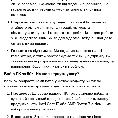
лише перевірені компоненти від відомих виробників, що
гарантує довгий термін служби та мінімальні ризики
поломок.
Широкий вибір конфігурацій
: На сайті Alfa Server ви
знайдете різноманітні конфігурації, які можна
підлаштувати під ваші конкретні потреби. Чи то для роботи
з 3D-моделюванням, чи то для відеомонтажу, ви знайдете
оптимальний варіант.
Гарантія та підтримка
: Ми надаємо гарантію на всі
комп’ютери, а також забезпечуємо технічну підтримку. Ви
завжди можете розраховувати на нашу допомогу у випадку
виникнення будь-яких питань чи проблем.
Вибір ПК за 50К: На що звернути увагу?
Коли ви обираєте комп’ютер у межах бюджету 50 тисяч
гривень, важливо врахувати декілька ключових аспектів:
Процесор
: Це серце вашого ПК, тому важливо вибрати
сучасний і потужний процесор, який забезпечить високу
продуктивність. Intel Core i7 або AMD Ryzen 7 є відмінним
вибором у цьому сегменті.
Відеокарта
: Якщо ви працюєте з графікою чи відео,