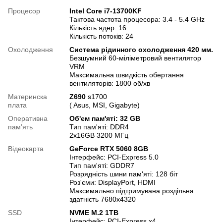
Процесор
Intel Core i7-13700KF
Тактова частота процесора: 3.4 - 5.4 GHz
Кількість ядер: 16
Кількість потоків: 24
Охолодження
Система рідинного охолодження 420 мм.
Безшумний 60-міліметровий вентилятор
VRM
Максимальна швидкість обертання
вентиляторів: 1800 об/хв
Материнска
Z690
s1700
плата
( Asus, MSI, Gigabyte)
Оперативна
Об'єм пам'яті: 32 GB
памʼять
Тип пам'яті: DDR4
2x16GB 3200 МГц
Відеокарта
GeForce RTX 5060 8GB
Інтерфейс: PCI-Express 5.0
Тип пам'яті: GDDR7
Розрядність шини пам'яті: 128 біт
Роз'єми: DisplayPort, HDMI
Максимально підтримувана роздільна
здатність 7680x4320
SSD
NVME M.2 1TB
Інтерфейс: PCI-Express x4