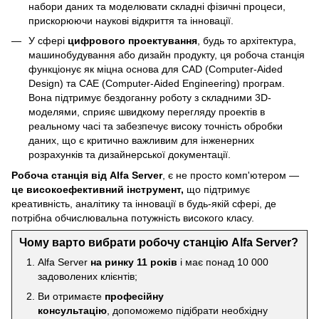
набори даних та моделювати складні фізичні процеси,
прискорюючи наукові відкриття та інновації.
У сфері
цифрового проектування
, будь то архітектура,
машинобудування або дизайн продукту, ця робоча станція
функціонує як міцна основа для CAD (Computer-Aided
Design) та CAE (Computer-Aided Engineering) програм.
Вона підтримує бездоганну роботу з складними 3D-
моделями, сприяє швидкому перегляду проектів в
реальному часі та забезпечує високу точність обробки
даних, що є критично важливим для інженерних
розрахунків та дизайнерської документації.
Робоча станція від Alfa Server
, є не просто комп'ютером —
це високоефективний інструмент,
що підтримує
креативність, аналітику та інновації в будь-якій сфері, де
потрібна обчислювальна потужність високого класу.
Чому варто вибрати робочу станцію Alfa Server?
Alfa Server
на ринку 11 років
і має понад 10 000
задоволених клієнтів;
Ви отримаєте
професійну
консультацію
, допоможемо підібрати необхідну