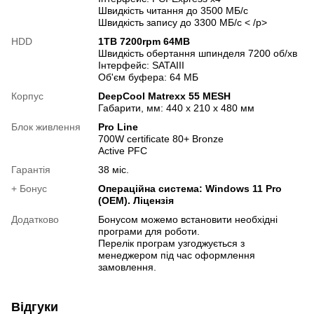
Швидкість читання до 3500 МБ/с
Швидкість запису до 3300 МБ/с < /p>
HDD
1TB 7200rpm 64MB
Швидкість обертання шпинделя 7200 об/хв
Інтерфейс: SATAIII
Об'єм буфера: 64 МБ
Корпус
DeepCool Matrexx 55 MESH
Габарити, мм: 440 x 210 x 480 мм
Блок живлення
Pro Line
700W certificate 80+ Bronze
Active PFC
Гарантія
38 міс.
+ Бонус
Операційна система: Windows 11 Pro
(OEM). Ліцензія
Додатково
Бонусом можемо встановити необхідні
програми для роботи.
Перелік програм узгоджується з
менеджером під час оформлення
замовлення.
Відгуки