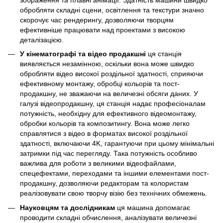
зображення та плавні анімації. Здатність машини швидко
обробляти складні сцени, освітлення та текстури значно
скорочує час рендерингу, дозволяючи творцям
ефективніше працювати над проектами з високою
деталізацією.
У кінематографі та відео продакшні
ця станція
виявляється незамінною, оскільки вона може швидко
обробляти відео високої роздільної здатності, сприяючи
ефективному монтажу, обробці кольорів та пост-
продакшну, не зважаючи на величезні обсяги даних. У
галузі відеопродакшну, ця станція надає професіоналам
потужність, необхідну для ефективного відеомонтажу,
обробки кольорів та композитингу. Вона може легко
справлятися з відео в форматах високої роздільної
здатності, включаючи 4K, гарантуючи при цьому мінімальні
затримки під час перегляду. Така потужність особливо
важлива для роботи з великими відеофайлами,
спецефектами, переходами та іншими елементами пост-
продакшну, дозволяючи редакторам та колористам
реалізовувати свою творчу візію без технічних обмежень.
Науковцям та дослідникам
ця машина допомагає
проводити складні обчислення, аналізувати величезні