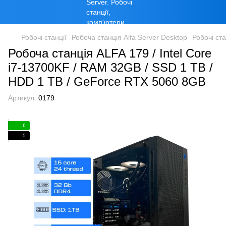
Робочі станції
Робоча станція Alfa Server Desktop
Робочі ста
Робоча станція ALFA 179 / Intel Core
i7-13700KF / RAM 32GB / SSD 1 TB /
HDD 1 TB / GeForce RTX 5060 8GB
Артикул:
0179
6
5