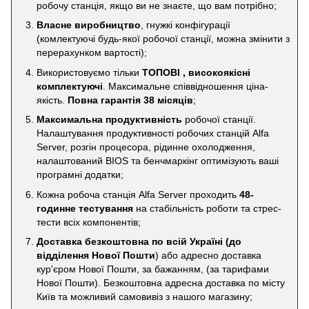
робочу станція, якщо ви не знаєте, що вам потрібно;
Власне виробництво
, гнужкі конфігурації
(комлектуючі будь-якої робочої станції, можна змінити з
перерахунком вартості);
Використовуємо тільки
ТОПОВІ , високоякісні
комплектуючі
. Максимальне співвідношення ціна-
якість.
Повна гарантія 38 місяців
;
Максимальна продуктивність
робочої станції.
Налаштування продуктивності робочих станцій Alfa
Server, розгін процесора, рідинне охолодження,
налаштований BIOS та бенчмаркінг оптимізують ваші
програмні додатки;
Кожна робоча станція Alfa Server проходить
48-
годинне тестування
на стабільність роботи та стрес-
тести всіх компонентів;
Доставка безкоштовна по всій Україні
(до
відділення Нової Пошти
) або адресно доставка
кур'єром Нової Пошти, за бажанням, (за тарифами
Нової Пошти). Безкоштовна адресна доставка по місту
Київ та можливий самовивіз з нашого магазину;