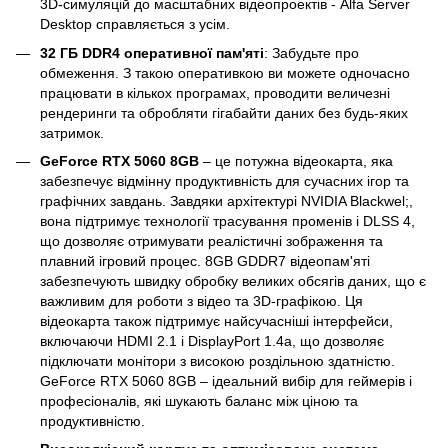
3D-симуляцій до масштабних відеопроектів - Alfa Server
Desktop справляється з усім.
32 ГБ DDR4 оперативної пам'яті
: Забудьте про
обмеження. З такою оперативкою ви можете одночасно
працювати в кількох програмах, проводити величезні
рендеринги та обробляти гігабайти даних без будь-яких
затримок.
GeForce RTX 5060 8GB
– це потужна відеокарта, яка
забезпечує відмінну продуктивність для сучасних ігор та
графічних завдань. Завдяки архітектурі NVIDIA Blackwel;,
вона підтримує технології трасування променів і DLSS 4,
що дозволяє отримувати реалістичні зображення та
плавний ігровий процес. 8GB GDDR7 відеопам'яті
забезпечують швидку обробку великих обсягів даних, що є
важливим для роботи з відео та 3D-графікою. Ця
відеокарта також підтримує найсучасніші інтерфейси,
включаючи HDMI 2.1 і DisplayPort 1.4a, що дозволяє
підключати монітори з високою роздільною здатністю.
GeForce RTX 5060 8GB – ідеальний вибір для геймерів і
професіоналів, які шукають баланс між ціною та
продуктивністю.