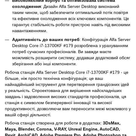
Високоякісний корпус та оптимізована система
охолодження
: Дизайн Alfa Server Desktop виконаний
таким чином, щоб забезпечити оптимальний потік повітря
та ефективне охолодження всіх ключових компонентів. Це
гарантує стабільність роботи пристрою навіть під високими
навантаженнями.
Адаптивність до ваших потреб
: Конфігурація Alfa Server
Desktop Core i7-13700KF #179 розроблена з урахуванням
потреб сучасних професіоналів. Ви завжди маєте
можливість розширити систему, додавши додатковий обсяг
зберігання або інші компоненти.
Робоча станція Alfa Server Desktop Core i7-13700KF #179 - це
більше, ніж просто технічна конфігурація; це ваш
найнадійніший інструмент для перетворення грандіозних ідей
у реальність. Спроектована для вирішення найскладніших
завдань і задоволення високих стандартів професіоналів, ця
станція є символом безперервної інновації та високої
продуктивності, дозволяючи вам переносити межі можливого у
вашій сфері діяльності.
Робоча станція створена для роботи в додатках:
3DsMax,
Maya, Blender, Corona, V-RAY, Unreal Engine, AutoCAD,
Revit, ArchiCAD, Adobe Premiere Pro, Adobe Photoshop та