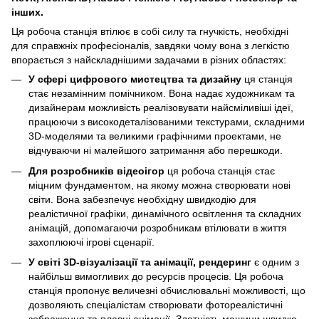
інших.
Ця робоча станція втілює в собі силу та гнучкість, необхідні
для справжніх професіоналів, завдяки чому вона з легкістю
впорається з найскладнішими задачами в різних областях:
У сфері цифрового мистецтва та дизайну
ця станція
стає незамінним помічником. Вона надає художникам та
дизайнерам можливість реалізовувати найсміливіші ідеї,
працюючи з високодеталізованими текстурами, складними
3D-моделями та великими графічними проектами, не
відчуваючи ні малейшого затримання або перешкоди.
Для розробників відеоігор
ця робоча станція стає
міцним фундаментом, на якому можна створювати нові
світи. Вона забезпечує необхідну швидкодію для
реалістичної графіки, динамічного освітлення та складних
анімацій, допомагаючи розробникам втілювати в життя
захоплюючі ігрові сценарії.
У світі 3D-візуалізації та анімації, рендеринг
є одним з
найбільш вимогливих до ресурсів процесів. Ця робоча
станція пропонує величезні обчислювальні можливості, що
дозволяють спеціалістам створювати фотореалістичні