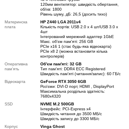
120мм вентилятор: швидкість обертання,
об/хв: 1800
Рівень шуму, дБ: 26,5 (досить тихо)
Материнска
HP Z440 LGA 2011v4
плата
Кількість портів: USB 2.0 х 4 шт/USB 3.0 х
4шт
Інтегрований мережний адаптер 1GbE
Макс. об'єм пам'яті: 256 GB
PCIe x16 1 (стає будь-яка відеокарта)
PCIe x8 2 (можна встановити кілька
контролерів)
Оперативна
Об'єм пам'яті: 32 GB
памʼять
Тип пам'яті: DDR4 ECC Registered
Швидкість пам'яті (читання/запис): 60 ГБ/с
Відеокарта
GeForce RTX 3050 6GB
Роз'єми: DVI-D порт, HDMI , DisplayPort
Максимальна роздільна здатність:
7680x4320
SSD
NVME M.2 500GB
Інтерфейс: PCI-Express x4
Швидкість читання до 3500 МБ/с
Швидкість запису до 3300 МБ/с
Корпус
Vinga Ghost