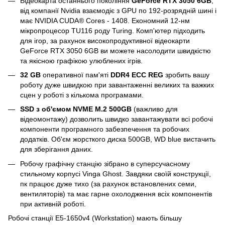
Відеокарта останнього покоління
GeForce RTX 3050 6GB
,
від компанії Nvidia взаємодіє з GPU по 192-розрядній шині і
має NVIDIA CUDA® Cores - 1408. Економний 12-нм
мікропроцесор TU116 роду Turing. Комп'ютер підходить
для ігор, за рахунок високопродуктивної відеокарти
GeForce RTX 3050 6GB ви можете насолодити швидкістю
та якісною графікою улюблених ігрів.
32 GB
оперативної пам'яті
DDR4 ECC REG
зробить вашу
роботу дуже швидкою при завантаженні великих та важких
сцен у роботі з кількома програмами.
SSD з об'ємом NVME M.2 500GB
(важливо для
відеомонтажу) дозволить швидко завантажувати всі робочі
компоненти програмного забезпечення та робочих
додатків. Об'єм жорсткого диска 500GB, WD blue вистачить
для зберігання даних.
Робочу графічну станцію зібрано в суперсучасному
стильному корпусі Vinga Ghost. Завдяки своїй конструкції,
пк працює дуже тихо (за рахунок встановлених семи,
вентиляторів) та має гарне охолодження всіх компонентів
при активній роботі.
Робочі станції E5-1650v4 (Workstation) мають більшу