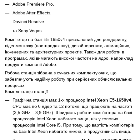
Adobe Premiere Pro,
Adobe After Effects,
Davinci Resolve
та Sony Vegas.
Комп'ютер на базі E5-1650v4 призначений для рендерингу,
відеомонтажу (постпродакшну), дизайнерських, анімаційних,
інженерних та архітектурних проектів. Також для роботи в
програмах, які вимагають високої частоти на ядро, наприклад
продукти компанії Adobe.
Робоча станція зібрана з сучасних комплектуючих, що
забезпечують надійну роботу при серйозних обчислювальних
процесах.
Комплектація станції:
Графічна станція має 1-х процесор
Intel Xeon E5-1650v4
.
CPU має по 6 ядер та 12 потоків, що працюють на частоті
(3,5 GHz – 3,9 GHz). Швидкість роботи комп'ютера на базі
процесорів Intel Xeon набагато вища, ніж у топових
процесорів Intel Core i5. При тому, що вартість комп'ютерів
на базі Intel Xeon набагато нижча, а продуктивність вища.