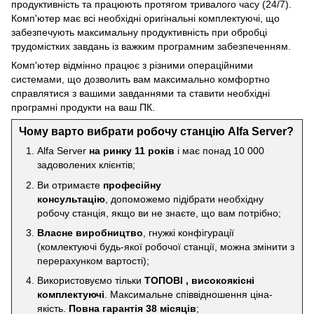
продуктивність та працюють протягом тривалого часу (24/7).
Комп'ютер має всі необхідні оригінальні комплектуючі, що
забезпечують максимальну продуктивність при обробці
трудомістких завдань із важким програмним забезпеченням.
Комп'ютер відмінно працює з різними операційними
системами, що дозволить вам максимально комфортно
справлятися з вашими завданнями та ставити необхідні
програмні продукти на ваш ПК.
Чому варто вибрати робочу станцію Alfa Server?
Alfa Server
на ринку 11 років
і має понад 10 000
задоволених клієнтів;
Ви отримаєте
професійну
консультацію
, допоможемо підібрати необхідну
робочу станція, якщо ви не знаєте, що вам потрібно;
Власне виробництво
, гнужкі конфігурації
(комлектуючі будь-якої робочої станції, можна змінити з
перерахунком вартості);
Використовуємо тільки
ТОПОВІ , високоякісні
комплектуючі
. Максимальне співвідношення ціна-
якість.
Повна гарантія 38 місяців
;