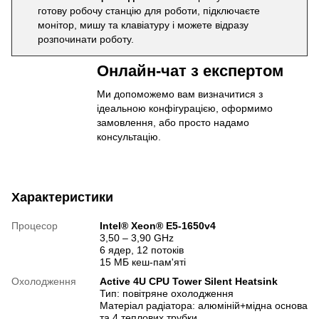
готову робочу станцію для роботи, підключаєте
монітор, мишу та клавіатуру і можете відразу
розпочинати роботу.
Онлайн-чат з експертом
Ми допоможемо вам визначитися з
ідеальною конфігурацією, оформимо
замовлення, або просто надамо
консультацію.
Характеристики
Процесор
Intel® Xeon® E5-1650v4
3,50 – 3,90 GHz
6 ядер, 12 потоків
15 МБ кеш-пам'яті
Охолодження
Active 4U CPU Tower Silent Heatsink
Тип: повітряне охолодження
Матеріал радіатора: алюміній+мідна основа
та 4 теплових трубки