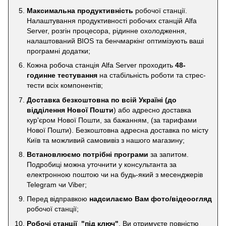
Максимальна продуктивність
робочої станції.
Налаштування продуктивності робочих станцій Alfa
Server, розгін процесора, рідинне охолодження,
налаштований BIOS та бенчмаркінг оптимізують ваші
програмні додатки;
Кожна робоча станція Alfa Server проходить
48-
годинне тестування
на стабільність роботи та стрес-
тести всіх компонентів;
Доставка безкоштовна по всій Україні
(до
відділення Нової Пошти
) або адресно доставка
кур'єром Нової Пошти, за бажанням, (за тарифами
Нової Пошти). Безкоштовна адресна доставка по місту
Київ та можливий самовивіз з нашого магазину;
Встановлюємо потрібні програми
за запитом.
Подробиці можна уточнити у консультанта за
електронною поштою чи на будь-який з месенджерів
Telegram чи Viber;
Перед відправкою
надсилаємо Вам фото/відеоогляд
робочої станції;
Робочі станції "під ключ"
. Ви отримуєте повністю