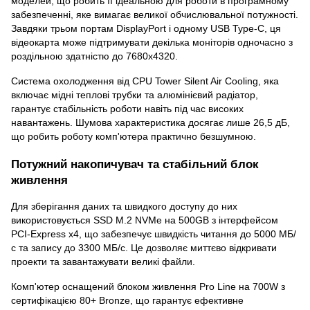
моделей, що робить її ідеальною для роботи в програмному
забезпеченні, яке вимагає великої обчислювальної потужності.
Завдяки трьом портам DisplayPort і одному USB Type-C, ця
відеокарта може підтримувати декілька моніторів одночасно з
роздільною здатністю до 7680x4320.
Система охолодження від CPU Tower Silent Air Cooling, яка
включає мідні теплові трубки та алюмінієвий радіатор,
гарантує стабільність роботи навіть під час високих
навантажень. Шумова характеристика досягає лише 26,5 дБ,
що робить роботу комп'ютера практично безшумною.
Потужний накопичувач та стабільний блок
живлення
Для зберігання даних та швидкого доступу до них
використовується SSD M.2 NVMe на 500GB з інтерфейсом
PCI-Express x4, що забезпечує швидкість читання до 5000 МБ/
с та запису до 3300 МБ/с. Це дозволяє миттєво відкривати
проекти та завантажувати великі файли.
Комп'ютер оснащений блоком живлення Pro Line на 700W з
сертифікацією 80+ Bronze, що гарантує ефективне