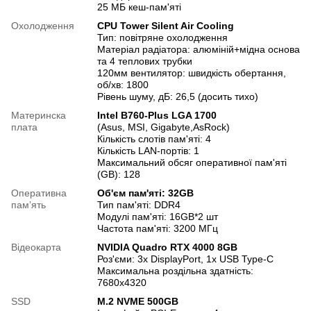
25 МБ кеш-пам'яті
Охолодження
CPU Tower Silent Air Cooling
Тип: повітряне охолодження
Матеріал радіатора: алюміній+мідна основа
та 4 теплових трубки
120мм вентилятор: швидкість обертання,
об/хв: 1800
Рівень шуму, дБ: 26,5 (досить тихо)
Материнска
Intel B760-Plus LGA 1700
плата
(Asus, MSI, Gigabyte,AsRock)
Кількість слотів пам'яті: 4
Кількість LAN-портів: 1
Максимальний обсяг оперативної пам'яті
(GB): 128
Оперативна
Об'єм пам'яті: 32GB
памʼять
Тип пам'яті: DDR4
Модулі пам'яті: 16GB*2 шт
Частота пам'яті: 3200 МГц
Відеокарта
NVIDIA Quadro RTX 4000 8GB
Роз'єми: 3x DisplayPort, 1x USB Type-C
Максимальна роздільна здатність:
7680x4320
SSD
M.2 NVME 500GB