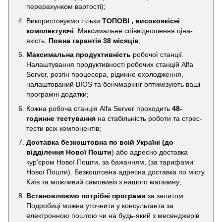
перерахунком вартості);
Використовуємо тільки
ТОПОВІ , високоякісні
комплектуючі
. Максимальне співвідношення ціна-
якість.
Повна гарантія 38 місяців
;
Максимальна продуктивність
робочої станції.
Налаштування продуктивності робочих станцій Alfa
Server, розгін процесора, рідинне охолодження,
налаштований BIOS та бенчмаркінг оптимізують ваші
програмні додатки;
Кожна робоча станція Alfa Server проходить
48-
годинне тестування
на стабільність роботи та стрес-
тести всіх компонентів;
Доставка безкоштовна по всій Україні
(до
відділення Нової Пошти
) або адресно доставка
кур'єром Нової Пошти, за бажанням, (за тарифами
Нової Пошти). Безкоштовна адресна доставка по місту
Київ та можливий самовивіз з нашого магазину;
Встановлюємо потрібні програми
за запитом.
Подробиці можна уточнити у консультанта за
електронною поштою чи на будь-який з месенджерів