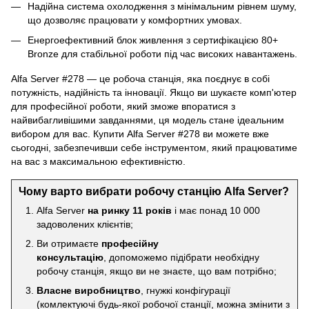
Надійна система охолодження з мінімальним рівнем шуму,
що дозволяє працювати у комфортних умовах.
Енергоефективний блок живлення з сертифікацією 80+
Bronze для стабільної роботи під час високих навантажень.
Alfa Server #278 — це робоча станція, яка поєднує в собі
потужність, надійність та інновації. Якщо ви шукаєте комп'ютер
для професійної роботи, який зможе впоратися з
найвибагливішими завданнями, ця модель стане ідеальним
вибором для вас. Купити Alfa Server #278 ви можете вже
сьогодні, забезпечивши себе інструментом, який працюватиме
на вас з максимальною ефективністю.
Чому варто вибрати робочу станцію Alfa Server?
Alfa Server
на ринку 11 років
і має понад 10 000
задоволених клієнтів;
Ви отримаєте
професійну
консультацію
, допоможемо підібрати необхідну
робочу станція, якщо ви не знаєте, що вам потрібно;
Власне виробництво
, гнужкі конфігурації
(комлектуючі будь-якої робочої станції, можна змінити з