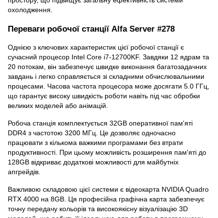
охолодження.
Переваги робочої станції Alfa Server #278
Однією з ключових характеристик цієї робочої станції є
сучасний процесор Intel Core i7-12700KF. Завдяки 12 ядрам та
20 потокам, він забезпечує швидке виконання багатозадачних
завдань і легко справляється зі складними обчислювальними
процесами. Часова частота процесора може досягати 5.0 ГГц,
що гарантує високу швидкість роботи навіть під час обробки
великих моделей або анімацій.
Робоча станція комплектується 32GB оперативної пам'яті
DDR4 з частотою 3200 МГц. Це дозволяє одночасно
працювати з кількома важкими програмами без втрати
продуктивності. При цьому можливість розширення пам'яті до
128GB відкриває додаткові можливості для майбутніх
апгрейдів.
Важливою складовою цієї системи є відеокарта NVIDIA Quadro
RTX 4000 на 8GB. Ця професійна графічна карта забезпечує
точну передачу кольорів та високоякісну візуалізацію 3D