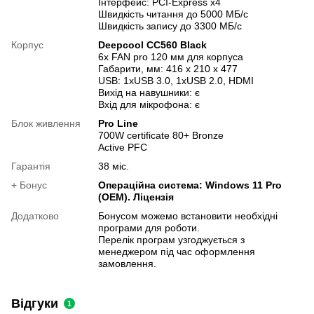
Інтерфейс: PCI-Express x4
Швидкість читання до 5000 МБ/с
Швидкість запису до 3300 МБ/с
Корпус
Deepcool CC560 Black
6x FAN pro 120 мм для корпуса
Габарити, мм: 416 x 210 x 477
USB: 1xUSB 3.0, 1xUSB 2.0, HDMI
Вихід на навушники: є
Вхід для мікрофона: є
Блок живлення
Pro Line
700W certificate 80+ Bronze
Active PFC
Гарантія
38 міс.
+ Бонус
Операційна система: Windows 11 Pro
(OEM). Ліцензія
Додатково
Бонусом можемо встановити необхідні
програми для роботи.
Перелік програм узгоджується з
менеджером під час оформлення
замовлення.
Відгуки
1