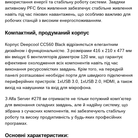
використання енергії та стабільну роботу системи. Завдяки
активному PFC блок живлення забезпечує стабільне живлення
навіть під час пікових навантажень, що особливо важливо для
робочих станцій з високим енергоспоживанням.
Компактний, продуманий корпус
Корпус Deepcool CC560 Black відрізняється елегантним
дизайном і функціональністю. З розмірами 416 x 210 x 477 мм
він вміщує 6 вентиляторів діаметром 120 мм, що гарантує
ефективне охолодження всіх компонентів навіть під час
виконання ресурсомістких завдань. Крім того, на передній
панелі розташовані необхідні порти для швидкого підключення
периферійних пристроїв: 1xUSB 3.0, 1xUSB 2.0, HDMI, а також
вихід на навушники та вхід для мікрофона.
З Alfa Server #278 ви отримаєте не тільки потужний комп'ютер
для виконання складних завдань, але й надійну систему, що
зібрана з сучасних компонентів, які забезпечують стабільну
роботу та високу продуктивність у будь-яких професійних
програмах.
Основні характеристики: