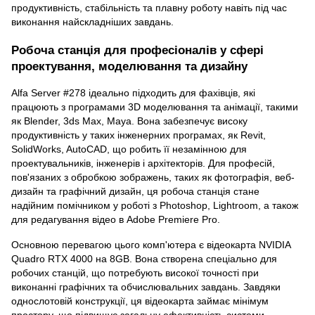
продуктивність, стабільність та плавну роботу навіть під час
виконання найскладніших завдань.
Робоча станція для професіоналів у сфері
проектування, моделювання та дизайну
Alfa Server #278 ідеально підходить для фахівців, які
працюють з програмами 3D моделювання та анімації, такими
як Blender, 3ds Max, Maya. Вона забезпечує високу
продуктивність у таких інженерних програмах, як Revit,
SolidWorks, AutoCAD, що робить її незамінною для
проектувальників, інженерів і архітекторів. Для професій,
пов'язаних з обробкою зображень, таких як фотографія, веб-
дизайн та графічний дизайн, ця робоча станція стане
надійним помічником у роботі з Photoshop, Lightroom, а також
для редагування відео в Adobe Premiere Pro.
Основною перевагою цього комп'ютера є відеокарта NVIDIA
Quadro RTX 4000 на 8GB. Вона створена спеціально для
робочих станцій, що потребують високої точності при
виконанні графічних та обчислювальних завдань. Завдяки
однослотовій конструкції, ця відеокарта займає мінімум
простору, що підвищує загальну ефективність системи