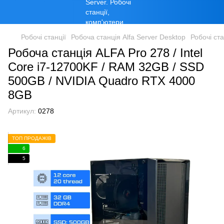
Робочі станції
Робоча станція Alfa Server Desktop
Робочі ста
Робоча станція ALFA Pro 278 / Intel
Core i7-12700KF / RAM 32GB / SSD
500GB / NVIDIA Quadro RTX 4000
8GB
Артикул:
0278
ТОП ПРОДАЖІВ
6
5