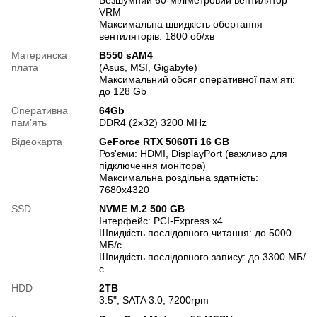
Безшумний 60-міліметровий вентилятор
VRM
Максимальна швидкість обертання
вентиляторів: 1800 об/хв
Материнска
B550 sAM4
плата
(Asus, MSI, Gigabyte)
Максимальний обсяг оперативної пам'яті:
до 128 Gb
Оперативна
64Gb
памʼять
DDR4 (2x32) 3200 MHz
Відеокарта
GeForce RTX 5060Ti 16 GB
Роз'єми: HDMI, DisplayPort (важливо для
підключення монітора)
Максимальна роздільна здатність:
7680x4320
SSD
NVME M.2 500 GB
Інтерфейс: PCI-Express x4
Швидкість послідовного читання: до 5000
МБ/с
Швидкість послідовного запису: до 3300 МБ/
с
HDD
2TB
3.5", SATA 3.0, 7200rpm