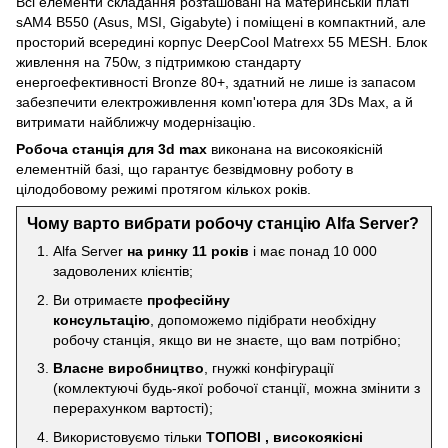
Всі елементи складання розташовані на материнській платі
sAM4 B550 (Asus, MSI, Gigabyte) і поміщені в компактний, але
просторий всередині корпус DeepCool Matrexx 55 MESH. Блок
живлення на 750w, з підтримкою стандарту
енергоефективності Bronze 80+, здатний не лише із запасом
забезпечити електроживлення комп'ютера для 3Ds Max, а й
витримати найближчу модернізацію.
Робоча станція для 3d max
виконана на високоякісній
елементній базі, що гарантує безвідмовну роботу в
цілодобовому режимі протягом кількох років.
Чому варто вибрати робочу станцію Alfa Server?
Alfa Server
на ринку 11 років
і має понад 10 000
задоволених клієнтів;
Ви отримаєте
професійну
консультацію
, допоможемо підібрати необхідну
робочу станція, якщо ви не знаєте, що вам потрібно;
Власне виробництво
, гнужкі конфігурації
(комлектуючі будь-якої робочої станції, можна змінити з
перерахунком вартості);
Використовуємо тільки
ТОПОВІ , високоякісні