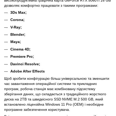
високопродуктивна графічна карта GeForce RTX 5060Ti 16 GB
дозволяє комфортно працювати з такими програмами:
3Ds Max;
Corona;
V-Ray;
Blender;
Maya;
Cinema 4D
;
Premiere Pro;
Davinci Resolve;
Adobe After Effects
Щоб зробити конфігурацію більш універсальною та зменшити
час завантаження операційної системи та прикладних
програм, робоча станція має комбіновану підсистему
зберігання даних, що складається з традиційного жорсткого
диска на 2TB та швидкісного SSD NVME M.2 500 GB, який
встановлено ліцензійна Windows 11 Pro (OEM) і необхідне
програмне забезпечення користувача.