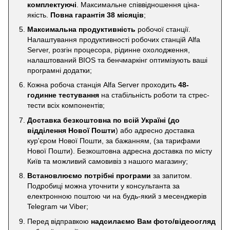
комплектуючі
. Максимальне співвідношення ціна-
якість.
Повна гарантія 38 місяців
;
Максимальна продуктивність
робочої станції.
Налаштування продуктивності робочих станцій Alfa
Server, розгін процесора, рідинне охолодження,
налаштований BIOS та бенчмаркінг оптимізують ваші
програмні додатки;
Кожна робоча станція Alfa Server проходить
48-
годинне тестування
на стабільність роботи та стрес-
тести всіх компонентів;
Доставка безкоштовна по всій Україні
(до
відділення Нової Пошти
) або адресно доставка
кур'єром Нової Пошти, за бажанням, (за тарифами
Нової Пошти). Безкоштовна адресна доставка по місту
Київ та можливий самовивіз з нашого магазину;
Встановлюємо потрібні програми
за запитом.
Подробиці можна уточнити у консультанта за
електронною поштою чи на будь-який з месенджерів
Telegram чи Viber;
Перед відправкою
надсилаємо Вам фото/відеоогляд