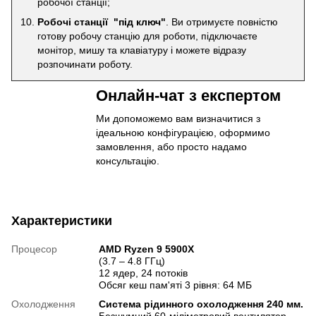
робочої станції;
Робочі станції "під ключ"
. Ви отримуєте повністю
готову робочу станцію для роботи, підключаєте
монітор, мишу та клавіатуру і можете відразу
розпочинати роботу.
Онлайн-чат з експертом
Ми допоможемо вам визначитися з
ідеальною конфігурацією, оформимо
замовлення, або просто надамо
консультацію.
Характеристики
Процесор
AMD Ryzen 9 5900X
(3.7 – 4.8 ГГц)
12 ядер, 24 потоків
Обсяг кеш пам'яті 3 рівня: 64 МБ
Охолодження
Система рідинного охолодження 240 мм.