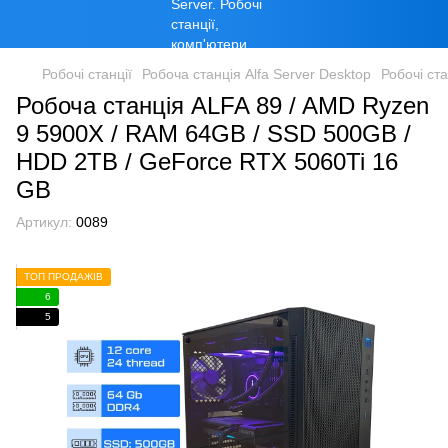
Робочі станції
Робоча станція Alfa Server Desktop
Робочі ст
Робоча станція ALFA 89 / AMD Ryzen
9 5900X / RAM 64GB / SSD 500GB /
HDD 2TB / GeForce RTX 5060Ti 16
GB
Артикул:
0089
ТОП ПРОДАЖІВ
6
5