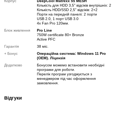
Корпус
DeepCool Matrexx 55 MESH
Кількість для HDD 3,5" відсіків внутрішніх: 2
Кількість HDD/SSD 2,5" відсіків: 2+2
Порти на передній панелі: 2 порти
USB 2.0, 1 порт USB 3.0
4х Fan Pro 120мм.
Блок живлення
Pro Line
750W certificate 80+ Bronze
Active PFC
Гарантія
38 міс.
+ Бонус
Операційна система: Windows 11 Pro
(OEM). Ліцензія
Додатково
Бонусом можемо встановити необхідні
програми для роботи.
Перелік програм узгоджується з
менеджером під час оформлення
замовлення.
Відгуки