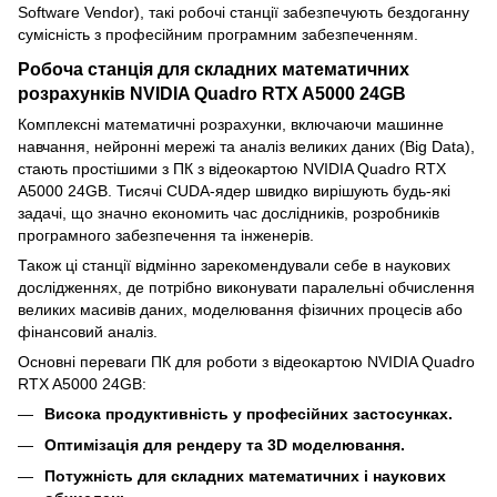
Software Vendor), такі робочі станції забезпечують бездоганну
сумісність з професійним програмним забезпеченням.
Робоча станція для складних математичних
розрахунків NVIDIA Quadro RTX A5000 24GB
Комплексні математичні розрахунки, включаючи машинне
навчання, нейронні мережі та аналіз великих даних (Big Data),
стають простішими з ПК з відеокартою NVIDIA Quadro RTX
A5000 24GB. Тисячі CUDA-ядер швидко вирішують будь-які
задачі, що значно економить час дослідників, розробників
програмного забезпечення та інженерів.
Також ці станції відмінно зарекомендували себе в наукових
дослідженнях, де потрібно виконувати паралельні обчислення
великих масивів даних, моделювання фізичних процесів або
фінансовий аналіз.
Основні переваги ПК для роботи з відеокартою NVIDIA Quadro
RTX A5000 24GB:
Висока продуктивність у професійних застосунках.
Оптимізація для рендеру та 3D моделювання.
Потужність для складних математичних і наукових