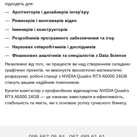
підходять для:
Архітекторів і дизайнерів інтер'єру
Режисерів і монтажерів відео
Інженерів і конструкторів
Розробників програмного забезпечення та ігор
Наукових співробітників і дослідників
Фінансових аналітиків та спеціалістів з Data Science
Незалежно від того, чи працюєте ви над створенням складних
графічних проектів, чи виконуєте високоточні математичні
розрахунки, робочі станції з NVIDIA Quadro RTX A5000 24GB
стануть вашим надійним помічником.
Купити комп'ютер з професійною відеокартою NVIDIA Quadro
RTX A5000 24GB — це означає інвестувати в ефективність,
стабільність та якість, які є основою успіху сучасного бізнесу.
095-667-05-84
067-489-61-61