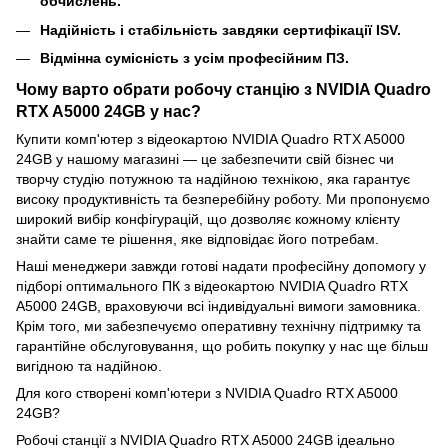
обчислень.
Надійність і стабільність завдяки сертифікації ISV.
Відмінна сумісність з усім професійним ПЗ.
Чому варто обрати робочу станцію з NVIDIA Quadro
RTX A5000 24GB у нас?
Купити комп'ютер з відеокартою NVIDIA Quadro RTX A5000
24GB у нашому магазині — це забезпечити свій бізнес чи
творчу студію потужною та надійною технікою, яка гарантує
високу продуктивність та безперебійну роботу. Ми пропонуємо
широкий вибір конфігурацій, що дозволяє кожному клієнту
знайти саме те рішення, яке відповідає його потребам.
Наші менеджери завжди готові надати професійну допомогу у
підборі оптимального ПК з відеокартою NVIDIA Quadro RTX
A5000 24GB, враховуючи всі індивідуальні вимоги замовника.
Крім того, ми забезпечуємо оперативну технічну підтримку та
гарантійне обслуговування, що робить покупку у нас ще більш
вигідною та надійною.
Для кого створені комп'ютери з NVIDIA Quadro RTX A5000
24GB?
Робочі станції з NVIDIA Quadro RTX A5000 24GB ідеально