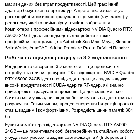
масиви даних без втрат продуктивності. Цей графічний
адаптер базується на архітектурі Ampere, яка забезпечує
революційні можливості трасування променів (ray tracing) у
реальному часі та неймовірну точність зображення.
Комп'ютери з професійними відеокартою NVIDIA Quadro RTX
A5000 24GB ідеально підходять для роботи в таких
професійних програмах, як Autodesk 3ds Max, Maya, Blender,
SolidWorks, AutoCAD, Adobe Premiere Pro та DaVinci Resolve.
Робоча станція для рендеру та 3D моделювання
Рендеринг та створення 3D-моделей — це процеси, які
потребують значних ресурсів. ПК з відеокартою NVIDIA Quadro
RTX A5000 24GB ідеально підходять для цих задач завдяки
високій продуктивності CUDA-ядер та RT-ядер, які значно
прискорюють трасування променів. Це дозволяє миттєво
бачити зміни у складних сценах без очікувань на довготривалі
розрахунки. Таким чином, процес створення і корекції проектів
стає швидшим і комфортнішим. Розрядність шини пам'яті: 384
біт.
Купити комп'ютер з відеокартою NVIDIA Quadro RTX A5000
24GB — це гарантувати собі безперебійну та стабільну роботу
у будь-яких умовах. Завдяки сертифікації ISV (Independent