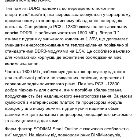
заміни комплектуючих.
Тип пам’яті DDR3 належить до перевіреного покоління
оперативної пам’яті, яке широко застосовується у серверному,
промисловому та корпоративному обладнанні попередніх
поколінь. Специфікація PC3L-12800 вказує на низьковольтну
версію DDR3L із робочою частотою 1600 МГц. Літера “L”
означає підтримку зниженого живлення 1.35V, що допомагає
зменшити енергоспоживання та тепловиділення порівняно зі
стандартними DDR3-модулями на 1.5V. Це особливо важливо
для компактних корпусів, де ефективне охолодження має
велике значення.
Частота 1600 МГц забезпечує достатню пропускну здатність
для стабільної роботи повсякденних, офісних, мережевих і
серверних задач початкового рівня. Пам’ять PC3L-12800
добре підходить для систем, яким потрібна збалансована
продуктивність без надлишкового енергоспоживання. За умови
сумісності з материнською платою та процесором модуль
працює у штатному режимі, підтримуючи надійний обмін
даними між центральним процесором, операційною системою
та запущеними додатками.
Форм-фактор SODIMM Small Outline є ключовою особливістю
цієї моделі. На відміну від повнорозмірних DIMM-модулів,