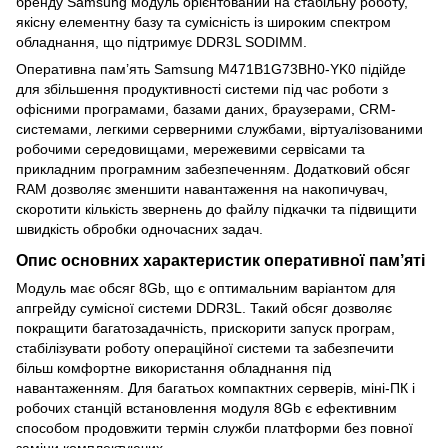
бренду Samsung модуль орієнтований на стабільну роботу,
якісну елементну базу та сумісність із широким спектром
обладнання, що підтримує DDR3L SODIMM.
Оперативна пам’ять Samsung M471B1G73BH0-YK0 підійде
для збільшення продуктивності системи під час роботи з
офісними програмами, базами даних, браузерами, CRM-
системами, легкими серверними службами, віртуалізованими
робочими середовищами, мережевими сервісами та
прикладним програмним забезпеченням. Додатковий обсяг
RAM дозволяє зменшити навантаження на накопичувач,
скоротити кількість звернень до файлу підкачки та підвищити
швидкість обробки одночасних задач.
Опис основних характеристик оперативної пам’яті
Модуль має обсяг 8Gb, що є оптимальним варіантом для
апгрейду сумісної системи DDR3L. Такий обсяг дозволяє
покращити багатозадачність, прискорити запуск програм,
стабілізувати роботу операційної системи та забезпечити
більш комфортне використання обладнання під
навантаженням. Для багатьох компактних серверів, міні-ПК і
робочих станцій встановлення модуля 8Gb є ефективним
способом продовжити термін служби платформи без повної