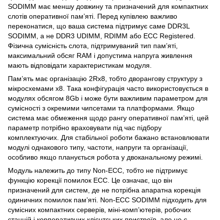
SODIMM має меншу довжину та призначений для компактних
слотів оперативної пам’яті. Перед купівлею важливо
переконатися, що ваша система підтримує саме DDR3L
SODIMM, а не DDR3 UDIMM, RDIMM або ECC Registered.
Фізична сумісність слота, підтримуваний тип пам’яті,
максимальний обсяг RAM і допустима напруга живлення
мають відповідати характеристикам модуля.
Пам’ять має організацію 2Rx8, тобто дворангову структуру з
мікросхемами x8. Така конфігурація часто використовується в
модулях обсягом 8Gb і може бути важливим параметром для
сумісності з окремими чипсетами та платформами. Якщо
система має обмеження щодо рангу оперативної пам’яті, цей
параметр потрібно враховувати під час підбору
комплектуючих. Для стабільної роботи бажано встановлювати
модулі однакового типу, частоти, напруги та організації,
особливо якщо планується робота у двоканальному режимі.
Модуль належить до типу Non-ECC, тобто не підтримує
функцію корекції помилок ECC. Це означає, що він
призначений для систем, де не потрібна апаратна корекція
одиничних помилок пам’яті. Non-ECC SODIMM підходить для
сумісних компактних серверів, міні-комп’ютерів, робочих
станцій і корпоративних клієнтських пристроїв, але не є