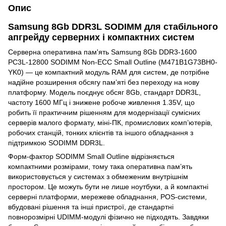
Опис
Samsung 8Gb DDR3L SODIMM для стабільного
апгрейду серверних і компактних систем
Серверна оперативна пам'ять Samsung 8Gb DDR3-1600
PC3L-12800 SODIMM Non-ECC Small Outline (M471B1G73BH0-
YK0) — це компактний модуль RAM для систем, де потрібне
надійне розширення обсягу пам’яті без переходу на нову
платформу. Модель поєднує обсяг 8Gb, стандарт DDR3L,
частоту 1600 МГц і знижене робоче живлення 1.35V, що
робить її практичним рішенням для модернізації сумісних
серверів малого формату, міні-ПК, промислових комп’ютерів,
робочих станцій, тонких клієнтів та іншого обладнання з
підтримкою SODIMM DDR3L.
Форм-фактор SODIMM Small Outline відрізняється
компактними розмірами, тому така оперативна пам’ять
використовується у системах з обмеженим внутрішнім
простором. Це можуть бути не лише ноутбуки, а й компактні
серверні платформи, мережеве обладнання, POS-системи,
вбудовані рішення та інші пристрої, де стандартні
повнорозмірні UDIMM-модулі фізично не підходять. Завдяки