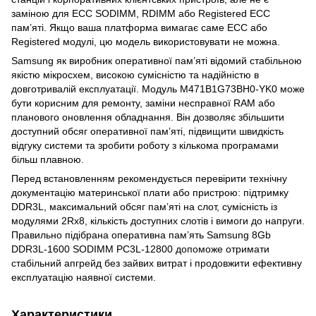
заміною для ECC SODIMM, RDIMM або Registered ECC
пам’яті. Якщо ваша платформа вимагає саме ECC або
Registered модулі, цю модель використовувати не можна.
Samsung як виробник оперативної пам’яті відомий стабільною
якістю мікросхем, високою сумісністю та надійністю в
довготривалій експлуатації. Модуль M471B1G73BH0-YK0 може
бути корисним для ремонту, заміни несправної RAM або
планового оновлення обладнання. Він дозволяє збільшити
доступний обсяг оперативної пам’яті, підвищити швидкість
відгуку системи та зробити роботу з кількома програмами
більш плавною.
Перед встановленням рекомендується перевірити технічну
документацію материнської плати або пристрою: підтримку
DDR3L, максимальний обсяг пам’яті на слот, сумісність із
модулями 2Rx8, кількість доступних слотів і вимоги до напруги.
Правильно підібрана оперативна пам’ять Samsung 8Gb
DDR3L-1600 SODIMM PC3L-12800 допоможе отримати
стабільний апгрейд без зайвих витрат і продовжити ефективну
експлуатацію наявної системи.
Характеристики